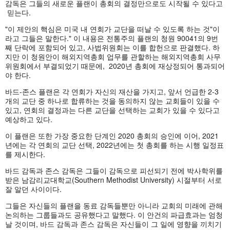
감독은 그들의 새로운 플랜이 총회의 결정만으로도 시작될 수 있다고
믿는다.
"이 제안의 핵심은 미국 내 연회가 교단을 떠날 수 있도록 하는 것"이
라고 그들은 말한다." 이 내용은 전통주의 플랜의 청원 90041의 9번
째 단락에 포함되어 있고, 사법위원회는 이를 합헌으로 판결했다. 하
지만 이 청원안이 해외지역총회 업무를 관할하는 해외지역총회 사무
위원회에서 부결되었기 때문에, 2020년 총회에 재상정되어 통과되어
야 한다.
바드-존스 플랜은 각 연회가 자신의 재산을 가지고, 앞서 언급한 2-3
개의 교단 중 하나로 합류하는 것을 동의하지 않는 교회들이 있을 수
있고, 연회의 결정과는 다른 교단을 선택하는 교회가 있을 수 있다고
예상하고 있다.
이 플랜은 또한 가장 중요한 단계인 2020 총회의 승인에 이어, 2021
년에는 각 연회의 교단 선택, 2022년에는 첫 총회를 하는 시행 일정표
를 제시한다.
바드 감독과 존스 감독은 그들이 감독으로 피선되기 전에 박사학위를
받은 남감리교대학교(Southern Methodist University) 시절부터 서로
잘 알던 사이이다.
그들은 자신들의 플랜을 동료 감독들뿐만 아니라 교회의 미래에 관해
논의하는 그룹들과도 공유했다고 말했다. 이 안건의 파급효과는 엄청
날 것이며, 바드 감독과 존스 감독은 자신들이 그 일에 영향을 끼치기