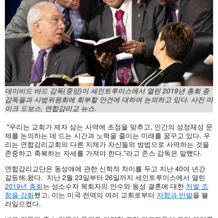
데이비드
바드
감독(
중앙)
이
세인트루이스에서
열린 2019
년
총회
중
감독들과
사법위원회에
회부할
안건에
대하여
논의하고
있다.
사진
마
이크
드보스,
연합감리교
뉴스.
"우리는 교회가 제자 삼는 사역에 초점을 맞추고, 인간의 성정체성 문
제를 논의하는 데 드는 시간과 노력을 줄이는 미래를 꿈꾸고 있다. 우
리는 연합감리교회의 다른 지체가 자신들의 방법으로 사역하는 것을
존중하고 축복하는 자세를 가져야 한다."라고 존스 감독은 말했다.
연합감리교단은 동성애에 관한 신학적 차이를 두고 지난 40여 년간
갈등해 왔다. 지난 2월 23일부터 26일까지 세인트루이스에서 열린
2019년 총회
는 성소수자 목회자의 안수와 동성 결혼에 대한
처벌 조
항을 강화
했고, 이는 미국 전역의 여러 교회로부터
저항과 반발
을 불
러일으켰다.