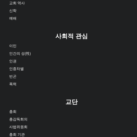
교회 역사
신학
예배
사회적 관심
이민
인간의 성(性)
인권
인종차별
빈곤
폭력
교단
총회
총감독회의
사법위원회
총회 기관