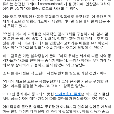
류하는 완전한 교제(full communion)하게 될 것이며, 연합감리교회의
상징인 <십자가와 불꽃> 로고를 사용할 수 있다.
여러모로 구체적인 내용을 포함하고 있음에도 불구하고, 이 플랜은 전
세계적 교단인 연합감리교회가 당면한 커다란 질문에 대한 해답은 주
지 못하고 있다.
"유럽과 아시아 교회들은 자체적인 감리교회를 구성하거나, 앞서 말
한 교단 중 하나에 속할 수 있으며, 정확한 교단 간의 관계는 추후 결
정될 것이다. 아프리카에서는 연합감리교회라는 이름을 유지하면서,
앞서 말한 교단과의 정확한 소속 관계는 추후에 결정할 수 있다.”
바드 감독은 이런 불확정성에 관해, "아직 우리는 세계의 다른 지역 동
역자들과 대화를 진행하는 중이기 때문에, 우리가 바라는 무언가에 대
해 너무 상세하게 규정하고 싶지 않았다."라고 말했다.
또 다른 문제점은 각 교단이 사법위원회를 별도로 가질 것인가이다.
"각각의 새로운 교단은 사법위원회나 그와 유사한 기관을 구성할 것
인지 여부를 결정할 것이다."라고 바드 감독은 말했다.
2019 년 총회에서 통과되지 못한
연대적총회 플랜
은 바드-존스 플랜
처럼 성소수자에 대한 관점에 따라 교단을 재편성하자는 것이었다.
연대적총회 플랜은 총회의 투표뿐만 아니라, 각 연회의 승인을 거쳐야
하는 헌법 개정이기 때문에 긴 과정이 필요했지만, 바드 감독과 존스