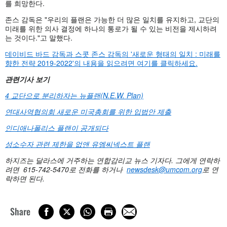
를 희망한다.
존스 감독은 "우리의 플랜은 가능한 더 많은 일치를 유지하고, 교단의
미래를 위한 의사 결정에 하나의 통로가 될 수 있는 비전을 제시하려
는 것이다."고 말했다.
데이비드 바드 감독과 스콧 존스 감독의 '새로운 형태의 일치 : 미래를
향한 전략 2019-2022'의 내용을 읽으려면 여기를 클릭하세요.
관련기사
보기
4
교단으로
분리하자는
뉴플랜
(N.E.W. Plan)
연대사역협의회 새로운 미국총회를 위한 입법안 제출
인디애나폴리스 플랜이 공개되다
성소수자 관련 제한을 없앤 유엠씨넥스트 플랜
하지즈는
달라스에
거주하는
연합감리교 뉴스
기자다.
그에게
연락하
려면 615-742-5470
로
전화를
하거나
newsdesk@umcom.org
로
연
락하면
된다.
Share