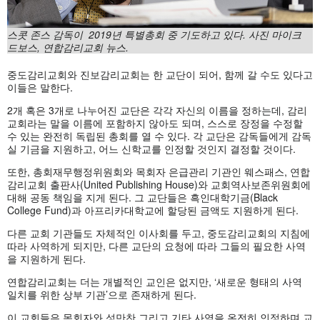
스콧
존스
감독이 2019
년
특별총회
중
기도하고
있다.
사진
마이크
드보스,
연합감리교회
뉴스.
중도감리교회와 진보감리교회는 한 교단이 되어, 함께 갈 수도 있다고
이들은 말한다.
2개 혹은 3개로 나누어진 교단은 각각 자신의 이름을 정하는데, 감리
교회라는 말을 이름에 포함하지 않아도 되며, 스스로 장정을 수정할
수 있는 완전히 독립된 총회를 열 수 있다. 각 교단은 감독들에게 감독
실 기금을 지원하고, 어느 신학교를 인정할 것인지 결정할 것이다.
또한, 총회재무행정위원회와 목회자 은급관리 기관인 웨스패스, 연합
감리교회 출판사(United Publishing House)와 교회역사보존위원회에
대해 공동 책임을 지게 된다. 그 교단들은 흑인대학기금(Black
College Fund)과 아프리카대학교에 할당된 금액도 지원하게 된다.
다른 교회 기관들도 자체적인 이사회를 두고, 중도감리교회의 지침에
따라 사역하게 되지만, 다른 교단의 요청에 따라 그들의 필요한 사역
을 지원하게 된다.
연합감리교회는 더는 개별적인 교인은 없지만, ‘새로운 형태의 사역
일치를 위한 상부 기관’으로 존재하게 된다.
이 교회들은 목회자와 성만찬 그리고 기타 사역을 온전히 인정하며 교