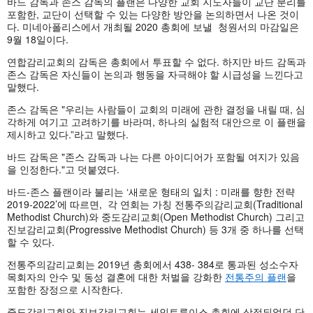
바드 감독과 존스 감독의 플랜은 다양한 교회 지도자들이 교단 분리를
포함한, 교단이 선택할 수 있는 다양한 방안을 논의하면서 나온 것이
다. 미네아폴리스에서 개최될 2020 총회에 보낼 청원서의 마감일은
9월 18일이다.
연합감리교회의 감독은 총회에서 투표할 수 없다. 하지만 바드 감독과
존스 감독은 자신들이 논의과 행동을 자극해야 할 시급성을 느낀다고
말했다.
존스 감독은 "우리는 사람들이 교회의 미래에 관한 결정을 내릴 때, 심
각하게 여기고 고려하기를 바라며, 하나의 실험적 대안으로 이 플랜을
제시하고 있다.”라고 말했다.
바드 감독은 "존스 감독과 나는 다른 아이디어가 포함될 여지가 있음
을 인정한다."고 덧붙였다.
바드-존스 플랜이라 불리는 ‘새로운 형태의 일치 : 미래를 향한 전략
2019-2022’에 따르면, 각 연회는 가칭 전통주의감리교회(Traditional
Methodist Church)와 중도감리교회(Open Methodist Church) 그리고
진보감리교회(Progressive Methodist Church) 등 3개 중 하나를 선택
할 수 있다.
전통주의감리교회는 2019년 총회에서 438- 384로 통과된 성소수자
목회자의 안수 및 동성 결혼에 대한 처벌을 강화한
전통주의 플랜
을
포함한 장정으로 시작한다.
중도감리교회와 진보감리교회는 세인트루이스 총회에 상정되었던 단