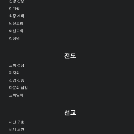
신앙 간증
리더쉽
회중 계획
남선교회
여선교회
청장년
전도
교회 성장
제자화
신앙 간증
다문화 섬김
교회일치
선교
재난 구호
세계 보건