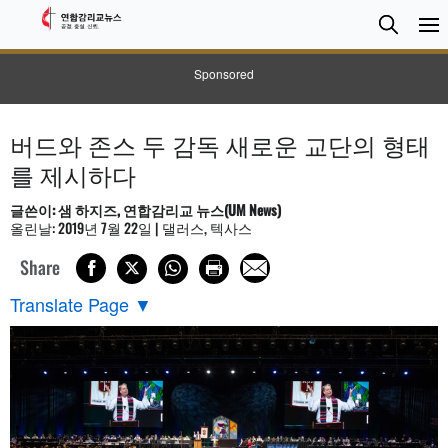
검
Searc
색
Sponsored
버드와 존스 두 감독 새로운 교단의 형태
를 제시하다
글쓴이: 샘 하지즈, 연합감리교 뉴스(UM News)
올린날: 2019년 7월 22일 | 댈러스, 텍사스
Share
Translate Page
▼