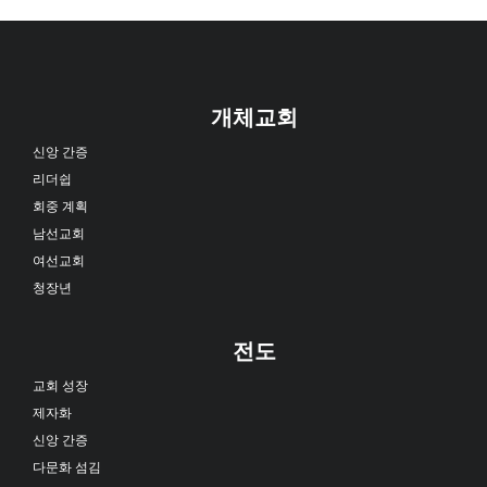
개체교회
신앙 간증
리더쉽
회중 계획
남선교회
여선교회
청장년
전도
교회 성장
제자화
신앙 간증
다문화 섬김