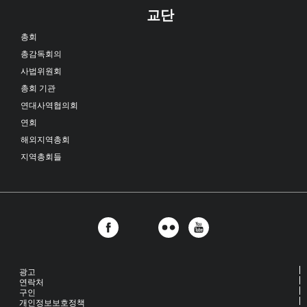
교단
총회
총감독회의
사법위원회
총회 기관
연대사역협의회
연회
해외지역총회
지역총회들
광고
연락처
구인
개인정보보호정책