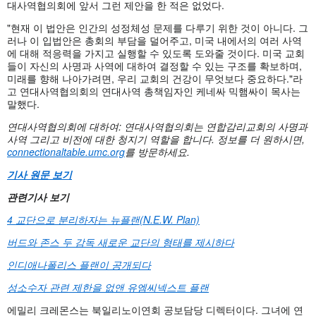
대사역협의회에 앞서 그런 제안을 한 적은 없었다.
"현재 이 법안은 인간의 성정체성 문제를 다루기 위한 것이 아니다. 그
러나 이 입법안은 총회의 부담을 덜어주고, 미국 내에서의 여러 사역
에 대해 적응력을 가지고 실행할 수 있도록 도와줄 것이다. 미국 교회
들이 자신의 사명과 사역에 대하여 결정할 수 있는 구조를 확보하며,
미래를 향해 나아가려면, 우리 교회의 건강이 무엇보다 중요하다."라
고 연대사역협의회의 연대사역 총책임자인 케네싸 믹햄싸이 목사는
말했다.
연대사역협의회에
대하여:
연대사역협의회는
연합감리교회의
사명과
사역
그리고
비전에
대한
청지기 역
할을
합니다.
정보를
더
원하시면,
connectionaltable.umc.org
를
방문하세요.
기사 원문 보기
관련기사 보기
4 교단으로 분리하자는 뉴플랜(N.E.W. Plan)
버드와 존스 두 감독 새로운 교단의 형태를 제시하다
인디애나폴리스 플랜이 공개되다
성소수자 관련 제한을 없앤 유엠씨넥스트 플랜
에밀리 크레몬스는 북일리노이연회 공보담당 디렉터이다. 그녀에 연