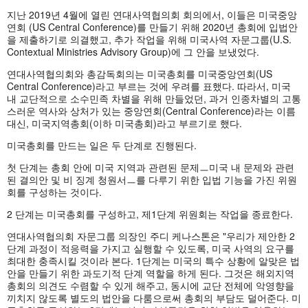
지난 2019년 4월에 열린 연대사역협의회 회의에서, 이들은 미국중앙
연회 (US Central Conference)를 만들기 위해 2020년 총회에 입법안
을 제출하기로 의결했고, 추가 작업을 위해 미국사역 자문그룹(U.S.
Contextual Ministries Advisory Group)에 그 안을 보냈었다.
연대사역협의회와 총감독회의는 미국총회를 미국중앙연회(US
Central Conference)라고 부르는 것에 우려를 표했다. 따라서, 미국
내 교단적으로 소수민족 차별을 위해 만들었던, 과거 인종차별의 고통
스러운 역사와 상처가 있는 중앙연회(Central Conference)라는 이름
대신, 미국지역총회(이하 미국총회)라고 부르기로 했다.
미국총회를 만드는 일은 두 단계로 진행된다.
첫 단계는 총회 안에 미국 지역과 관련된 문제ㅡ미국 내 문제와 관련
된 결의안 및 비 징계 청원서ㅡ를 다루기 위한 입법 기능을 가진 위원
회를 구성하는 것이다.
2 단계는 미국총회를 구성하고, 제1단계 위원회는 작업을 종료한다.
연대사역협의회 자문그룹 의장인 주디 케나스톤은 "우리가 제안한 2
단계 과정이 적응력을 가지고 실행할 수 있도록, 미국 사역의 요구를
최대한 충족시킬 것이라 본다. 1단계는 미국의 특수 상황에 알맞은 법
안을 만들기 위한 과도기적 단계 역할을 하게 된다. 그것은 해외지역
총회의 의견도 수렴할 수 있게 해주고, 동시에 교단 전체에 악영향을
끼치지 않도록 별도의 법안을 다룸으로써 총회의 부담도 덜어준다. 미