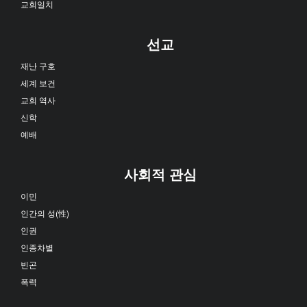
교회일치
선교
재난 구호
세계 보건
교회 역사
신학
예배
사회적 관심
이민
인간의 성(性)
인권
인종차별
빈곤
폭력