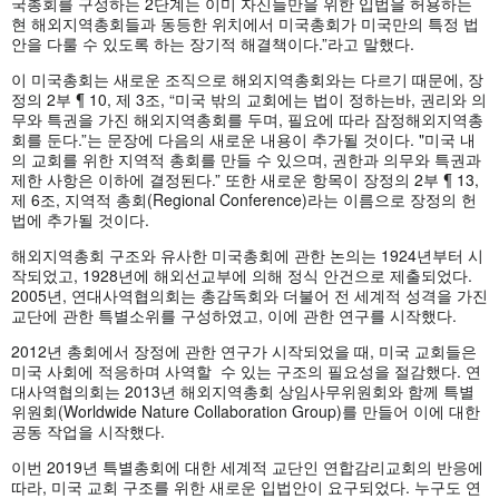
국총회를 구성하는 2단계는 이미 자신들만을 위한 입법을 허용하는
현 해외지역총회들과 동등한 위치에서 미국총회가 미국만의 특정 법
안을 다룰 수 있도록 하는 장기적 해결책이다.”라고 말했다.
이 미국총회는 새로운 조직으로 해외지역총회와는 다르기 때문에, 장
정의 2부 ¶ 10, 제 3조, “미국 밖의 교회에는 법이 정하는바, 권리와 의
무와 특권을 가진 해외지역총회를 두며, 필요에 따라 잠정해외지역총
회를 둔다.”는 문장에 다음의 새로운 내용이 추가될 것이다. "미국 내
의 교회를 위한 지역적 총회를 만들 수 있으며, 권한과 의무와 특권과
제한 사항은 이하에 결정된다.” 또한 새로운 항목이 장정의 2부 ¶ 13,
제 6조, 지역적 총회(Regional Conference)라는 이름으로 장정의 헌
법에 추가될 것이다.
해외지역총회 구조와 유사한 미국총회에 관한 논의는 1924년부터 시
작되었고, 1928년에 해외선교부에 의해 정식 안건으로 제출되었다.
2005년, 연대사역협의회는 총감독회와 더불어 전 세계적 성격을 가진
교단에 관한 특별소위를 구성하였고, 이에 관한 연구를 시작했다.
2012년 총회에서 장정에 관한 연구가 시작되었을 때, 미국 교회들은
미국 사회에 적응하며 사역할 수 있는 구조의 필요성을 절감했다. 연
대사역협의회는 2013년 해외지역총회 상임사무위원회와 함께 특별
위원회(Worldwide Nature Collaboration Group)를 만들어 이에 대한
공동 작업을 시작했다.
이번 2019년 특별총회에 대한 세계적 교단인 연합감리교회의 반응에
따라, 미국 교회 구조를 위한 새로운 입법안이 요구되었다. 누구도 연