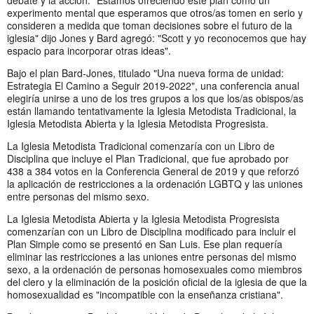
debate y la acción. "Estamos ofreciendo este plan como un
experimento mental que esperamos que otros/as tomen en serio y
consideren a medida que toman decisiones sobre el futuro de la
iglesia" dijo Jones y Bard agregó: "Scott y yo reconocemos que hay
espacio para incorporar otras ideas".
Bajo el plan Bard-Jones, titulado "Una nueva forma de unidad:
Estrategia El Camino a Seguir 2019-2022", una conferencia anual
elegiría unirse a uno de los tres grupos a los que los/as obispos/as
están llamando tentativamente la Iglesia Metodista Tradicional, la
Iglesia Metodista Abierta y la Iglesia Metodista Progresista.
La Iglesia Metodista Tradicional comenzaría con un Libro de
Disciplina que incluye el Plan Tradicional, que fue aprobado por
438 a 384 votos en la Conferencia General de 2019 y que reforzó
la aplicación de restricciones a la ordenación LGBTQ y las uniones
entre personas del mismo sexo.
La Iglesia Metodista Abierta y la Iglesia Metodista Progresista
comenzarían con un Libro de Disciplina modificado para incluir el
Plan Simple como se presentó en San Luis. Ese plan requería
eliminar las restricciones a las uniones entre personas del mismo
sexo, a la ordenación de personas homosexuales como miembros
del clero y la eliminación de la posición oficial de la iglesia de que la
homosexualidad es "incompatible con la enseñanza cristiana".