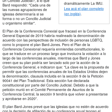
un Concilio Judicial?, a lo que
dramáticamente La IMU.
Bard respondió: "Cada una de
Lea acá el plan completo
las nuevas agrupaciones de
(en inglés)
.
iglesias determinaría si se
forma o no un Concilio Judicial
u organismo similar".
El Plan de la Conferencia Conexial que fracasó en la Conferencia
General Especial de 2019 habría realineado la denominación de
acuerdo con las perspectivas de inclusión de personas LGBTQ,
como lo propone el plan Bard-Jones. Pero el Plan de la
Conferencia Conexional requería enmiendas constitucionales, lo
que se traduce en un proceso largo que involucra la votación a lo
largo de las conferencias anuales, mientras que Bard y Jones
creen que su plan podría ser lanzado solo por la acción de la
Conferencia General, e indicaron que: "La clave es la propuesta de
permitir que las conferencias anuales de los Estados Unidos dejen
la denominación, clausula incluida en la sección 9 de la Petición
90041 del Plan Tradicional. Esta sección fue declarada
constitucional por parte del Concilio Judicial. Debido a que la
petición murió en el Comité Permanente de Asuntos de la
Conferencia Central, la sección 9 tendría que volver a presentarse
y aprobarse en 2020".
El plan Bard-Jones prevé que las iglesias que no estén de acuerdo
con la decisión de afiliación de su conferencia anual tengan el