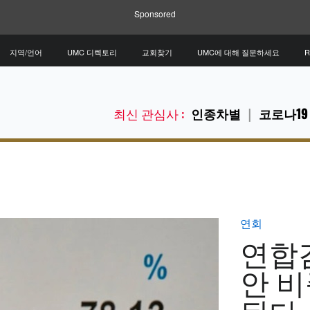
Sponsored
지역/언어
UMC 디렉토리
교회찾기
UMC에 대해 질문하세요
R
최신 관심사 :
인종차별
코로나19
연회
연합
안 비