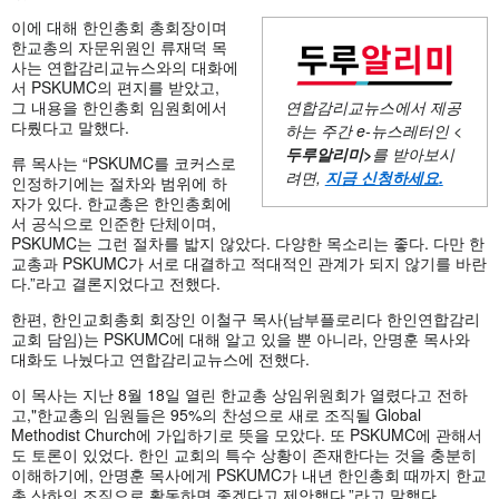
이에 대해 한인총회 총회장이며
한교총의 자문위원인 류재덕 목
사는 연합감리교뉴스와의 대화에
서 PSKUMC의 편지를 받았고,
그 내용을 한인총회 임원회에서
연합감리교뉴스에서 제공
다뤘다고 말했다.
하는 주간
e-뉴스레터인 <
두루알리미
>
를 받아보시
류 목사는 “PSKUMC를 코커스로
려면,
지금 신청하세요
.
인정하기에는 절차와 범위에 하
자가 있다. 한교총은 한인총회에
서 공식으로 인준한 단체이며,
PSKUMC는 그런 절차를 밟지 않았다. 다양한 목소리는 좋다. 다만 한
교총과 PSKUMC가 서로 대결하고 적대적인 관계가 되지 않기를 바란
다.”라고 결론지었다고 전했다.
한편, 한인교회총회 회장인 이철구 목사(남부플로리다 한인연합감리
교회 담임)는 PSKUMC에 대해 알고 있을 뿐 아니라, 안명훈 목사와
대화도 나눴다고 연합감리교뉴스에 전했다.
이 목사는 지난 8월 18일 열린 한교총 상임위원회가 열렸다고 전하
고,"한교총의 임원들은 95%의 찬성으로 새로 조직될 Global
Methodist Church에 가입하기로 뜻을 모았다. 또 PSKUMC에 관해서
도 토론이 있었다. 한인 교회의 특수 상황이 존재한다는 것을 충분히
이해하기에, 안명훈 목사에게 PSKUMC가 내년 한인총회 때까지 한교
총 산하의 조직으로 활동하면 좋겠다고 제안했다.”라고 말했다.