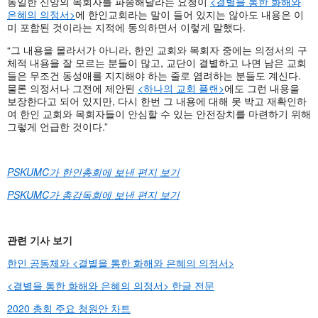
동일한 신앙의 목회자를 파송해달라는 요청이
<결별을 통한 화해와
은혜의 의정서>
에 한인교회라는 말이 들어 있지는 않아도 내용은 이
미 포함된 것이라는 지적에 동의하면서 이렇게 말했다.
“그 내용을 몰라서가 아니라, 한인 교회와 목회자 중에는 의정서의 구
체적 내용을 잘 모르는 분들이 많고, 교단이 결별하고 나면 남은 교회
들은 무조건 동성애를 지지해야 하는 줄로 염려하는 분들도 계신다.
물론 의정서나 그전에 제안된
<하나의 교회 플랜>
에도 그런 내용을
보장한다고 되어 있지만, 다시 한번 그 내용에 대해 못 박고 재확인하
여 한인 교회와 목회자들이 안심할 수 있는 안전장치를 마련하기 위해
그렇게 언급한 것이다.”
PSKUMC
가
한인총회에
보낸
편지
보기
PSKUMC
가
총감독회에
보낸
편지
보기
관련
기사
보기
한인 공동체와 <결별을 통한 화해와 은혜의 의정서>
<결별을 통한 화해와 은혜의 의정서> 한글 전문
2020 총회 주요 청원안 차트