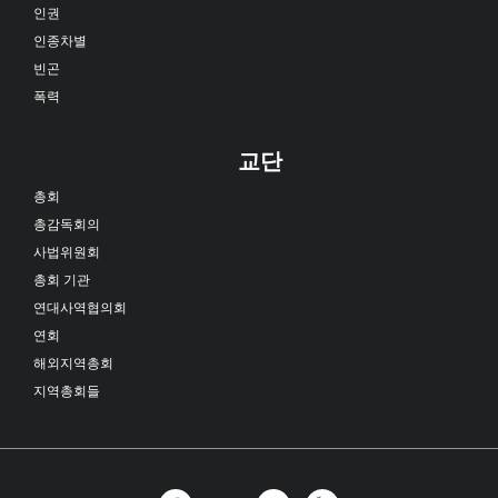
인권
인종차별
빈곤
폭력
교단
총회
총감독회의
사법위원회
총회 기관
연대사역협의회
연회
해외지역총회
지역총회들