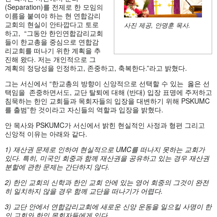
(Separation)를 전제로 한 모임의
이름을 붙여야 하는 현 연합감리
교회의 현실이 안타깝다고 토로
사진
제공,
안명훈
목사.
하고, “그동안 한인연합감리교회
들이 한교총을 중심으로 연합감
리교회를 떠나기 위한 계획을 추
진해 왔다. 저는 개인적으로 그
계획의 정당성을 인정하고, 존중하고, 축복한다.”라고 밝혔다.
그는 서신에서 “한교총의 방향이 신앙적으로 선택할 수 있는 옳은 선
택임을 존중하면서도, 교단 탈퇴에 대해 (반대) 입장 표명에 주저하고
침묵하는 한인 교회들과 목회자들의 입장을 대변하기 위해 PSKUMC
를 출범”한 것이라고 자신들의 역할과 입장을 밝혔다.
안 목사와 PSKUMC가 서신에서 밝힌 현실적인 사정과 형편 그리고
신앙적 이유는 아래와 같다.
1) 재산권 문제로 인하여 현실적으로 UMC를 떠나지 못하는 교회가
있다. 특히, 미국인 회중과 함께 재산권을 공유하고 있는 경우 재산권
분할에 관한 문제는 간단하지 않다.
2) 한인 교회의 신학과 한인 교회 안에 있는 영어 회중의 그것이 완전
히 일치하지 않을 경우 함께 교단을 떠나기가 어렵다.
3)
교단 안에서 연합감리교회에 새로운 신앙 운동을 일으킬 사명이 한
인 교회와 한인 목회자들에게 있다.