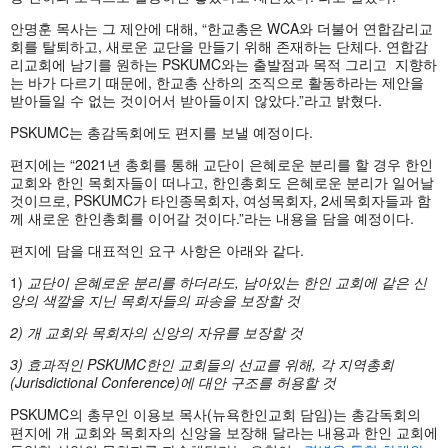
안명훈 목사는 그 제안에 대해, “한교총은 WCA와 더불어 연합감리교
회를 탈퇴하고, 새로운 교단을 만들기 위해 존재하는 단체다. 연합감
리교회에 남기를 원하는 PSKUMC와는 출발점과 목적 그리고 지향하
는 바가 다르기 때문에, 한교총 산하의 조직으로 활동하라는 제안을
받아들일 수 없는 것이어서 받아들이지 않았다.”라고 밝혔다.
PSKUMC는 총감독회에도 편지를 보낼 예정이다.
편지에는 “2021년 총회를 통해 교단이 은혜로운 분리를 할 경우 한인
교회와 한인 목회자들이 떠나고, 한인총회도 은혜로운 분리가 일어날
것이므로, PSKUMC가 타인종목회자, 여성목회자, 2세목회자들과 함
께 새로운 한인총회를 이어갈 것이다.”라는 내용을 담을 예정이다.
편지에 담을 대표적인 요구 사항은 아래와 같다.
1)
교단이
은혜로운
분리를
하더라도,
남아있는
한인
교회에
같은
신
앙의
색깔을
지닌
목회자들의
파송을
보장할
것
2) 개 교회와 목회자의 신앙의 자유를 보장할 것
3) 효과적인 PSKUMC한인 교회들의 선교를 위해, 각 지역총회
(Jurisdictional Conference)에 대안 구조를 허용할 것
PSKUMC의 총무인 이용보 목사(뉴욕한인교회 담임)는 총감독회의
편지에 개 교회와 목회자의 신앙을 보장해 달라는 내용과 한인 교회에