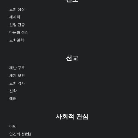
교회 성장
제자화
신앙 간증
다문화 섬김
교회일치
선교
재난 구호
세계 보건
교회 역사
신학
예배
사회적 관심
이민
인간의 성(性)