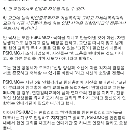
4) 현 교단에서도 신앙의 자유를 지킬 수 있다.
5) 교단에 남아 타인종목회자와 여성목회자 그리고 차세대목회자와
교단의 기관 기구들이 함께 하는 연합 사역은 연합감리교의 전통이자
목회자의 특권이다.
안 목사는 또한 PSKUMC가 목적을 지니고 만들어낸 것이 아닌, 자연
발생적으로 생겼다고 출범 배경을 전하고, 교단을 떠나지 않고 남게
될 한인 교회와 목회자들을 담을 수 있는 “그릇”이 필요했기 때문에
PSKUMC가 조직되었으며, 자신들은 “한교총을 반대하는 것도 아니
고, 또 다른 분리를 위한 시도”가 아니라고 밝혔다.
그는 한인 공동체가 모두가 “신앙 양심과 소신에 따른 각자의 결정을
서로 존중하고 축복할 수 있기를 바란다.”라고 자신의 소망을 전했다.
PSKUMC는 지난 5월 연합감리교 한인총회에 서신을 보내면서, “교단
이 분리되어 한교총에 속한 교회들과 목회자들이 연합감리교 교단을
떠나게 될 경우, 연합감리교회에 남아 연대주의 전통을 지키고, 전통
적인 신앙생활을 유지하고자 하는 교회와 목회자 그리고 평신도가 연
합하는 연대기관이 필요하다.”라고 했다.
이어서 PSKUMC는 연합감리교 한인총회를 한인연합감리교인들을
대표하는 기구로 인정하고 지지한다고 밝히고, PSKUMC를 한인총회
내에서 한인 교회를 대표하는 연대기관 중 하나로 인정해 달라고 요청
했다.