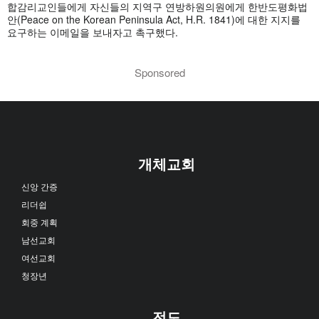
합감리교인들에게 자신들의 지역구 연방하원의원에게 한반도평화법
안(Peace on the Korean Peninsula Act, H.R. 1841)에 대한 지지를
요구하는 이메일을 보내자고 촉구했다.
Sponsored
개체교회
신앙 간증
리더쉽
회중 계획
남선교회
여선교회
청장년
전도