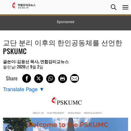
검
Searc
색
Sponsored
교단 분리 이후의 한인공동체를 선언한
PSKUMC
글쓴이: 김응선 목사, 연합감리교뉴스
올린날: 2020년 9월 2일
Share
Translate Page
▼