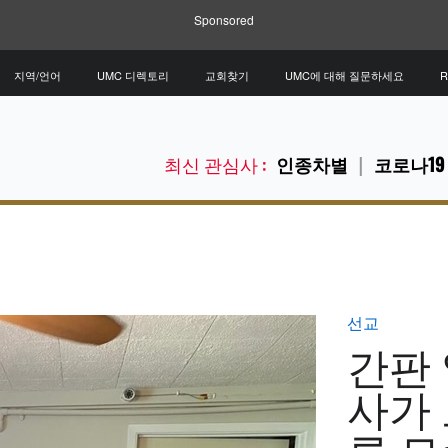
Sponsored
지역/언어
UMC 디렉토리
교회찾기
UMC에 대해 질문하세요
R
최신 관심사 :
인종차별
코로나19
선교
간판 
사가 