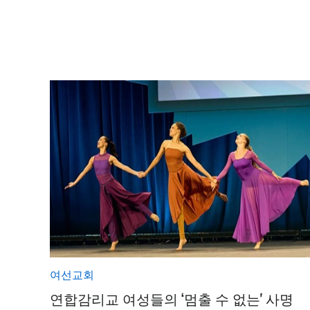
여선교회
연합감리교 여성들의 ‘멈출 수 없는' 사명