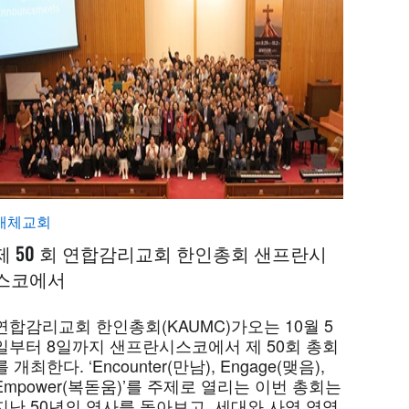
개체교회
제 50 회 연합감리교회 한인총회 샌프란시
스코에서
연합감리교회 한인총회(KAUMC)가오는 10월 5
일부터 8일까지 샌프란시스코에서 제 50회 총회
를 개최한다. ‘Encounter(만남), Engage(맺음),
Empower(복돋움)’를 주제로 열리는 이번 총회는
지난 50년의 역사를 돌아보고, 세대와 사역 영역