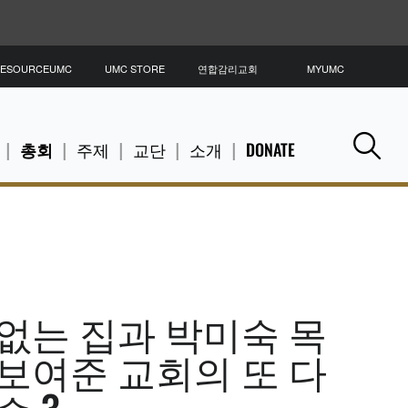
ESOURCEUMC
UMC STORE
연합감리교회
MYUMC
총회
주제
교단
소개
DONATE
Se
없는 집과 박미숙 목
보여준 교회의 또 다