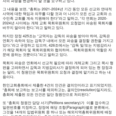
자의 파송을 변경하지 말 것을 요구하고 있다.
그 내용을 보면, “총회는 2021-2024년 기간 동안 모든 선교와 연대적
사역에 대한 책임과 의무를 다할 것과 더 나아가 모든 선교 교회와 소
수민족 교회를 계속 지원해야 한다”라고 말하고, “각 연회는 2020-
2024년 사이에는 개체 교회 목회위원회의 요청없이 파송된 목회자를
바꾸지 말아야 한다.”라고 말하고 있다.
하지만 장정 425조는 “교역자는 감독의 파송을 받아야 하며, 감독은
연회가 속하여 있는 감독구 내에서 모든 파송을 결정할 권한을 가지고
있다.”라고 규정하고 있으며, 426조에서는 “감독 및/또는 지방감리사
가 해당 목회자 및 목회위원회와 협의하며... 목회위원회의 역할은 자
문에 응하는 것뿐이다.”라고 말하고 있다.
목회자 파송은 연회에서 선교적 필요에 따라 개체교회 그리고 목사 형
편을 고려하면서 감독과 지방감리사가 결정하게 되어 있는 현 장정과
는 달리, 이 청원안은 목회위원회의 요청과 결정에 맡기라고 하는 내
용이다.
한인교회총회에서 제출한 4건의 안건은 결의안이라고 표기되었지만,
“총회에 보고하는 보고서를 제외하고는, 결의안(resolution)일지라도,
총회에 제출된 모든 안건은 일단 청원안으로 처리된다.”
또 “총회의 청원안 담당 서기(Petitions secretary)가 이를 접수하고
일련번호를 지정하고, 장정에 해당 조항(Paragraph)별로 분류해서,
그것을 14개의 입법위원회 중 하나 또는 해외지역총회위원회에 배정