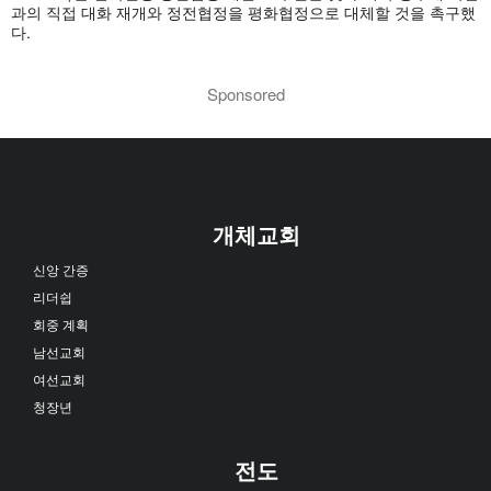
과의 직접 대화 재개와 정전협정을 평화협정으로 대체할 것을 촉구했
다.
Sponsored
개체교회
신앙 간증
리더쉽
회중 계획
남선교회
여선교회
청장년
전도