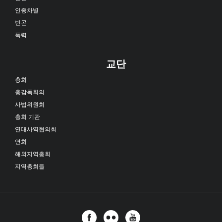
인종차별
빈곤
폭력
교단
총회
총감독회의
사법위원회
총회 기관
연대사역협의회
연회
해외지역총회
지역총회들