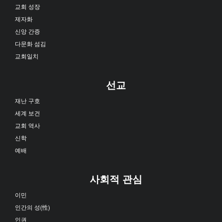
교회 성장
제자화
신앙 간증
다문화 섬김
교회일치
선교
재난 구호
세계 보건
교회 역사
신학
예배
사회적 관심
이민
인간의 성(性)
인권