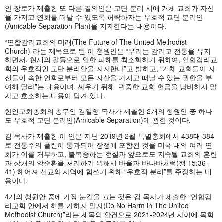
안 장로가 제출한 또 다른 결의안은 교단 분리 시에 개체 교회가 자산
을 가지고 연회를 떠날 수 있도록 허락하자는 우호적 교단 분리안
(Amicable Separation Plan)을 지지한다는 내용이다.
“연합감리교회의 미래(The Future of The United Methodist
Church)”라는 제목으로 된 이 청원안은 “우리는 감리교 전통을 유지
하면서, 현재의 갈등으로 인한 피해를 최소화하기 위하여, 연합감리교
회의 우호적인 교단 분리안을 지지한다”고 밝히고, “개체 교회들이 자
신들이 속한 연회로부터 모든 자산을 가지고 떠날 수 있는 권한을 부
여해 달라”는 내용이며, 싸우기 위해 귀중한 교회 헌금을 낭비하지 말
자고 호소하는 내용이 담겨 있다.
한인교회총회의 총무인 김일영 목사가 제출한 2개의 청원안 중 하나
도 우호적 교단 분리안(Amicable Separation)에 관한 것이다.
김 목사가 제출한 이 안은 지난 2019년 2월 특별총회에서 438대 384
로 전통주의 플랜이 통과되어 장정에 포함된 것을 미국 내의 여러 연
회가 이를 거부하고, 불복종하는 현실과 앞으로도 지속될 교회의 혼란
과 상처의 악순환을 처리하기 위해서 바울과 바나바처럼(행 15:36-
41) 헤어져 선교와 사역에 힘쓰기 위해 “우호적 분리”를 주장하는 내
용이다.
4개의 청원안 중에 가장 눈길을 끄는 것은 김 목사가 제출한 “연합감
리교회 안에서 해를 가하지 말자(Do No Harm in The United
Methodist Church)”라는 제목의 안건으로 2021-2024년 사이에 목회