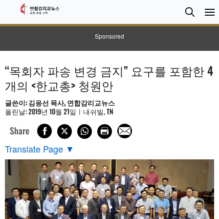
검
Searc
색
Sponsored
“목회자 파송 변경 금지” 요구를 포함한 4
개의 <한교총> 청원안
글쓴이: 김응선 목사, 연합감리교뉴스
올린날: 2019년 10월 21일ㅣ내쉬빌, TN
Share
Translate Page
▼