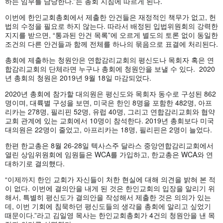
하는 임무를 담당한다.”는 총회 지침에 따르게 된다.
이번에 한인교회총회에서 제출한 안건들은 재정적인 책무가 없고, 헌
법의 수정을 필요로 하지 않는다. 따라서 배정된 입법위원회의 강력한
지지를 받으면, “통과된 안건 목록”에 오르게 별도의 토론 없이 동일한
조건의 다른 안건들과 함께 전체를 하나의 묶음으로 표결에 처리된다.
총회에 제출하는 청원안은 연합감리교회의 평신도나 목회자 혹은 연
합감리교회의 단체라면 누구나 총회에 청원안을 보낼 수 있다. 2020
년 총회의 청원은 2019년 9월 18일 마감되었다.
2020년 총회에 참가할 대의원은 평신도와 목회자 동수로 구성된 862
명이며, 대륙별 구성을 보면, 미국은 한인 8명을 포함한 482명, 아프
리카는 278명, 필리핀 52명, 유럽 40명, 그리고 연합감리교회와 협약
교회 관계에 있는 교회에서 10명이 참석한다. 2019년 총회보다 미국
대의원은 22명이 줄었고, 아프리카는 18명, 필리핀은 2명이 늘었다.
한편 한교총은 8월 26-28일 텍사스주 달라스 중앙연합감리교회에서
열린 상임위원회에 임원들은 WCA를 가입하고, 한교총은 WCA와 연
대하기로 결의했다.
“이제까지 한인 교회가 자신들이 처한 현실에 대해 의견을 밝혀 본 적
이 없다. 이번에 결의안을 내게 된 것은 한인교회의 입장을 알리기 위
해서, 특별히 평신도가 결의안을 작성해서 제출한 것은 의의가 있는
데, 이번 기회에 침묵하던 평신도들의 생각을 총회에 알리고 싶었기
때문이다.”라고 김일영 목사는 한인교회총회가 4건의 청원안을 낸 목