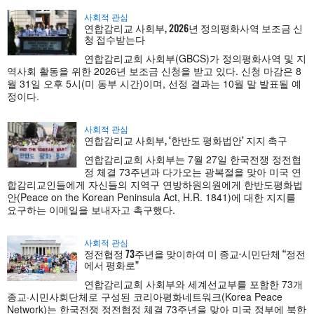
사회적 관심
연합감리교 사회부, 2026년 정의평화사역 보조금 신
청 접수받는다
연합감리교회 사회부(GBCS)가 정의평화사역 및 지
역사회 활동을 위한 2026년 보조금 신청을 받고 있다. 신청 마감은 8
월 31일 오후 5시(미 동부 시간)이며, 선정 결과는 10월 말 발표될 예
정이다.
사회적 관심
연합감리교 사회부, ‘한반도 평화법안’ 지지 촉구
연합감리교회 사회부는 7월 27일 한국전쟁 정전협
정 체결 73주년과 다가오는 광복절을 맞아 미국 연
합감리교인들에게 자신들의 지역구 연방하원의원에게 한반도평화법
안(Peace on the Korean Peninsula Act, H.R. 1841)에 대한 지지를
요구하는 이메일을 보내자고 촉구했다.
사회적 관심
정전협정 73주년을 맞이하여 미 종교·시민단체 “정전
에서 평화로”
연합감리교회 사회부와 세계선교부를 포함한 73개
종교·시민사회단체로 구성된 코리아평화네트워크(Korea Peace
Network)는 한국전쟁 정전협정 체결 73주년을 맞아 미국 정부에 북한