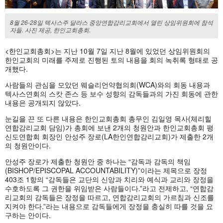
8월 26-28일 텍사스주 달라스 중앙연합감리교회에서 열린 상임위원회에 참석
자들. 사진 제공, 한인교회총회.
<한인교회총회>는 지난 10월 7일 지난 8월에 있었던 상임위원회의
한인교회의 미래를 주제로 진행된 토의 내용을 회의 녹취록 형태로 공
개했다.
사람들의 관심을 모았던 웨슬리언약협의회(WCA)와의 회동 내용과
텍사스연회의 스캇 존스 등 보수 성향의 감독들과의 가진 회동에 관한
내용은 공개되지 않았다.
눈길을 끈 또 다른 내용은 한인교회총회 총무인 김일영 목사(체리힐
연합감리교회 담임)가 총회에 보낸 2개의 청원안과 한인교회총회 평
신도연합회 회장인 안성주 장로(LA한인연합감리교회)가 제출한 2개
의 청원안이다.
안성주 장로가 제출한 청원안 중 하나는 “감독과 감독의 책임
(BISHOP/EPISCOPAL ACCOUNTABILITY)”이라는 제목으로 장정
403조 1항의 “감독들은 교단의 신앙과 치리와 예식과 교리와 장정을
수호하도록 그 권한을 위임받은 사람들이다.”라고 전제하고, “연합감
리교회의 감독들은 장정을 따르고, 연합감리교회의 가르침과 신조를
지켜야 한다.”라는 내용으로 감독들에게 장정을 충실히 따를 것을 요
구하는 안이다.