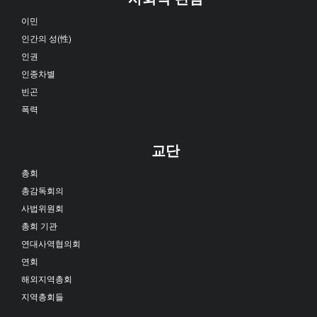
이민
인간의 성(性)
인권
인종차별
빈곤
폭력
교단
총회
총감독회의
사법위원회
총회 기관
연대사역협의회
연회
해외지역총회
지역총회들