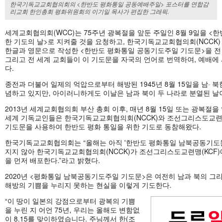
한국기독교교회협의회의 <한반도 평화통일 공동예배주일> 포스터를 연합감
리교회 한인총회 평화위원회의 이기일 목사가 편집한 그래픽.
세계교회협의회(WCC)는 75주년 광복절을 앞둔 주일인 8월 9일을 <한
한 기도의 날>로 지켜줄 것을 요청하고, 한국기독교교회협의회(NCCK
한글과 영문으로 작성한 <한반도 평화통일 공동기도주일 기도문>을 전
그리고 전 세계 교회들이 이 기도문을 자국의 언어로 번역하여, 예배에
다.
종전과 더불어 일제의 억압으로부터 해방된 1945년 8월 15일을 남· 
념하고 있지만, 아이러니하게도 이날은 남과 북이 두 나라로 분열된 날
2013년 세계교회협의회 부산 총회 이후, 매년 8월 15일 또는 광복절을
세계 기독교인들은 한국기독교교회협의회(NCCK)와 조선그리스도교련맹
기도문을 사용하여 한반도 평화 통일을 위한 기도로 동참해왔다.
한국기독교교회협의회는 “올해는 아직 '한반도 평화통일 남북공동기도
지지 않아 한국기독교교회협의회(NCCK)가 조선그리스도교련맹(KCF)
을 먼저 배포한다.”라고 밝혔다.
2020년 <평화통일 남북공동기도주일 기도문>은 여전히 남과 북의 
해방의 기쁨을 누리지 못하는 현실을 이렇게 기도한다.
“이 땅이 일본의 강점으로부터 광복의 기쁨
을 누린 지 어언 75년, 우리는 올해도 변함없
이 8.15를 맞이하였습니다. 주님께서 한(조