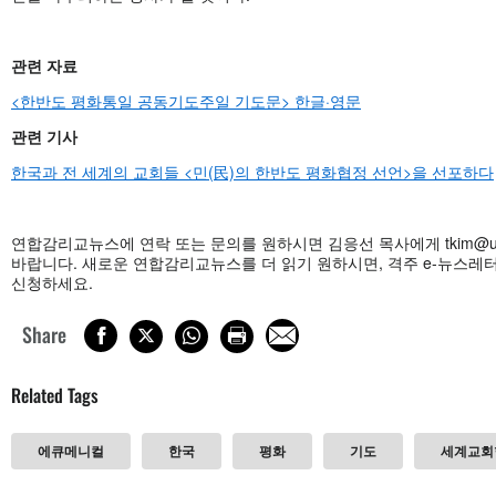
관련 자료
<한반도 평화통일 공동기도주일 기도문> 한글·영문
관련 기사
한국과 전 세계의 교회들 <민(民)의 한반도 평화협정 선언>을 선포하다
연합감리교뉴스에 연락 또는 문의를 원하시면 김응선 목사에게
tkim@
바랍니다. 새로운 연합감리교뉴스를 더 읽기 원하시면, 격주 e-뉴스
신청하세요.
Share
Related Tags
에큐메니컬
한국
평화
기도
세계교회