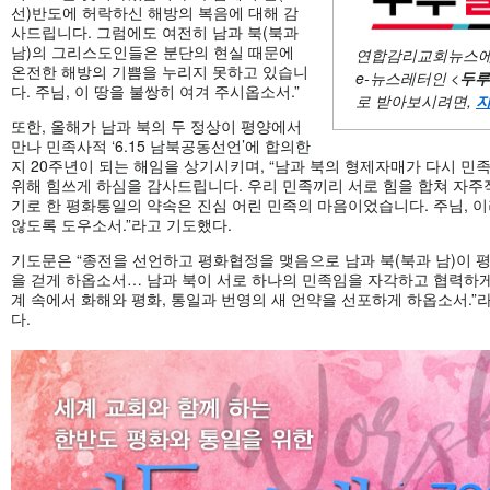
선)반도에 허락하신 해방의 복음에 대해 감
사드립니다. 그럼에도 여전히 남과 북(북과
남)의 그리스도인들은 분단의 현실 때문에
연합감리교회뉴스에
온전한 해방의 기쁨을 누리지 못하고 있습니
e-뉴스레터인 <
두루
다. 주님, 이 땅을 불쌍히 여겨 주시옵소서.”
로 받아보시려면,
지
또한, 올해가 남과 북의 두 정상이 평양에서
만나 민족사적 ‘6.15 남북공동선언’에 합의한
지 20주년이 되는 해임을 상기시키며, “남과 북의 형제자매가 다시 민
위해 힘쓰게 하심을 감사드립니다. 우리 민족끼리 서로 힘을 합쳐 자주
기로 한 평화통일의 약속은 진심 어린 민족의 마음이었습니다. 주님, 
않도록 도우소서.”라고 기도했다.
기도문은 “종전을 선언하고 평화협정을 맺음으로 남과 북(북과 남)이 
을 걷게 하옵소서… 남과 북이 서로 하나의 민족임을 자각하고 협력하게
계 속에서 화해와 평화, 통일과 번영의 새 언약을 선포하게 하옵소서.”
다.