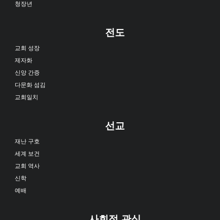
청장년
전도
교회 성장
제자화
신앙 간증
다문화 섬김
교회일치
선교
재난 구호
세계 보건
교회 역사
신학
예배
사회적 관심