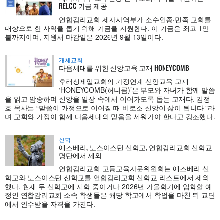
RELCC 기금 제공
연합감리교회 제자사역부가 소수인종·민족 교회를
대상으로 한 사역을 돕기 위해 기금을 지원한다. 이 기금은 최고 1만
불까지이며, 지원서 마감일은 2026년 9월 13일이다.
개체교회
다음세대를 위한 신앙교육 교재 HONEYCOMB
후러싱제일교회의 가정연계 신앙교육 교재
‘HONEYCOMB(허니콤)’은 부모와 자녀가 함께 말씀
을 읽고 암송하며 신앙을 일상 속에서 이어가도록 돕는 교재다. 김정
호 목사는 “말씀이 가정으로 이어질 때 비로소 신앙이 삶이 됩니다.”라
며 교회와 가정이 함께 다음세대의 믿음을 세워가야 한다고 강조했다.
신학
애즈베리, 노스이스턴 신학교, 연합감리교회 신학교
명단에서 제외
연합감리교회 고등교육자문위원회는 애즈베리 신
학교와 노스이스턴 신학교를 연합감리교회 신학교 리스트에서 제외
했다. 현재 두 신학교에 재학 중이거나 2026년 가을학기에 입학할 예
정인 연합감리교회 소속 학생들은 해당 학교에서 학업을 마친 뒤 교단
에서 안수받을 자격을 가진다.