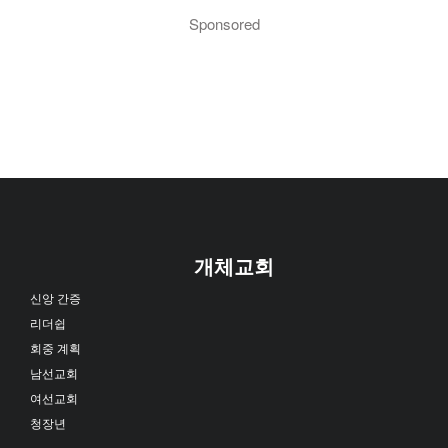
Sponsored
개체교회
신앙 간증
리더쉽
회중 계획
남선교회
여선교회
청장년