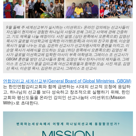
9월 둘째 주 세계선교부가 실시하는 <미션위드> 온라인 강의에는 선교사들이
자신들이 현지에서 경험한 하나님의 사랑과 은혜 그리고 사역에 관해 간증하
고, 기도 제목을 나눌 예정이다. 사진 설명, (상단 왼쪽에서 오른쪽으로) 김영선
목사가 글로벌 미션학교에 입학한 마가렛(왼쪽)과 아이와 친구와 함께, 이순영
목사가 쌀을 나누는 모습, 김은하 선교사가 선교자원사역자 훈련을 마치고, 이
순영 목사가 세례식을 인도하는 모습; (하단 왼쪽에서 오른쪽으로) 김영선 목
사가 글로벌 미션학교에 입학한 마사이 부족 여학생과, 그레이스 조 선교사가
GBGM 훈련을 받던 선교사들과 함께, 김영선 목사 탄자니아의 제자들과, 그레
이스 조 선교사가 몽골 감리교회 여선교회원들과 함께한 모습. 사진 제공, 김영
선 목사, 이순영 목사, 김은하 선교사, 그레이스 조 선교사.
연합감리교 세계선교부(General Board of Global Ministries, GBGM)
는 한인연합감리교회와 함께 급변하는 시대의 선교적 요청에 응답하
고, 하나님의 선교를 보다 성숙하고 창조적으로 실행하기 위해, 한인
교회와 평신도들을 온라인 강의인 선교나눔터 <미션위드(Mission
With)>로 초대한다.