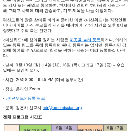
도 강사 또는 패널로 참석하여, 현지에서 경험한 하나님의 사랑과 은
혜 그리고 사역에 대해 간증하고, 기도 제목을 나눌 예정이다.
평신도들의 많은 참여를 바라며 준비한 이번 <미션위드>는 직장인들
이나 아이를 가진 부모들의 시간을 배려하여, 강의 시간을 오후 8시로
정했다고 주최 측은 전했다.
<미션위드>에 참여를 원하는 사람은
이곳을 눌러 등록
하거나, 아래에
있는 등록 링크를 통해 등록하면 된다. 등록비는 없지만, 등록자만 강
의에 참여할 수 있으므로, 참석을 원하는 사람은 미리 등록하길 바란
다.
·
날짜: 9월 13일 (월), 14일 (화), 16일 (목), 그리고 17일 (금) – 수요
일에는 모임이 없다.
·
시간: 저녁 8:00 – 9:45 PM (미국 동부시간)
·
장소: 온라인 Zoom
·
<미션위드>
등록 링크
·
문의: 김은하 선교사
mir@umcmission.org
전체
프로그램
시간표
9월 14일
9월 17일
9월 13일(월)
9월 16일 (목)