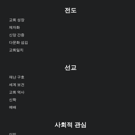
전도
교회 성장
제자화
신앙 간증
다문화 섬김
교회일치
선교
재난 구호
세계 보건
교회 역사
신학
예배
사회적 관심
이민