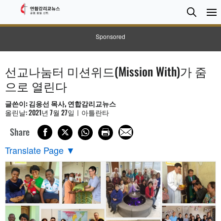
검
Searc
색
Sponsored
선교나눔터 미션위드(Mission With)가 줌
으로 열린다
글쓴이: 김응선 목사, 연합감리교뉴스
올린날: 2021년 7월 27일ㅣ아틀란타
Share
Translate Page
▼