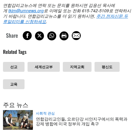
연합감리교뉴스에 연락 또는 문의를 원하시면 김응선 목사에
게
tkim@umnews.org
로 이메일 또는 전화
615-742-5109
로 연락하시
기 바랍니다. 연합감리교뉴스를 더 읽기 원하시면,
주간 전자신문 두
루알리미를 신청하세요
.
Share
Related Tags
선교
세계선교부
지역교회
평신도
교육
주요 뉴스
사회적 관심
연합감리교인들, 요르단강 서안지구에서의 폭력과
강제 병합에 미국 정부의 개입 촉구