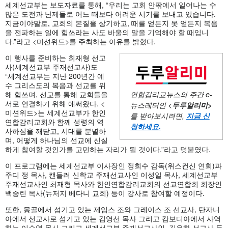
세계선교부는 보도자료를 통해, “우리는 교회 안팎에서 일어나는 수
많은 도전과 난제들로 어느 때보다 어려운 시기를 보내고 있습니다.
지금이야말로, 교회의 본질을 상기하고, 때를 얻든지 못 얻든지 복음
을 전파하는 일에 힘쓰라는 사도 바울의 말을 기억해야 할 때입니
다.”라고 <미션위드>를 주최하는 이유를 밝혔다.
이 행사를 준비하는 최재형 선교
사(세계선교부 주재선교사)도
“세계선교부는 지난 200년간 예
수 그리스도의 복음과 선교를 위
해 힘쓰며, 선교를 통해 교회들을
연합감리교뉴스의 주간
e-
서로 연결하기 위해 애써왔다. <
뉴스레터인 <
두루알리미
>
미션위드>는 세계선교부가 한인
를 받아보시려면,
지금 신
연합감리교회와 함께 성령의 역
청하세요
.
사하심을 깨닫고, 시대를 분별하
며, 어떻게 하나님의 선교에 신실
하게 참여할 것인가를 고민하는 자리가 될 것이다.”라고 덧붙였다.
이 프로그램에는 세계선교부 이사장인 정희수 감독(위스컨신 연회)과
주디 정 목사, 캔들러 신학교 주재선교사인 이성일 목사, 세계선교부
주재선교사인 최재형 목사와 한인연합감리교회의 선교연합회 회장인
백승린 목사(뉴저지 베다니 교회) 등이 강사로 참여할 예정이다.
또한, 몽골에서 섬기고 있는 제임스 조와 그레이스 조 선교사, 탄자니
아에서 선교사로 섬기고 있는 김영선 목사 그리고 캄보디아에서 사역
하는 이순영 목사 그리고 세계선교부 주재선교사인 김은하 선교사 등