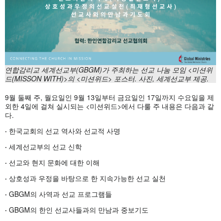
연합감리교
세계선교부(GBGM)
가
주최하는
선교
나눔
모임 <
미션위
드(MISSON WITH)>
의 <미션위드>
포스터.
사진,
세계선교부
제공.
9월 둘째 주, 월요일인 9월 13일부터 금요일인 17일까지 수요일을 제
외한 4일에 걸쳐 실시되는 <미션위드>에서 다룰 주 내용은 다음과 같
다.
·
한국교회의 선교 역사와 선교적 사명
·
세계선교부의 선교 신학
·
선교와 현지 문화에 대한 이해
·
상호성과 우정을 바탕으로 한 지속가능한 선교 실천
·
GBGM의 사역과 선교 프로그램들
·
GBGM의 한인 선교사들과의 만남과 중보기도