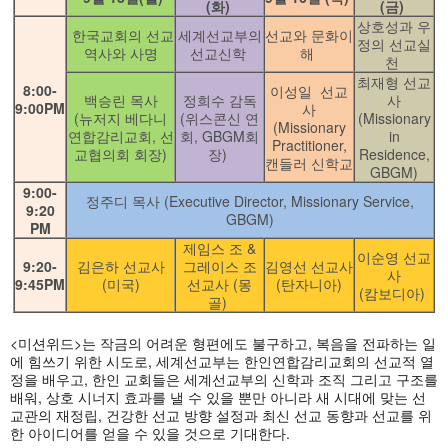
(화)
(금)
상호성과 우
한국교회의 선교
세계선교부의
선교와 문화이
정의 선교실
역사와 사명
선교신학
해
천
최재형 선교
8:00-
이성일 선교
백승린 목사
정희수 감독
사
9:00PM
사
(뉴저지 베다니
(위스콘신 연
(Missionary
(Missionary
연합감리교회, 선
회, GBGM회
in
Practitioner,
교협의회 회장)
장)
Residence,
캔들러 신학교
GBGM)
9:00-
정주디 목사 (Executive Director, Missionary Service,
9:20
GBGM)
PM
제임스 조 &
이순영 선교
9:20-
김은하 선교사
그레이스 조
김영선 선교사
사
9:45PM
(미국)
선교사 (몽
(탄자니아)
(캄보디아)
골)
<미션위드>는 작금의 어려운 형편에도 불구하고, 복음을 전파하는 일
에 힘쓰기 위한 시도로, 세계선교부는 한인연합감리교회의 선교적 열
정을 배우고, 한인 교회들은 세계선교부의 신학과 조직 그리고 구조를
배워, 상호 시너지 효과를 낼 수 있을 뿐만 아니라 새 시대에 맞는 선
교관의 재정립, 건강한 선교 방향 설정과 최신 선교 동향과 선교를 위
한 아이디어를 얻을 수 있을 것으로 기대한다.