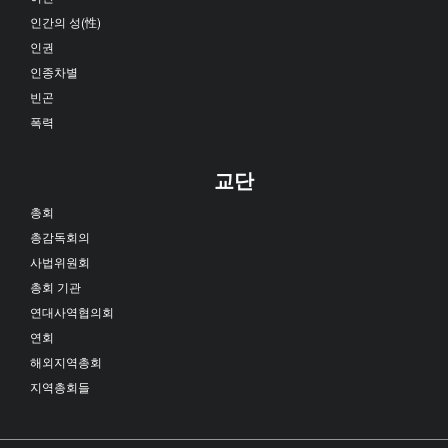
인간의 성(性)
인권
인종차별
빈곤
폭력
교단
총회
총감독회의
사법위원회
총회 기관
연대사역협의회
연회
해외지역총회
지역총회들