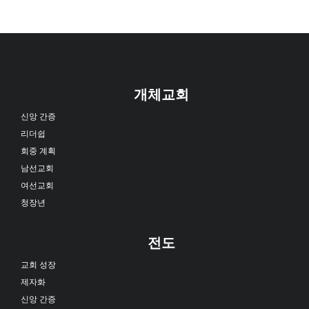
개체교회
신앙 간증
리더쉽
회중 계획
남선교회
여선교회
청장년
전도
교회 성장
제자화
신앙 간증