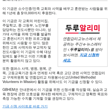
이 기금은 소수인종/민족 교회와 사역을 배우고 훈련받는 사람들을 위
해 1년에 총 $10,000까지 후원한다.
이 기금은 각 교회의 어린이집,
주일학교, 중·고등부, 노인부를
담당하는 전도사뿐만 아니라, 성
가대 사역을 위해 인재를 발굴하
고 훈련시키기 위한 프로그램을
연합감리교뉴스에서 제
위해서도 사용할 수 있다. 많은
공하는 주간
e-뉴스레터
한인 교회 사역자와 부교역자 및
인 <
두루알리미
>
를 받아
전도사들이 이 기금의 수혜 대상
보시려면,
지금 신청하
임에도 불구하고 이런 기회를 충
세요
.
분히 활용하지 않고 있다.
또한 캠퍼스 사역, 병원, 원목, 군
목, 고등교육기관 등과 연계된 사역 혹은 교단 관련 사역인 연합감리
교 구제위원회 및 연합감리교 자원봉사선교(United Methodist
Volunteers in Mission) 활동을 위해서도 이 기금을 신청할 수 있다.
GBHEM은 안내문에서 이 기금을 위한 신청서를 작성할 때, 실습과 교
육 현장에 관한 모호성을 최대한 배제하고, 구체적이고 명확한 목표와
측정 가능한 수치를 기재할 것을 권장하고 있다.
기금 신청 사이트로 바로 가기