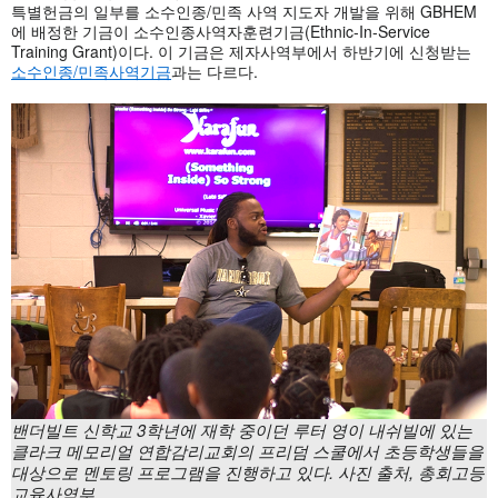
특별헌금의 일부를 소수인종/민족 사역 지도자 개발을 위해 GBHEM
에 배정한 기금이 소수인종사역자훈련기금(Ethnic-In-Service
Training Grant)이다. 이 기금은 제자사역부에서 하반기에 신청받는
소수인종/민족사역기금
과는 다르다.
밴더빌트 신학교
3학년에 재학 중이던 루터 영이 내쉬빌에 있는
클라크 메모리얼 연합감리교회의 프리덤 스쿨에서 초등학생들을
대상으로 멘토링 프로그램을 진행하고 있다. 사진 출처, 총회고등
교육사역부.