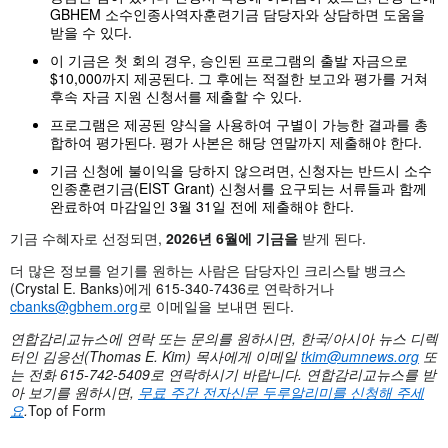
GBHEM 소수인종사역자훈련기금 담당자와 상담하면 도움을
받을 수 있다.
이 기금은 첫 회의 경우, 승인된 프로그램의 출발 자금으로
$10,000까지 제공된다. 그 후에는 적절한 보고와 평가를 거쳐
후속 자금 지원 신청서를 제출할 수 있다.
프로그램은 제공된 양식을 사용하여 구별이 가능한 결과를 총
합하여 평가된다. 평가 사본은 해당 연말까지 제출해야 한다.
기금 신청에 불이익을 당하지 않으려면, 신청자는 반드시 소수
인종훈련기금(EIST Grant) 신청서를 요구되는 서류들과 함께
완료하여 마감일인 3월 31일 전에 제출해야 한다.
기금 수혜자로 선정되면,
2026년 6월에 기금을
받게 된다.
더 많은 정보를 얻기를 원하는 사람은 담당자인 크리스탈 뱅크스
(Crystal E. Banks)에게 615-340-7436로 연락하거나
cbanks@gbhem.org
로 이메일을 보내면 된다.
연합감리교뉴스에 연락 또는 문의를 원하시면
, 한국/아시아 뉴스 디렉
터인 김응선(Thomas E. Kim) 목사에게 이메일
tkim@umnews.org
또
는 전화 615-742-5409로 연락하시기 바랍니다. 연합감리교뉴스를 받
아 보기를 원하시면,
무료 주간 전자신문 두루알리미를 신청해 주세
요
.
Top of Form