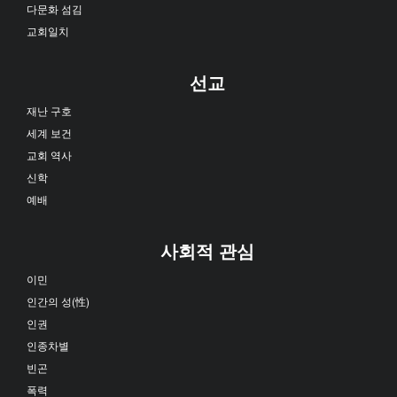
다문화 섬김
교회일치
선교
재난 구호
세계 보건
교회 역사
신학
예배
사회적 관심
이민
인간의 성(性)
인권
인종차별
빈곤
폭력