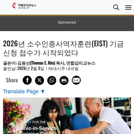
검
Searc
색
Sponsored
2026년 소수인종사역자훈련(EIST) 기금
신청 접수가 시작되었다
글쓴이: 김응선(Thomas E. Kim) 목사, 연합감리교뉴스
올린날: 2026년 2월 3일ㅣ테네시주 내쉬빌
Share
Translate Page
▼