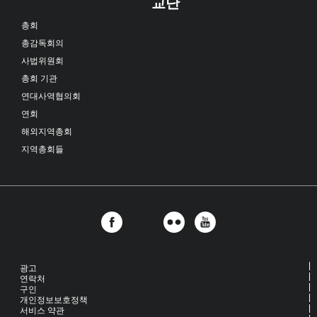
교단
총회
총감독회의
사법위원회
총회 기관
연대사역협의회
연회
해외지역총회
지역총회들
광고
연락처
구인
개인정보보호정책
서비스 약관