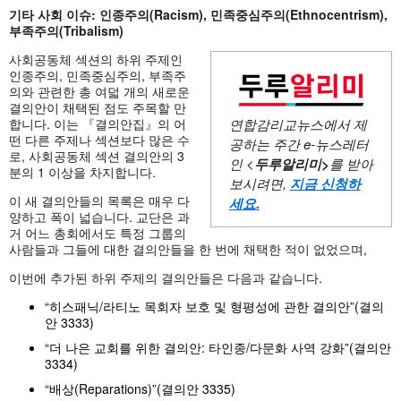
기타 사회 이슈
: 인종주의(Racism), 민족중심주의(Ethnocentrism),
부족주의(Tribalism)
사회공동체 섹션의 하위 주제인
인종주의, 민족중심주의, 부족주
의와 관련한 총 여덟 개의 새로운
결의안이 채택된 점도 주목할 만
합니다. 이는 『결의안집』의 어
연합감리교뉴스에서 제
떤 다른 주제나 섹션보다 많은 수
공하는 주간
e-뉴스레터
로, 사회공동체 섹션 결의안의 3
인 <
두루알리미
>
를 받아
분의 1 이상을 차지합니다.
보시려면,
지금 신청하
이 새 결의안들의 목록은 매우 다
세요
.
양하고 폭이 넓습니다. 교단은 과
거 어느 총회에서도 특정 그룹의
사람들과 그들에 대한 결의안들을 한 번에 채택한 적이 없었으며,
이번에 추가된 하위 주제의 결의안들은 다음과 같습니다.
“히스패닉/라티노 목회자 보호 및 형평성에 관한 결의안”(결의
안 3333)
“더 나은 교회를 위한 결의안: 타인종/다문화 사역 강화”(결의안
3334)
“배상(Reparations)”(결의안 3335)