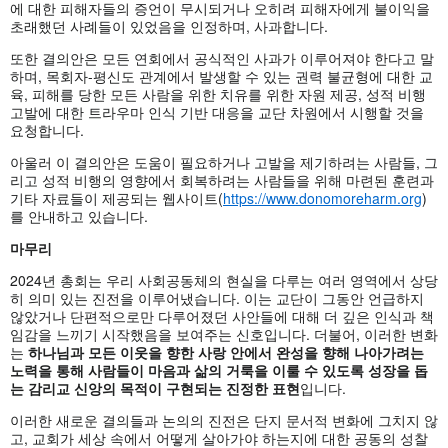
에 대한 피해자들의 증언이 무시되거나 오히려 피해자에게 불이익을
초래했던 사례들이 있었음을 인정하며, 사과합니다.
또한 결의안은 모든 연회에서 공식적인 사과가 이루어져야 한다고 말
하며, 목회자-평신도 관계에서 발생할 수 있는 권력 불균형에 대한 교
육, 피해를 당한 모든 사람을 위한 치유를 위한 자원 제공, 성적 비행
고발에 대한 트라우마 인식 기반 대응을 교단 차원에서 시행할 것을
요청합니다.
아울러 이 결의안은 도움이 필요하거나 고발을 제기하려는 사람들, 그
리고 성적 비행의 영향에서 회복하려는 사람들을 위해 마련된 훈련과
기타 자료들이 제공되는 웹사이트(
https://www.donomoreharm.org
)
를 안내하고 있습니다.
마무리
2024년 총회는 우리 사회공동체의 현실을 다루는 여러 영역에서 상당
히 의미 있는 진전을 이루어냈습니다. 이는 교단이 그동안 언급하지
않았거나 단편적으로만 다루어졌던 사안들에 대해 더 깊은 인식과 책
임감을 느끼기 시작했음을 보여주는 신호입니다. 더불어, 이러한 변화
는
하나님과 모든 이웃을 향한 사랑 안에서 완성을 향해 나아가려는
노력을 통해 사람들이 마음과 삶의 거룩을 이룰 수 있도록 성장을 돕
는 감리교 신앙의 목적이 구현되는 진정한 표현
입니다.
이러한 새로운 결의들과 논의의 진전은 단지 문서적 변화에 그치지 않
고, 교회가 세상 속에서 어떻게 살아가야 하는지에 대한 공동의 성찰