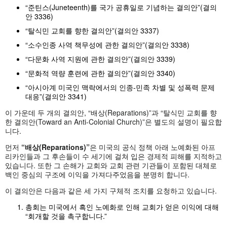
“준틴스(Juneteenth)를 국가 공휴일로 기념하는 결의안”(결의
안 3336)
“탈식민 교회를 향한 결의안”(결의안 3337)
“소수인종 사역 책무성에 관한 결의안”(결의안 3338)
“다문화 사역 지원에 관한 결의안”(결의안 3339)
“문화적 역량 훈련에 관한 결의안”(결의안 3340)
“아시아계 미국인 맥락에서의 인종-민족 차별 및 성폭력 문제
대응”(결의안 3341)
이 가운데 두 개의 결의안, “배상(Reparations)”과 “탈식민 교회를 향
한 결의안(Toward an Anti-Colonial Church)”은 별도의 설명이 필요합
니다.
먼저
“배상(Reparations)”
은 미국의 공식 정책 아래 노예화된 아프
리카인들과 그 후손들이 수 세기에 걸쳐 입은 경제적 피해를 지적하고
있습니다. 또한 그 손해가 교회와 교회 관련 기관들이 포함된 대체로
백인 중심의 구조에 이익을 가져다주었음을 분명히 합니다.
이 결의안은 다음과 같은 세 가지 구체적 조치를 요청하고 있습니다.
총회는 미국에서 흑인 노예화로 인해 교회가 얻은 이익에 대해
“회개할 것을 촉구합니다.”