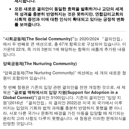
제시합니다
.
모든 새로운 결의안이 동일한 효력을 발휘하거나 교단의 세계
적 성격을 충분히 반영하지는 것은 못하지만
, 연합감리교회의
사회적 증언과 이에 대한 인식이 확대되고 있다는 긍정적 변화
를 보여줍니다.
“사회공동체(The Social Community)”
는 2020/2024 『결의안집』
에서 두 번째로 큰 섹션으로, 총 67개 항목으로 구성되어 있습니다. 이
가운데 22개, 즉 거의 3분의 1에 해당하는 항목이 새롭게 추가된 내용
입니다.
양육공동체
(The Nurturing Community)
“양육공동체(The Nurturing Community)” 섹션에는 세 개의 새로운 청
원이 포함되어 있습니다.
첫 번째 청원은 기존의 입양 관련 결의안을 전면 개정한 것으로, 새 제
목은
“글로벌 맥락에서의 입양 지원(Support for Adoption in a
Global Context)”
(결의안 3100)입니다. 기존의 결의안인 “입양 지
원”(2016년 『결의안집』의 결의안 2022)은 미국 외 국가에서 이루
어지는 입양의 기회와 법적 과제를 충분히 반영하지 못했을 뿐 아니
라, 서로 다른 국가나 문화적 배경을 가진 아동을 입양할 때 제기되는
윤리적 고려 사항도 다루지 못했습니다. 새 청원은 이러한 문제의식을
반영한 것입니다.