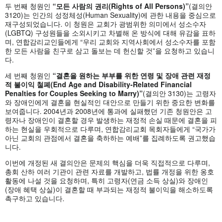
두 번째 청원인
“모든 사람의 권리(Rights of All Persons)”
(결의안
3120)는 인간의 성정체성(Human Sexuality)에 관한 내용을 중심으로
재구성되었습니다. 이 청원은 교회가 광범위한 의미에서 성소수자
(LGBTQ) 구성원들을 소외시키고 차별해 온 방식에 대해 유감을 표하
며, 연합감리교인들에게 “우리 교회와 지역사회에서 성소수자를 포함
한 모든 사람을 친구로 삼고 돌보는 데 헌신할 것”을 요청하고 있습니
다.
세 번째 청원인
“결혼을 원하는 부부를 위한 연령 및 장애 관련 재정
적 불이익 철폐(End Age and Disability-Related Financial
Penalties for Couples Seeking to Marry)”
(결의안 3130)는 고령자
와 장애인에게 결혼을 현실적인 대안으로 만들기 위한 중요한 변화를
보여줍니다. 2004년과 2008년에 통과에 실패했던 기존 청원안은 고
령자나 장애인이 결혼할 경우 발생하는 재정적 손실 때문에 결혼을 피
하는 현실을 우회적으로 다루며, 연합감리교회 목회자들에게 “국가가
아닌 교회의 관점에서 결혼을 축하하는 예배”를 집례하도록 권고했습
니다.
이번에 개정된 새 결의안은 문제의 핵심을 더욱 직접적으로 다루며,
총회 산하 여러 기관이 관련 자료를 개발하고, 법률 개정을 위한 옹호
활동에 나설 것을 요청하며, 특히 고령자(연금 소득 상실)와 장애인
(장애 혜택 상실)이 결혼할 때 부과되는 재정적 불이익을 해소하도록
촉구하고 있습니다.