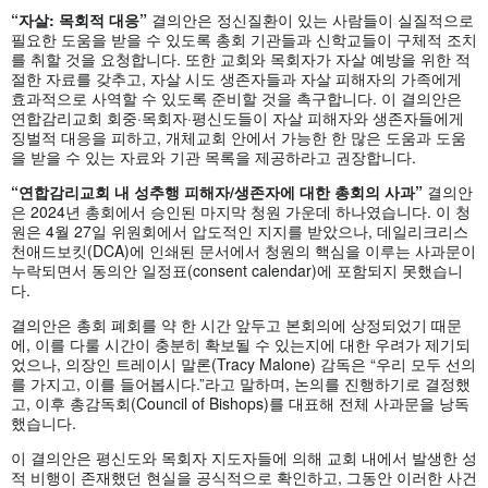
“자살: 목회적 대응”
결의안은 정신질환이 있는 사람들이 실질적으로
필요한 도움을 받을 수 있도록 총회 기관들과 신학교들이 구체적 조치
를 취할 것을 요청합니다. 또한 교회와 목회자가 자살 예방을 위한 적
절한 자료를 갖추고, 자살 시도 생존자들과 자살 피해자의 가족에게
효과적으로 사역할 수 있도록 준비할 것을 촉구합니다. 이 결의안은
연합감리교회 회중·목회자·평신도들이 자살 피해자와 생존자들에게
징벌적 대응을 피하고, 개체교회 안에서 가능한 한 많은 도움과 도움
을 받을 수 있는 자료와 기관 목록을 제공하라고 권장합니다.
“연합감리교회 내 성추행 피해자/생존자에 대한 총회의 사과”
결의안
은 2024년 총회에서 승인된 마지막 청원 가운데 하나였습니다. 이 청
원은 4월 27일 위원회에서 압도적인 지지를 받았으나, 데일리크리스
천애드보킷(DCA)에 인쇄된 문서에서 청원의 핵심을 이루는 사과문이
누락되면서 동의안 일정표(consent calendar)에 포함되지 못했습니
다.
결의안은 총회 폐회를 약 한 시간 앞두고 본회의에 상정되었기 때문
에, 이를 다룰 시간이 충분히 확보될 수 있는지에 대한 우려가 제기되
었으나, 의장인 트레이시 말론(Tracy Malone) 감독은 “우리 모두 선의
를 가지고, 이를 들어봅시다.”라고 말하며, 논의를 진행하기로 결정했
고, 이후 총감독회(Council of Bishops)를 대표해 전체 사과문을 낭독
했습니다.
이 결의안은 평신도와 목회자 지도자들에 의해 교회 내에서 발생한 성
적 비행이 존재했던 현실을 공식적으로 확인하고, 그동안 이러한 사건