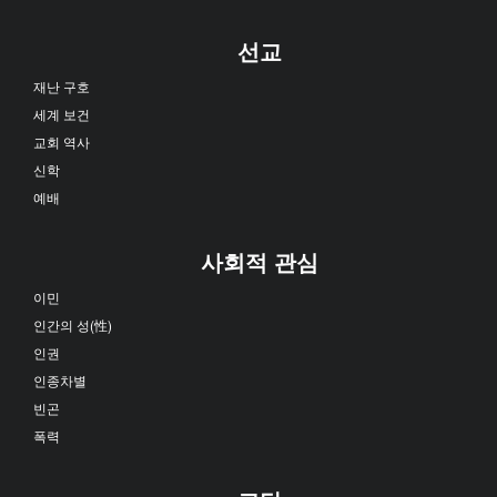
선교
재난 구호
세계 보건
교회 역사
신학
예배
사회적 관심
이민
인간의 성(性)
인권
인종차별
빈곤
폭력