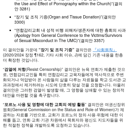
the Use and Effect of Pornography within the Church)”(결의
안 3281)
“장기 및 조직 기증(Organ and Tissue Donation)”(결의안
3300)
“연합감리교회 내 성적 비행 피해자/생존자에 대한 총회의 사과
(Apology from General Conference to the Victims/Survivors
of Sexual Misconduct in The UMC)”(결의안 3357)
이 결의안들 가운데
“장기 및 조직 기증”
결의안은
『사회원칙』
(2020/2024 장정 ¶162, 기타 사회 이슈, J)에 담긴 기존 내용을 한층
더 확장한 것입니다.
“
검열에 저항
(Resist Censorship)” 결의안은 뉴욕 연회가 제출한 것으
로, 연합감리교인들 특히 연합감리교 교육자들에게 역사적으로 주변
화되거나 억압받아 온 사람들의 삶을 다루는 자료들을 학교·도서관·교
과과정에서 제거하려는 시도에 단호히 맞설 것을 요청합니다. 아울러
결의안은 그러한 검열이 발생할 때, 그 영향을 상쇄할 수 있는 창의적
대안을 마련할 것을 촉구합니다.
“
포르노 사용 및 영향에 대한 교회의 예방 활동
” 결의안은 여권신장위
원회(General Commission on the Status and Role of Women)가 제
공하는 자료를 기반으로, 교회가 포르노의 정의·사용·위험에 대한 이
해를 돕고, 연회·교회·기관 차원에서 목회자와 평신도 지도자들을 위
한 적절한 정책을 개발하도록 요청하고 있습니다.