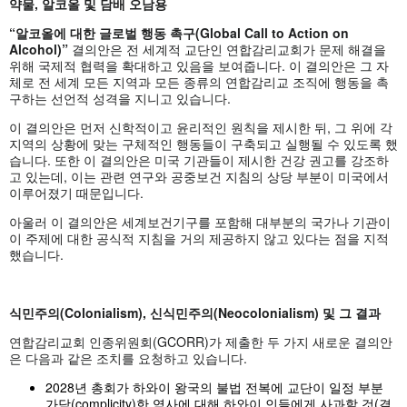
약물
, 알코올 및 담배 오남용
“알코올에 대한 글로벌 행동 촉구(Global Call to Action on
Alcohol)”
결의안은 전 세계적 교단인 연합감리교회가 문제 해결을
위해 국제적 협력을 확대하고 있음을 보여줍니다. 이 결의안은 그 자
체로 전 세계 모든 지역과 모든 종류의 연합감리교 조직에 행동을 촉
구하는 선언적 성격을 지니고 있습니다.
이 결의안은 먼저 신학적이고 윤리적인 원칙을 제시한 뒤, 그 위에 각
지역의 상황에 맞는 구체적인 행동들이 구축되고 실행될 수 있도록 했
습니다. 또한 이 결의안은 미국 기관들이 제시한 건강 권고를 강조하
고 있는데, 이는 관련 연구와 공중보건 지침의 상당 부분이 미국에서
이루어졌기 때문입니다.
아울러 이 결의안은 세계보건기구를 포함해 대부분의 국가나 기관이
이 주제에 대한 공식적 지침을 거의 제공하지 않고 있다는 점을 지적
했습니다.
식민주의
(Colonialism), 신식민주의(Neocolonialism) 및 그 결과
연합감리교회 인종위원회(GCORR)가 제출한 두 가지 새로운 결의안
은 다음과 같은 조치를 요청하고 있습니다.
2028년 총회가 하와이 왕국의 불법 전복에 교단이 일정 부분
가담(complicity)한 역사에 대해 하와이 인들에게 사과할 것(결