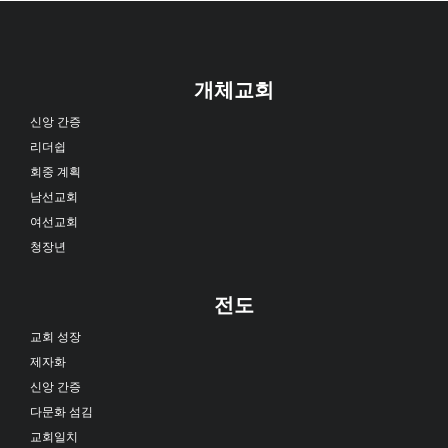
개체교회
신앙 간증
리더쉽
회중 계획
남선교회
여선교회
청장년
전도
교회 성장
제자화
신앙 간증
다문화 섬김
교회일치