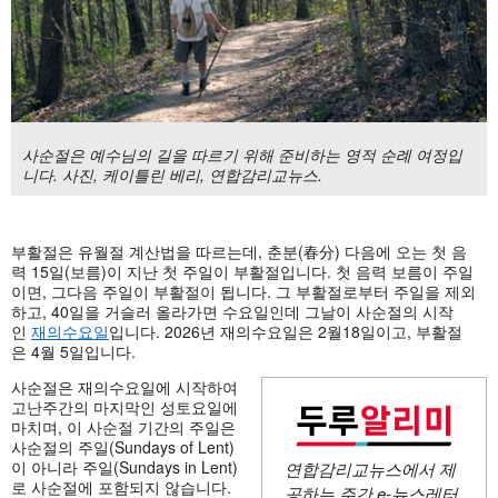
사순절은 예수님의 길을 따르기 위해 준비하는 영적 순례 여정입
니다. 사진, 케이틀린 베리, 연합감리교뉴스.
부활절은 유월절 계산법을 따르는데, 춘분(春分) 다음에 오는 첫 음
력 15일(보름)이 지난 첫 주일이 부활절입니다. 첫 음력 보름이 주일
이면, 그다음 주일이 부활절이 됩니다. 그 부활절로부터 주일을 제외
하고, 40일을 거슬러 올라가면 수요일인데 그날이 사순절의 시작
인
재의수요일
입니다. 2026년 재의수요일은 2월18일이고, 부활절
은 4월 5일입니다.
사순절은 재의수요일에 시작하여
고난주간의 마지막인 성토요일에
마치며, 이 사순절 기간의 주일은
사순절의 주일(Sundays of Lent)
이 아니라 주일(Sundays in Lent)
연합감리교뉴스에서 제
로 사순절에 포함되지 않습니다.
공하는 주간
e-뉴스레터