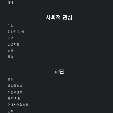
예배
사회적 관심
이민
인간의 성(性)
인권
인종차별
빈곤
폭력
교단
총회
총감독회의
사법위원회
총회 기관
연대사역협의회
연회