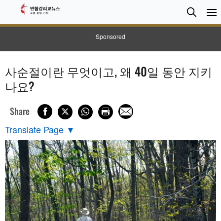
검
Searc
색
Sponsored
사순절이란 무엇이고, 왜 40일 동안 지키
나요?
Share
Translate Page
▼