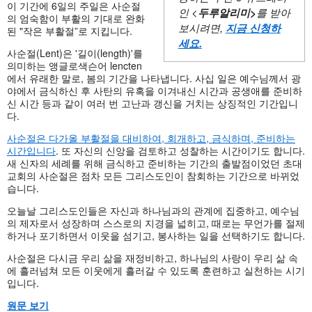
이 기간에 6일의 주일은 사순절
인 <
두루알리미
>
를 받아
의 엄숙함이 부활의 기대로 완화
보시려면,
지금 신청하
된 "작은 부활절”로 지킵니다.
세요
.
사순절(Lent)은 '길이(length)'를
의미하는 앵글로색슨어 lencten
에서 유래한 말로, 봄의 기간을 나타냅니다. 사십 일은 예수님께서 광
야에서 금식하신 후 사탄의 유혹을 이겨내신 시간과 공생애를 준비하
신 시간 등과 같이 여러 번 고난과 갱신을 거치는 상징적인 기간입니
다.
사순절은 다가올 부활절을 대비하여, 회개하고, 금식하며, 준비하는
시간입니다
. 또 자신의 신앙을 검토하고 성찰하는 시간이기도 합니다.
새 신자의 세례를 위해 금식하고 준비하는 기간의 출발점이었던 초대
교회의 사순절은 점차 모든 그리스도인이 참회하는 기간으로 바뀌었
습니다.
오늘날 그리스도인들은 자신과 하나님과의 관계에 집중하고, 예수님
의 제자로서 성장하며 스스로의 지경을 넓히고, 때로는 무언가를 절제
하거나 포기하면서 이웃을 섬기고, 봉사하는 일을 선택하기도 합니다.
사순절은 다시금 우리 삶을 재정비하고, 하나님의 사랑이 우리 삶 속
에 흘러넘쳐 모든 이웃에게 흘러갈 수 있도록 훈련하고 실천하는 시기
입니다.
원문 보기