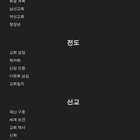
회중 계획
남선교회
여선교회
청장년
전도
교회 성장
제자화
신앙 간증
다문화 섬김
교회일치
선교
재난 구호
세계 보건
교회 역사
신학