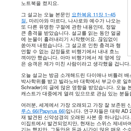
노트북을 켰지요.
그 설교는 오늘 본문인
요한복음 11장 1~45
절
, 마리아와 마르다, 나사로와 예수가 나오는
또 다른 유명한 구절에 관한 내용인데, 정말
큰 충격을 받았습니다. 설교를 읽는 동안 얼굴
에 눈물이 흘러내리기 시작했어요. 끊임없이
쏟아져 내렸습니다. 그 설교로 인한 충격과 형
언할 수 없는 감정들로 비행기에서 내내 흐느
껴야만 했습니다. 아마 비행기에서 제 옆에 앉
은 승객은 제가 미친 사람이라고 생각했을 겁니다.
오늘 설교는 방금 소개해드린 다이애나 버틀러 배
박사학위를 받고 빌라노바 대학에서 부교수로 일하게 
Schrader)의 글에 많은 영향을 받았습니다. 오
캐스트가 대중에게 열려 있으므로 관심 있는 분들
여러분, 세계에서 가장 오래되고 가장 잘 보존된
루스 66(Papyrus 66)
입니다. 연구자들은 대략 AD 
재 발견된 신약성경의 오래된 사본 중 하나입니다. 
이집트에서 발견되었지만, 현재는 스위스 제네바에
기는 했지만, 그동안은 돈과 시간이 많은 매우 소