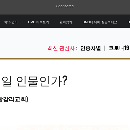
Sponsored
지역/언어
UMC 디렉토리
교회찾기
UMC에 대해 질문하세요
R
최신 관심사 :
인종차별
코로나19
일 인물인가?
연합감리교회)