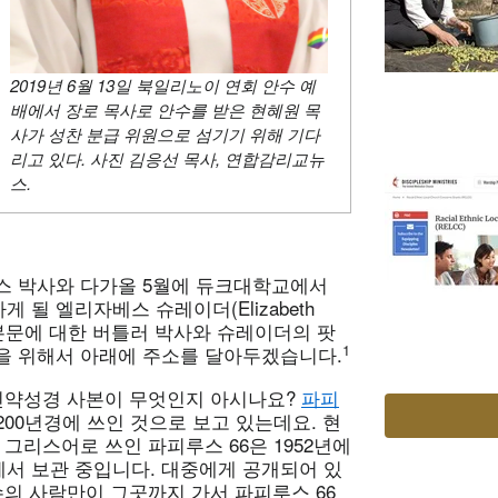
2019년 6월 13일 북일리노이 연회 안수 예
배에서 장로 목사로 안수를 받은 현혜원 목
사가 성찬 분급 위원으로 섬기기 위해 기다
리고 있다. 사진 김응선 목사, 연합감리교뉴
스.
스 박사와 다가올 5월에 듀크대학교에서
될 엘리자베스 슈레이더(Elizabeth
늘 본문에 대한 버틀러 박사와 슈레이더의 팟
1
을 위해서 아래에 주소를 달아두겠습니다.
 신약성경 사본이 무엇인지 아시나요?
파피
200년경에 쓰인 것으로 보고 있는데요. 현
그리스어로 쓰인 파피루스 66은 1952년에
서 보관 중입니다. 대중에게 공개되어 있
수의 사람만이 그곳까지 가서 파피루스 66