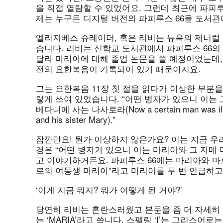
을 직접 열람할 수 있었어요. 그런데 최근에 파피
제는 누구든 디지털 버전의 파피루스 66을 도서관
엘리자베스 슈레이더, 혹은 리비는 뉴욕의 제너럴
습니다. 리비는 신학교 도서관에서 파피루스 66의
달라 마리아에 대해 졸업 논문을 쓸 예정이었는데,
전의 요한복음이 기록되어 있기 때문이지요.
그는 요한복음 11장 첫 절을 읽다가 이상한 부분을
렇게 쓰여 있었습니다. “어떤 병자가 있으니 이는
베다니에 사는 나사로라(Now a certain man was ill, Laz
and his sister Mary).”
잠깐만요! 뭔가 이상하지 않은가요? 이는 지금 우
경은 “어떤 병자가 있으니 이는 마리아와 그 자매
고 이야기하거든요. 파피루스 66에는 마리아와 마
로의 여동생 마리아”라고 마리아를 두 번 언급하고
‘이게 지금 뭐지? 뭐가 어떻게 된 거야?’
당연히 리비는 혼란스러웠고 본문을 좀 더 자세히
는 ‘MARIA’라고 씁니다. 스펠링 ‘I’는 그리스어로는