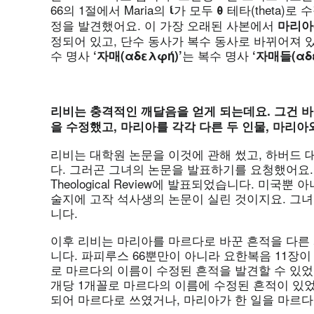
66의 1절에서 Maria의
가 모두
테타(theta)로
ί
θ
정을 발견했어요. 이 가장 오래된 사본에서
마리아
정되어 있고, 단수 동사가 복수 동사로 바뀌어져 
수 명사
는 복수 명사
‘자매
(αδελφ
ή
)’
‘자매들
(α
리비는 충격적인 깨달음을 얻게 되는데요
. 그건
을 수정했고, 마리아를 각각 다른 두 인물, 마리
리비는 대학원 논문을 이것에 관해 썼고, 하버드
다. 그러곤 그녀의 논문을 발표하기를 요청했어요. 그녀
Theological Review에 발표되었습니다. 미국
술지에 고작 석사생의 논문이 실린 것이지요. 그
니다.
이후 리비는 마리아를 마르다로 바꾼 흔적을 다른
니다. 파피루스 66뿐만이 아니라 요한복음 11장이 
로 마르다의 이름이 수정된 흔적을 발견할 수 있었
개당 1개꼴로 마르다의 이름에 수정된 흔적이 있
되어 마르다로 쓰였거나, 마리아가 한 일을 마르다