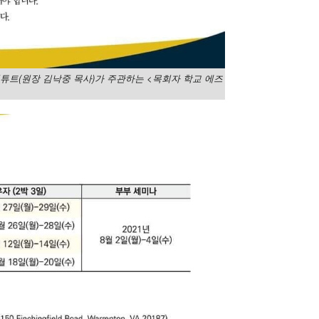
트(원장 김낙중 목사)가 주관하는 <목회자 학교 에즈