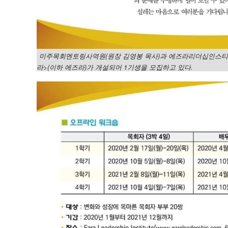
미주목회멘토링사역원(원장 김영봉 목사)과 에즈라리더십인스티튜
라>(이하 에즈라)가 개설되어 1기생을 모집하고 있다.