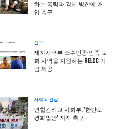
하는 폭력과 강제 병합에 개
입 촉구
선교
제자사역부 소수인종·민족 교
회 사역을 지원하는 RELCC 기
금 제공
사회적 관심
연합감리교 사회부, ‘한반도
평화법안’ 지지 촉구