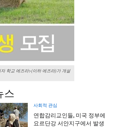
 학교 에즈라>(이하 에즈라)가 개설
뉴스
사회적 관심
연합감리교인들, 미국 정부에
요르단강 서안지구에서 발생