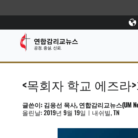
<목회자 학교 에즈라
글쓴이: 김응선 목사, 연합감리교뉴스(UM Ne
올린날: 2019년 9월 19일ㅣ내쉬빌, TN