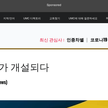
Sponsored
지역/언어
UMC 디렉토리
교회찾기
UMC에 대해 질문하세요
R
최신 관심사 :
인종차별
코로나19
>가 개설되다
ws)