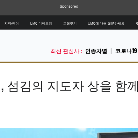
Sponsored
지역/언어
UMC 디렉토리
교회찾기
UMC에 대해 질문하세요
R
최신 관심사 :
인종차별
코로나19
, 섬김의 지도자 상을 함