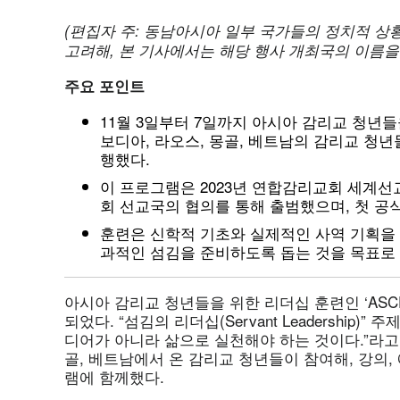
(
편집자
주
:
동남아시아
일부
국가들의
정치적
상
고려해
,
본
기사에서는
해당
행사
개최국의
이름을
주요
포인트
11월 3일부터 7일까지 아시아 감리교 청년들을 
보디아, 라오스, 몽골, 베트남의 감리교 청년
행했다.
이 프로그램은 2023년 연합감리교회 세계선교부(G
회 선교국의 협의를 통해 출범했으며, 첫 공식
훈련은 신학적 기초와 실제적인 사역 기획을 
과적인 섬김을 준비하도록 돕는 것을 목표로 
아시아 감리교 청년들을 위한 리더십 훈련인 ‘ASCEN
되었다. “섬김의 리더십(Servant Leadership
디어가 아니라 삶으로 실천해야 하는 것이다.”라고
골, 베트남에서 온 감리교 청년들이 참여해, 강의, 
램에 함께했다.