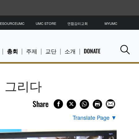
ESOURCEUMC
UMC STORE
연합감리교회
MYUMC
총회
주제
교단
소개
DONATE
Se
께 그리다
Share
Translate Page
▼