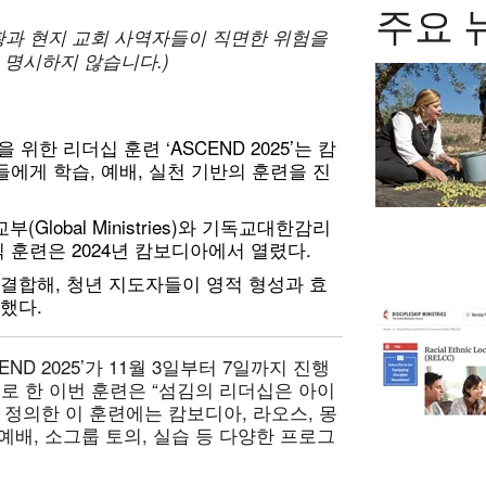
주요 
황과
현지
교회
사역자들이
직면한
위험을
명시하지
않습니다
.)
위한 리더십 훈련 ‘ASCEND 2025’는 캄
들에게 학습, 예배, 실천 기반의 훈련을 진
lobal Ministries)와 기독교대한감리
 훈련은 2024년 캄보디아에서 열렸다.
결합해, 청년 지도자들이 영적 형성과 효
했다.
D 2025’가 11월 3일부터 7일까지 진행
)” 주제로 한 이번 훈련은 “섬김의 리더십은 아이
 정의한 이 훈련에는 캄보디아, 라오스, 몽
예배, 소그룹 토의, 실습 등 다양한 프로그