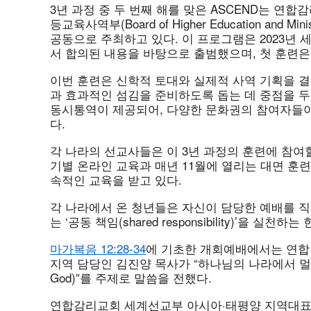
3년 과정 중 두 번째 해를 맞은 ASCEND는 연합감리교회
등교육사역부(Board of Higher Education an
공동으로 주최하고 있다. 이 프로그램은 2023년
서 합의된 내용을 바탕으로 출범했으며, 첫 훈련은 
이번 훈련은 신학적 토대와 실제적 사역 기획을 결
과 효과적인 섬김을 준비하도록 돕는 데 중점을 두
동시통역이 제공되어, 다양한 문화권의 참여자들이
다.
각 나라의 선교사들은 이 3년 과정의 훈련에 참여
기별 온라인 교육과 매년 11월에 열리는 대면 훈
속적인 교육을 받고 있다.
각 나라에서 온 청년들은 자신이 담당한 예배를 직
는 ‘공동 책임(shared responsibility)’을 
마가복음 12:28-34
에 기초한 개회예배에서는 연합
지역 담당인 김진양 목사가 “하나님의 나라에서 멀지 않다(No
God)”를 주제로 말씀을 전했다.
연합감리교회 세계선교부 아시아·태평양 지역대표인 폴