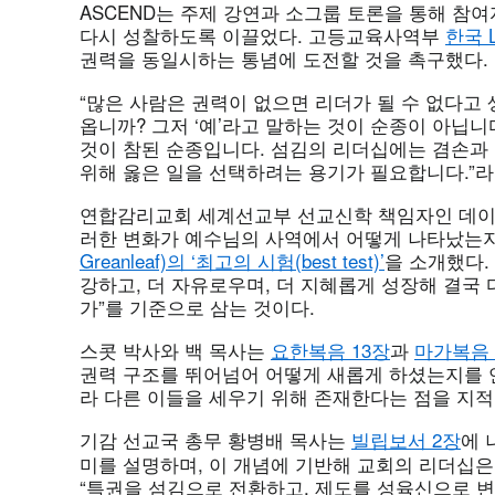
ASCEND는 주제 강연과 소그룹 토론을 통해 참
다시 성찰하도록 이끌었다. 고등교육사역부
한국 L
권력을 동일시하는 통념에 도전할 것을 촉구했다.
“많은 사람은 권력이 없으면 리더가 될 수 없다고
옵니까? 그저 ‘예’라고 말하는 것이 순종이 아닙니
것이 참된 순종입니다. 섬김의 리더십에는 겸손과
위해 옳은 일을 선택하려는 용기가 필요합니다.”라
연합감리교회 세계선교부 선교신학 책임자인 데이비드 W.
러한 변화가 예수님의 사역에서 어떻게 나타났는
Greanleaf)의 ‘최고의 시험(best test)’
을 소개했다.
강하고, 더 자유로우며, 더 지혜롭게 성장해 결국
가”를 기준으로 삼는 것이다.
스콧 박사와 백 목사는
요한복음 13장
과
마가복음 
권력 구조를 뛰어넘어 어떻게 새롭게 하셨는지를 
라 다른 이들을 세우기 위해 존재한다는 점을 지적
기감 선교국 총무 황병배 목사는
빌립보서 2장
에 
미를 설명하며, 이 개념에 기반해 교회의 리더십은
“특권을 섬김으로 전환하고, 제도를 성육신으로 