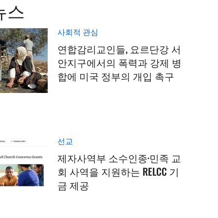
뉴스
사회적 관심
연합감리교인들, 요르단강 서
안지구에서의 폭력과 강제 병
합에 미국 정부의 개입 촉구
선교
제자사역부 소수인종·민족 교
회 사역을 지원하는 RELCC 기
금 제공