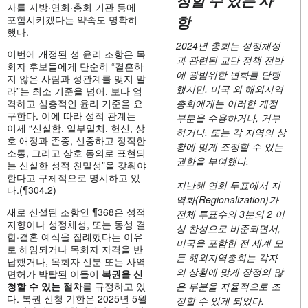
자를 지방·연회·총회 기관 등에
항
포함시키겠다는 약속도 명확히
했다.
2024년 총회는 성정체성
이번에 개정된 성 윤리 조항은 목
과 관련된 교단 정책 전반
회자 후보들에게 단순히 “결혼하
에 광범위한 변화를 단행
지 않은 사람과 성관계를 맺지 말
했지만, 미국 외 해외지역
라”는 최소 기준을 넘어, 보다 엄
격하고 심층적인 윤리 기준을 요
총회에게는 이러한 개정
구한다. 이에 따라 성적 관계는
부분을 수용하거나, 거부
이제 “신실함, 일부일처, 헌신, 상
하거나, 또는 각 지역의 상
호 애정과 존중, 신중하고 정직한
황에 맞게 조정할 수 있는
소통, 그리고 상호 동의로 표현되
권한을 부여했다.
는 신실한 성적 친밀성”을 갖춰야
한다고 구체적으로 명시하고 있
지난해 연회 투표에서 지
다.(¶304.2)
역화(Regionalization)가
새로 신설된 조항인 ¶368은 성적
전체 투표수의 3분의 2 이
지향이나 성정체성, 또는 동성 결
상 찬성으로 비준되면서,
합·결혼 예식을 집례했다는 이유
미국을 포함한 전 세계 모
로 해임되거나 목회자 자격을 반
든 해외지역총회는 각자
납했거나, 목회자 신분 또는 사역
의 상황에 맞게 장정의 많
면허가 박탈된 이들이
복권을
신
청할
수
있는
절차
를 규정하고 있
은 부분을 자율적으로 조
다. 복권 신청 기한은 2025년 5월
정할 수 있게 되었다.