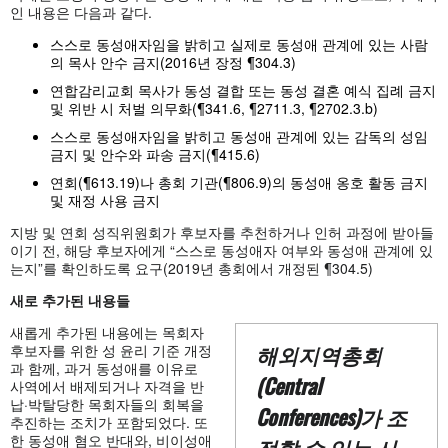
인 내용은 다음과 같다.
스스로 동성애자임을 밝히고 실제로 동성애 관계에 있는 사람
의 목사 안수 금지(2016년 장정 ¶304.3)
연합감리교회 목사가 동성 결합 또는 동성 결혼 예식 집례 금지
및 위반 시 처벌 의무화(¶341.6, ¶2711.3, ¶2702.3.b)
스스로 동성애자임을 밝히고 동성애 관계에 있는 감독의 성임
금지 및 안수와 파송 금지(¶415.6)
연회(¶613.19)나 총회 기관(¶806.9)의 동성애 옹호 활동 금지
및 재정 사용 금지
지방 및 연회 성직위원회가 후보자를 추천하거나 인허 과정에 받아들
이기 전, 해당 후보자에게 “스스로 동성애자 여부와 동성애 관계에 있
는지”를 확인하도록 요구(2019년 총회에서 개정된 ¶304.5)
새로
추가된
내용들
새롭게 추가된 내용에는 목회자
해외지역총회
후보자를 위한 성 윤리 기준 개정
과 함께, 과거 동성애를 이유로
(Central
사역에서 배제되거나 자격을 반
납·박탈당한 목회자들의 회복을
Conferences)가 조
추진하는 조치가 포함되었다. 또
한 동성애 혐오 반대와, 비이성애
정할 수 있는 사