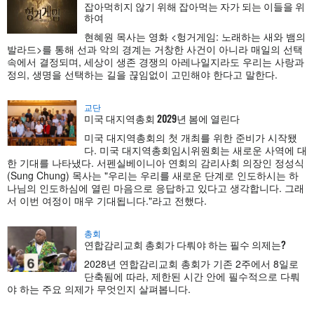
잡아먹히지 않기 위해 잡아먹는 자가 되는 이들을 위
하여
현혜원 목사는 영화 <헝거게임: 노래하는 새와 뱀의
발라드>를 통해 선과 악의 경계는 거창한 사건이 아니라 매일의 선택
속에서 결정되며, 세상이 생존 경쟁의 아레나일지라도 우리는 사랑과
정의, 생명을 선택하는 길을 끊임없이 고민해야 한다고 말한다.
교단
미국 대지역총회 2029년 봄에 열린다
미국 대지역총회의 첫 개최를 위한 준비가 시작됐
다. 미국 대지역총회임시위원회는 새로운 사역에 대
한 기대를 나타냈다. 서펜실베이니아 연회의 감리사회 의장인 정성식
(Sung Chung) 목사는 "우리는 우리를 새로운 단계로 인도하시는 하
나님의 인도하심에 열린 마음으로 응답하고 있다고 생각합니다. 그래
서 이번 여정이 매우 기대됩니다."라고 전했다.
총회
연합감리교회 총회가 다뤄야 하는 필수 의제는?
2028년 연합감리교회 총회가 기존 2주에서 8일로
단축됨에 따라, 제한된 시간 안에 필수적으로 다뤄
야 하는 주요 의제가 무엇인지 살펴봅니다.