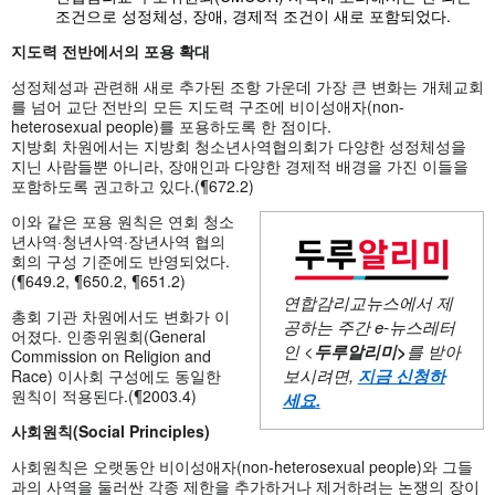
조건으로 성정체성, 장애, 경제적 조건이 새로 포함되었다.
지도력
전반에서의
포용
확대
성정체성과 관련해 새로 추가된 조항 가운데 가장 큰 변화는 개체교회
를 넘어 교단 전반의 모든 지도력 구조에 비이성애자(non-
heterosexual people)를 포용하도록 한 점이다.
지방회 차원에서는 지방회 청소년사역협의회가 다양한 성정체성을
지닌 사람들뿐 아니라, 장애인과 다양한 경제적 배경을 가진 이들을
포함하도록 권고하고 있다.(¶672.2)
이와 같은 포용 원칙은 연회 청소
년사역·청년사역·장년사역 협의
회의 구성 기준에도 반영되었다.
(¶649.2, ¶650.2, ¶651.2)
연합감리교뉴스에서 제
총회 기관 차원에서도 변화가 이
공하는 주간
e-뉴스레터
어졌다. 인종위원회(General
인 <
두루알리미
>
를 받아
Commission on Religion and
보시려면,
지금 신청하
Race) 이사회 구성에도 동일한
원칙이 적용된다.(¶2003.4)
세요
.
사회원칙(Social Principles)
사회원칙은 오랫동안 비이성애자(non-heterosexual people)와 그들
과의 사역을 둘러싼 각종 제한을 추가하거나 제거하려는 논쟁의 장이