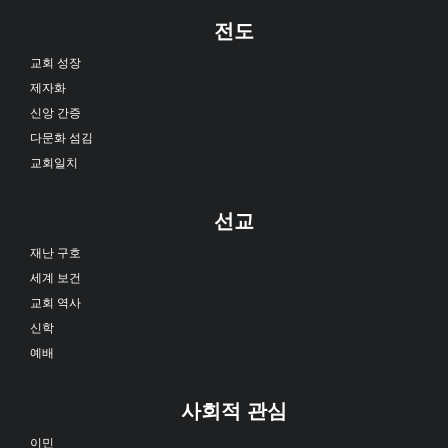
전도
교회 성장
제자화
신앙 간증
다문화 섬김
교회일치
선교
재난 구호
세계 보건
교회 역사
신학
예배
사회적 관심
이민