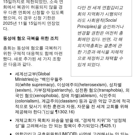
15일까지로 제한되었만, 소속 연
회에서 복권이 허용되지 않을 경
다만 전 세계 연합감리교
우 다른 연회에 신청할 수 있도록
회의 지역화가 시행되더
했으며, 이 경우 신청 기한은
라도 사회원칙(Social
2025년 11월 15일까지 연장었
Principles)을 승인하거나
다.
변경할 권한은 여전히 총
동성애
혐오
극복을
위한
조치
회에만 있다. 반면, 각 해
외지역총회는 결혼에 관
총회는 동성애 혐오를 극복하기
한 기준과 예식을 자체적
위한 구체적 대응책도 함께 마련
으로 제정하고 채택할 수
했다. 새로 추가된 세 가지 조항
은 다음과 같다.
있게 되었다.
세계선교부(Global
Ministries)는 “백인우월주
의(white supremacy), 이성애주의(heterosexism), 성차별
(sexism), 가부장제(patriarchy), 성전환 혐오(transphobia), 외
국인 혐오(xenophobia), 장애 차별(ableism), 식민주의
(colonialism), 계급주의(classism) 등과 같은 억압 구조에 적극
적으로 맞서기 위한 훈련과 자원, 자문을 전 세계 교회를 위해
제공해야 한다.”(신설 ¶1302.16)
개체교회가 목회자 파송을 받을 때, “경제적 지위”와 “성정체
성”을 고려해서는 안 되는 항목이 추가되었다.(¶425.1)
연합감리교 구호위원회(UMCOR) 사역에 고려해서는 안 되는