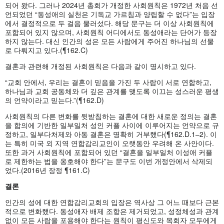
되어 왔다. 그러나 2024년 총회가 개정한 사회원칙은 1972년 처음 선
언되었던 “동성애의 실천은 기독교 가르침과 양립할 수 없다”는 입장
에서 결정적으로 두 걸음 물러섰다. 해당 문구는 더 이상 사회원칙에
포함되어 있지 않으며, 사회원칙 어디에서도 동성애라는 단어가 등장
하지 않는다. 대신 인간의 성은 모든 사람에게 주어진 하나님의 선물
로 다뤄지고 있다.(¶162.C)
결혼과 관련해 개정된 사회원칙은 다음과 같이 명시하고 있다.
“교회 안에서, 우리는 결혼이 믿음을 가진 두 사람이 서로 연합하고,
하나님과 교회 공동체와 더 깊은 관계를 맺도록 이끄는 성스러운 평생
의 언약이라고 믿는다.”(¶162.D)
사회원칙의 다른 변화를 뒷받침하는 결혼에 대한 새로운 정의는 결혼
을 합의에 기반한 일부일처 성인 커플 사이에 이루어지는 언약으로 규
정하고, 일부다처제와 아동 결혼은 명확히 거부했다(¶162.D.1–2). 이
는 특히 미국 외 지역 연합감리교인이 오랫동안 우려해 온 사안이다.
또한 과거 사회원칙에 포함되어 있던 “결혼을 일부일처 이성애 커플
로 제한하는 법을 옹호해야 한다”는 문구도 이번 개정안에서 삭제되
었다.(2016년 장정 ¶161.C)
결론
인간의 성에 대한 연합감리교회의 입장은 역사상 그 어느 때보다 근본
적으로 변화했다. 동성애자 배제 조항은 제거되었고, 성정체성과 관계
없이 모든 사람을 포용해야 한다는 원칙이 평신도와 목회자 모두에게