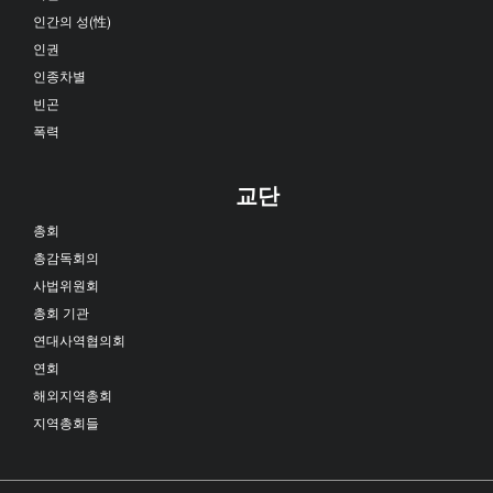
인간의 성(性)
인권
인종차별
빈곤
폭력
교단
총회
총감독회의
사법위원회
총회 기관
연대사역협의회
연회
해외지역총회
지역총회들