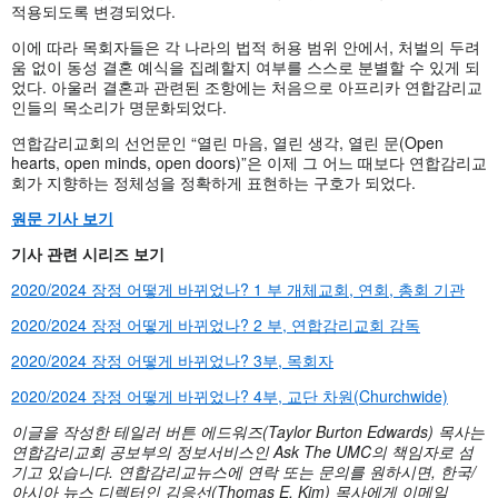
적용되도록 변경되었다.
이에 따라 목회자들은 각 나라의 법적 허용 범위 안에서, 처벌의 두려
움 없이 동성 결혼 예식을 집례할지 여부를 스스로 분별할 수 있게 되
었다. 아울러 결혼과 관련된 조항에는 처음으로 아프리카 연합감리교
인들의 목소리가 명문화되었다.
연합감리교회의 선언문인 “열린 마음, 열린 생각, 열린 문(Open
hearts, open minds, open doors)”은 이제 그 어느 때보다 연합감리교
회가 지향하는 정체성을 정확하게 표현하는 구호가 되었다.
원문 기사 보기
기사 관련 시리즈 보기
2020/2024 장정 어떻게 바뀌었나? 1 부 개체교회, 연회, 총회 기관
2020/2024 장정 어떻게 바뀌었나? 2 부, 연합감리교회 감독
2020/2024 장정 어떻게 바뀌었나? 3부, 목회자
2020/2024 장정 어떻게 바뀌었나? 4부, 교단 차원(Churchwide)
이글을 작성한 테일러 버튼 에드워즈
(Taylor Burton Edwards) 목사는
연합감리교회 공보부의 정보서비스인 Ask The UMC의 책임자로 섬
기고 있습니다.
연합감리교뉴스에 연락 또는 문의를 원하시면, 한국/
아시아 뉴스 디렉터인 김응선(Thomas E. Kim) 목사에게 이메일