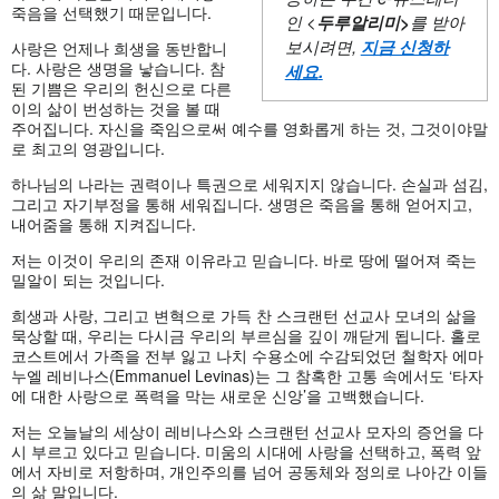
죽음을 선택했기 때문입니다.
인 <
두루알리미
>
를 받아
보시려면,
지금 신청하
사랑은 언제나 희생을 동반합니
다. 사랑은 생명을 낳습니다. 참
세요
.
된 기쁨은 우리의 헌신으로 다른
이의 삶이 번성하는 것을 볼 때
주어집니다. 자신을 죽임으로써 예수를 영화롭게 하는 것, 그것이야말
로 최고의 영광입니다.
하나님의 나라는 권력이나 특권으로 세워지지 않습니다. 손실과 섬김,
그리고 자기부정을 통해 세워집니다. 생명은 죽음을 통해 얻어지고,
내어줌을 통해 지켜집니다.
저는 이것이 우리의 존재 이유라고 믿습니다. 바로 땅에 떨어져 죽는
밀알이 되는 것입니다.
희생과 사랑, 그리고 변혁으로 가득 찬 스크랜턴 선교사 모녀의 삶을
묵상할 때, 우리는 다시금 우리의 부르심을 깊이 깨닫게 됩니다. 홀로
코스트에서 가족을 전부 잃고 나치 수용소에 수감되었던 철학자 에마
누엘 레비나스(Emmanuel Levinas)는 그 참혹한 고통 속에서도 ‘타자
에 대한 사랑으로 폭력을 막는 새로운 신앙’을 고백했습니다.
저는 오늘날의 세상이 레비나스와 스크랜턴 선교사 모자의 증언을 다
시 부르고 있다고 믿습니다. 미움의 시대에 사랑을 선택하고, 폭력 앞
에서 자비로 저항하며, 개인주의를 넘어 공동체와 정의로 나아간 이들
의 삶 말입니다.