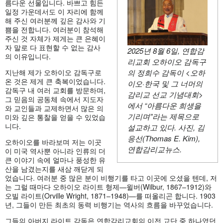
름다운 선물입니다. 바쁘고 힘든
일정 가운데서도 이 자리에 함께
해 주신 여러분께 깊은 감사와 기
쁨을 전합니다. 여러분이 참석해
주신 것 자체가 제게는 큰 은혜이
자 말로 다 표현할 수 없는 감사
2025년 8월 6일, 연합감
의 이유입니다.
리교회 오하이오 감독구
의 정희수 감독이 <오하
지난해 제가 오하이오 감독구로
온 것은 제게 큰 축복이었습니다.
이오·한국 및 그 너머의
감독구 내 여러 교회를 방문하며,
감리교 선교 기념대회>
그 믿음의 공동체 속에서 지도자
에서 “아름다운 희생을
와 교인들과 교제하면서 많은 의
기리며”라는 제목으로
미와 깊은 통찰을 얻을 수 있었습
니다.
설교하고 있다. 사진, 김
응선(Thomas E. Kim),
오하이오를 바라보며 저는 이곳
연합감리교뉴스.
이 미국 역사뿐 아니라 인류의 더
큰 이야기 속에 얼마나 풍성한 유
산을 남겼는지를 새삼 깨닫게 되
었습니다. 여러분 중 많은 분이 비행기를 타고 이곳에 오셨을 텐데, 저
는 그럴 때마다 오하이오 라이트 형제—윌버(Wilbur, 1867–1912)와
오빌 라이트(Orville Wright, 1871–1948)—를 떠올리곤 합니다. 1903
년, 그들이 만든 최초의 동력 비행기는 역사의 흐름을 바꾸었습니다.
그들의 아버지 라이트 감독은 연합감리교회의 이전 교단 중 하나였던