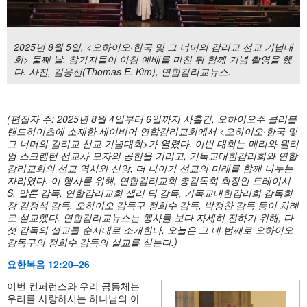
2025년 8월 5일, <오하이오·한국 및 그 너머의 감리교 선교 기념대
회> 둘째 날, 참가자들이 아침 예배를 마친 뒤 함께 기념 촬영을 했
다. 사진, 김응선(Thomas E. Kim), 연합감리교뉴스.
(편집자 주: 2025년 8월 4일부터 6일까지 사흘간, 오하이오주 클리블
랜드하이츠에 소재한 세이비어 연합감리교회에서 <오하이오·한국 및
그 너머의 감리교 선교 기념대회>가 열렸다. 이번 대회는 메리와 윌리
엄 스크랜턴 선교사 모자의 공헌을 기리고, 기독교대한감리회와 연합
감리교회의 선교 역사와 신앙, 더 나아가 선교의 미래를 함께 나누는
자리였다. 이 행사를 위해, 연합감리교회 총감독회 회장인 트레이시
S. 말론 감독, 연합감리교회 샐리 딕 감독, 기독교대한감리회 감독회
장 김정석 감독, 오하이오 감독구 정희수 감독, 박정찬 감독 등이 차례
로 설교했다. 연합감리교뉴스는 행사를 보다 자세히 전하기 위해, 다
섯 감독의 설교를 순서대로 소개한다. 오늘은 그 네 번째로 오하이오
감독구의 정희수 감독의 설교를 싣는다.)
요한복음
12:20–26
이번 컨퍼런스와 우리 공동체는
우리를 사랑하시는 하나님의 아