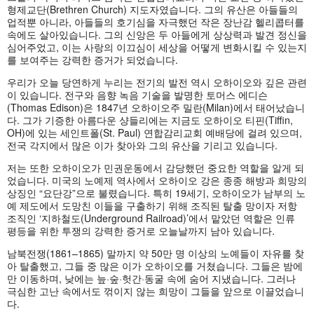
형제교단(Brethren Church) 지도자였습니다. 그의 유산은 아들들의
업적뿐 아니라, 아들들의 호기심을 자극했던 작은 장난감 헬리콥터를
속에도 살아있습니다. 그의 신앙은 두 아들에게 상상력과 발견 정신을
심어주었고, 이는 사랑의 이끄심이 세상을 어떻게 변화시킬 수 있는지
를 보여주는 강력한 증거가 되었습니다.
우리가 오늘 당연하게 누리는 전기의 발전 역시 오하이오와 깊은 관련
이 있습니다. 전구와 음향 녹음 기술을 발명한 토머스 에디슨
(Thomas Edison)은 1847년 오하이오주 밀란(Milan)에서 태어났습니
다. 그가 기증한 아름다운 샹들리에는 지금도 오하이오 티핀(Tiffin,
OH)에 있는 세인트폴(St. Paul) 연합감리교회 예배당에 걸려 있으며,
전국 각지에서 많은 이가 찾아와 그의 유산을 기리고 있습니다.
저는 또한 오하이오가 민권운동에서 감당했던 중요한 역할을 알게 되
었습니다. 미국의 노예제 역사에서 오하이오 강은 종종 해방과 희망의
상징인 “요단강”으로 불렸습니다. 특히 19세기, 오하이오가 남부의 노
예 제도에서 도망친 이들을 구출하기 위해 조직된 탈출 망이자 저항
조직인 ‘지하철도(Underground Railroad)’에서 맡았던 역할은 인류
평등을 위한 투쟁의 강력한 증거로 오늘날까지 남아 있습니다.
남북전쟁(1861–1865) 말까지 약 50만 명 이상의 노예들이 자유를 찾
아 탈출했고, 그들 중 많은 이가 오하이오를 거쳤습니다. 그들은 밤에
만 이동하며, 낮에는 늪·숲·헛간·동굴 속에 숨어 지냈습니다. 그러나
극심한 고난 속에서도 꺾이지 않는 희망이 그들을 앞으로 이끌었습니
다.