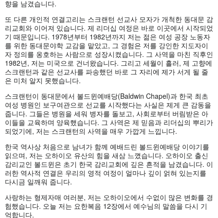
향을 남겼습니다.
또 다른 개인적 연결고리는 스크랜턴 선교사 모자가 개척한 동대문 감
리교회와 이어져 있습니다. 제 리더십 여정은 바로 이곳에서 시작되었
기 때문입니다. 1978년부터 1982년까지 저는 젊은 여성 공장 노동자
를 위한 동대문야학 교감을 맡았고, 그 경험은 저를 강인한 지도자이
자 정의를 옹호하는 사람으로 성장시켰습니다. 그 사역을 마친 직후인
1982년, 저는 미국으로 건너왔습니다. 그리고 세월이 흘러, 제 고향에
스크랜턴과 같은 선교사를 파송했던 바로 그 자리에 제가 서게 될 줄
은 미처 알지 못했습니다.
스크랜턴이 동대문에서 볼드윈예배당(Baldwin Chapel)과 한국 최초
여성 병원인 보구여관으로 선교를 시작했다는 사실은 제게 큰 감동을
줍니다. 그들은 병원을 세워 병자를 돌보고, 사회로부터 버림받은 아
이들을 교육하며 양육했습니다. 그 사역은 제 믿음과 리더십의 뿌리가
되었기에, 저는 스크랜턴의 사역을 매우 가깝게 느낍니다.
한국 역사상 처음으로 남녀가 함께 예배드린 볼드윈예배당 이야기를
읽으며, 저는 오하이오 유산의 힘을 새삼 느꼈습니다. 오하이오 출신
감리교인 볼드윈은 초기 한국 감리교회에 깊은 흔적을 남겼습니다. 이
러한 역사적 연결은 우리의 영적 여정이 얼마나 깊이 얽혀 있는지를
다시금 일깨워 줍니다.
사랑하는 형제자매 여러분, 저는 오하이오에서 수없이 많은 변화를 경
험했습니다. 오늘 저는 요한복음 12장에서 예수님의 말씀을 다시 기
억합니다.