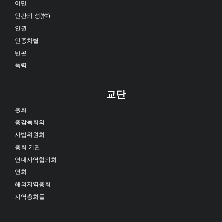
이민
인간의 성(性)
인권
인종차별
빈곤
폭력
교단
총회
총감독회의
사법위원회
총회 기관
연대사역협의회
연회
해외지역총회
지역총회들