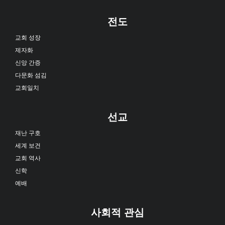
전도
교회 성장
제자화
신앙 간증
다문화 섬김
교회일치
선교
재난 구호
세계 보건
교회 역사
신학
예배
사회적 관심