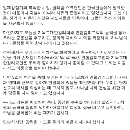
일제강점기의 혹독한 시절, 윌리엄 스크랜턴은 한국인들에게 필요한
것이 미움이나 차별이 아니라 자유와 존엄이라고 믿었습니다. 그는 이
준, 전덕기, 이동영과 같은 지도자들을 양육하며, 그들의 정신과 영혼
을 자유롭게 했습니다.
마찬가지로 오늘날 기독교대한감리회와 연합감리교회의 동역을 통해
우리는 공동선을 추구하고, 정의와 자비의 사역을 확장하며, 하나님의
나라 완성을 위해 함께 나아가고 있습니다.
성령께서는 우리에게 정체성을 회복하라고 촉구하십니다. 우리는 타
인을 위해 존재합니다(
We exist for others)
. 연합감리교인과 기독교대
한감리교인은 우리가 좋아하지 않거나 좋아할 수 없다고 느끼는 이들
까지도 이웃으로 보아야 합니다.
이번 3일의 여정을 통해 우리는 한국감리교회와 연합감리교회가 사랑
과 연대의 끈으로 강하게 연결되어 있음을 확인했습니다. 우리는 단지
선교의 역사를 회상하는 데 그치지 않고, 하나님 나라 건설을 위한 미
래 담론을 다시 열어가고 있습니다.
우리도 겸손한 씨앗처럼 죽어, 풍성한 수확을 하나님께 맡깁시다. 성
령의 능력을 힘입어 날마다 아름다운 희생의 삶을 배우고 실천하며,
주님을 영화롭게 하는 제자가 됩시다.
단순하지만, 강력한 기도를 우리의 마음에 새기며 삽시다.