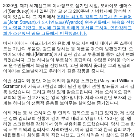
2020년, 제가 세계선교부 이사장으로 섬기던 시절, 오하이오 샌더스
키(Sandusky)에서 열린 감리교 선교 200주년 기념행사에 참석한 기
억이 있습니다. 그 자리에서
우리는 최초의 감리교 선교사 존 스튜어
트(John Stewart)가 와이언도트(Wyandot) 원주민들에게 복음을 전했
던 사역을 기렸고, 동시에 그들과 화해와 용서를 구하며, 연합감리교
회가 소유했던 땅을 그들에게 반환했습니다.
버지니아에서 아프리카계와 유럽계 부모 사이에서 태어난 존 스튜어
트는 가난과 우울증, 강도를 당하는 등 아픔을 겪으며 방황했지만, 오
하이오 마리에타(Marietta)에서 열린 감리교 부흥회를 통해 삶이 변화
되었습니다. 그는 하나님의 부르심에 응답하여, 수많은 어려움 속에서
도 원주민들에게 복음을 전했으며, 고난 속에서 꽃피운 그의 믿음의
이야기는 오늘날까지도 우리에게 깊은 감동을 줍니다.
이번 선교대회 동안, 저는 메리와 윌리엄 스크랜턴(Mary and William
Scranton)이 기독교대한감리회에 남긴 영향에 관한 발표들에 크게 감
동 받았습니다. 그리고 확신 있게 말씀드립니다. 저는 오하이오 감리
교회의 한국 선교가 맺은 영적 열매입니다. 저와 스크랜턴 모자의 관
계는 하나님의 선행적 은총을 보여주는 살아있는 증거입니다.
이제 저는 동∙서 오하이오 두 연회의 감독으로 섬기고 있지만, 제 신앙
은 강화 감리교회 전통에 깊이 뿌리 내리고 있습니다. 1907년 봄, 윌
리엄 스크랜턴은 강화에서 영적 부흥회를 인도했습니다. 당시 그는 한
국 서부 지역의 감리사로 사역하면서, 미국 감리교와 한국 감리교가
대립했을 때 화해를 위해 직접 나섰고, 그의 사역은 제 삶에도 깊은 영