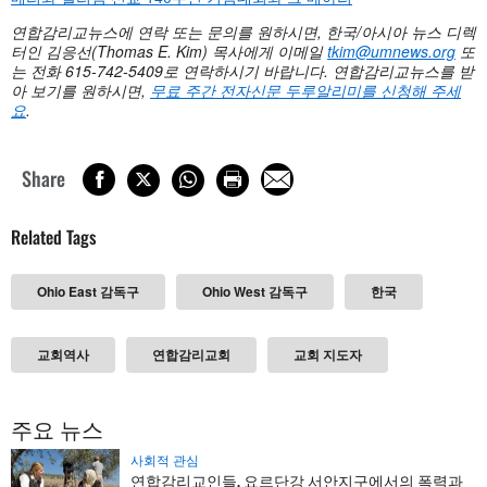
연합감리교뉴스에 연락 또는 문의를 원하시면
, 한국/아시아 뉴스 디렉
터인 김응선(Thomas E. Kim) 목사에게 이메일
tkim@umnews.org
또
는 전화 615-742-5409로 연락하시기 바랍니다. 연합감리교뉴스를 받
아 보기를 원하시면,
무료 주간 전자신문 두루알리미를 신청해 주세
요
.
Share
Related Tags
Ohio East 감독구
Ohio West 감독구
한국
교회역사
연합감리교회
교회 지도자
주요 뉴스
사회적 관심
연합감리교인들, 요르단강 서안지구에서의 폭력과