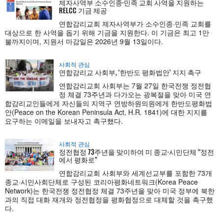
제자사역부 소수인종·민족 교회 사역을 지원하는
RELCC 기금 제공
연합감리교회 제자사역부가 소수인종·민족 교회를
대상으로 한 사역을 돕기 위해 기금을 지원한다. 이 기금은 최고 1만
불까지이며, 지원서 마감일은 2026년 9월 13일이다.
사회적 관심
연합감리교 사회부, ‘한반도 평화법안’ 지지 촉구
연합감리교회 사회부는 7월 27일 한국전쟁 정전협
정 체결 73주년과 다가오는 광복절을 맞아 미국 연
합감리교인들에게 자신들의 지역구 연방하원의원에게 한반도평화법
안(Peace on the Korean Peninsula Act, H.R. 1841)에 대한 지지를
요구하는 이메일을 보내자고 촉구했다.
사회적 관심
정전협정 73주년을 맞이하여 미 종교·시민단체 “정전
에서 평화로”
연합감리교회 사회부와 세계선교부를 포함한 73개
종교·시민사회단체로 구성된 코리아평화네트워크(Korea Peace
Network)는 한국전쟁 정전협정 체결 73주년을 맞아 미국 정부에 북한
과의 직접 대화 재개와 정전협정을 평화협정으로 대체할 것을 촉구했
다.