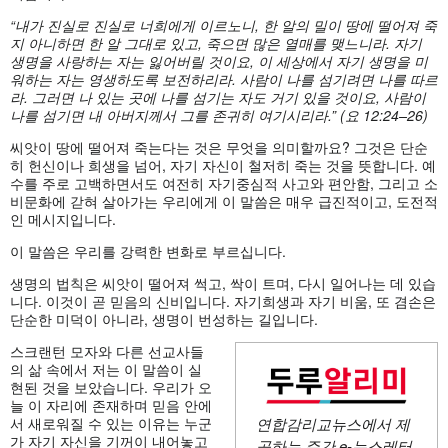
“내가 진실로 진실로 너희에게 이르노니, 한 알의 밀이 땅에 떨어져 죽
지 아니하면 한 알 그대로 있고, 죽으면 많은 열매를 맺느니라. 자기
생명을 사랑하는 자는 잃어버릴 것이요, 이 세상에서 자기 생명을 미
워하는 자는 영생하도록 보전하리라. 사람이 나를 섬기려면 나를 따르
라. 그러면 나 있는 곳에 나를 섬기는 자도 거기 있을 것이요, 사람이
나를 섬기면 내 아버지께서 그를 존귀히 여기시리라.” (요 12:24–26)
씨앗이 땅에 떨어져 죽는다는 것은 무엇을 의미할까요? 그것은 단순
히 헌신이나 희생을 넘어, 자기 자신이 철저히 죽는 것을 뜻합니다. 예
수를 주로 고백하면서도 여전히 자기중심적 사고와 편안함, 그리고 소
비문화에 갇혀 살아가는 우리에게 이 말씀은 매우 급진적이고, 도전적
인 메시지입니다.
이 말씀은 우리를 강력한 변화로 부르십니다.
생명의 법칙은 씨앗이 떨어져 썩고, 싹이 트며, 다시 일어나는 데 있습
니다. 이것이 곧 믿음의 신비입니다. 자기희생과 자기 비움, 또 겸손은
단순한 미덕이 아니라, 생명이 번성하는 길입니다.
스크랜턴 모자와 다른 선교사들
의 삶 속에서 저는 이 말씀이 실
현된 것을 보았습니다. 우리가 오
늘 이 자리에 존재하며 믿음 안에
서 새로워질 수 있는 이유는 누군
연합감리교뉴스에서 제
가 자기 자신을 기꺼이 내어놓고
공하는 주간
e-뉴스레터