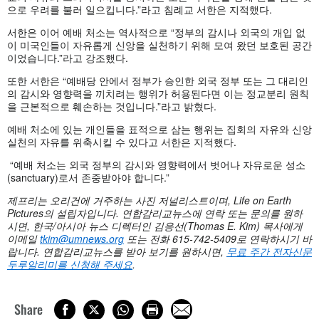
으로 우려를 불러 일으킵니다.”라고 침례교 서한은 지적했다.
서한은 이어 예배 처소는 역사적으로 “정부의 감시나 외국의 개입 없
이 미국인들이 자유롭게 신앙을 실천하기 위해 모여 왔던 보호된 공간
이었습니다.”라고 강조했다.
또한 서한은 “예배당 안에서 정부가 승인한 외국 정부 또는 그 대리인
의 감시와 영향력을 끼치려는 행위가 허용된다면 이는 정교분리 원칙
을 근본적으로 훼손하는 것입니다.”라고 밝혔다.
예배 처소에 있는 개인들을 표적으로 삼는 행위는 집회의 자유와 신앙
실천의 자유를 위축시킬 수 있다고 서한은 지적했다.
“예배 처소는 외국 정부의 감시와 영향력에서 벗어나 자유로운 성소
(sanctuary)로서 존중받아야 합니다.”
제프리는 오리건에 거주하는 사진 저널리스트이며
, Life on Earth
Pictures의 설립자입니다. 연합감리교뉴스에 연락 또는 문의를 원하
시면, 한국/아시아 뉴스 디렉터인 김응선(Thomas E. Kim) 목사에게
이메일
tkim@umnews.org
또는 전화 615-742-5409로 연락하시기 바
랍니다. 연합감리교뉴스를 받아 보기를 원하시면,
무료 주간 전자신문
두루알리미를 신청해 주세요
.
Share