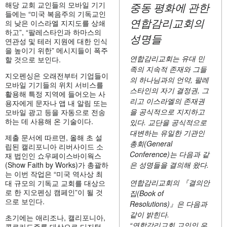
중동 평화에 관한
해당 교회 교인들의 모바일 기기
들에는 “미국 복음주의 기독교인
연합감리교회의
의 낮은 이스라엘 지지도를 상쇄
하고”, “팔레스타인과 하마스의
성명들
연관성 및 테러 지원에 대한 인식
을 높이기 위한” 메시지들이 폭주
연합감리교회는 유대 민
할 것으로 보인다.
족의 지속적 존재와 그들
지오펜싱은 오래전부터 기업들이
의 하나님과의 언약, 팔레
모바일 기기들의 위치 서비스를
스타인의 자기 결정권, 그
활용해 특정 지역에 들어오는 사
리고 이스라엘의 존재권
용자에게 문자나 앱 내 알림 또는
을 공식적으로 지지하고
모바일 광고 등을 자동으로 전송
하는 데 사용해 온 기술이다.
있다. 교단을 공식적으로
대변하는 유일한 기관인
제출 문서에 따르면, 올해 초 설
총회(General
립된 캘리포니아 리버사이드 소
Conference)는 다음과 같
재 법인인 쇼우페이스바이웍스
(Show Faith by Works)가 총괄하
은 성명들을 결의해 왔다.
는 이번 작업은 “미국 역사상 최
연합감리교회의 『결의안
대 규모의 기독교 교회를 대상으
로 한 지오펜싱 캠페인”이 될 것
집(Book of
으로 보인다.
Resolutions)』은 다음과
같이 밝힌다.
초기에는 애리조나, 캘리포니아,
“연합감리교회 교인인 우
콜로라도주를 대상으로 디지털