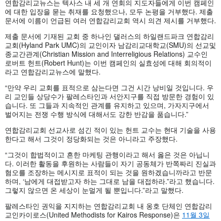
연합감리교뉴스는 텍사스 내 세 개 연회의 지도자들에게 이번 캠페인
에 대한 입장을 묻는 취재를 요청했으나, 모두 논평을 거부했다. 제출
문서에 이름이 언급된 여러 연합감리교회 역시 의견 제시를 거부했다.
제출 문서에 기재된 교회 중 하나인 댈러스의 하일랜드파크 연합감리
교회(Hyland Park UMC)의 교인이자 남감리교대학교(SMU)의 선교및
종교간관계(Christian Mission and Interreligious Relations) 교수인
로버트 헌트(Robert Hunt)는 이번 캠페인의 실효성에 대해 회의적이
라고 연합감리교뉴스에 말했다.
“만약 우리 교회를 표적으로 삼는다면 그건 시간 낭비일 것입니다. 우
리 교인들 상당수가 팔레스타인과 서안지구를 직접 방문한 경험이 있
습니다. 또 그들과 지속적인 관계를 유지하고 있으며, 가자지구에서
벌어지는 전쟁 수행 방식에 대해서도 강한 반감을 품습니다.”
연합감리교회 선교사로 섬긴 적이 있는 헌트 교수는 현대 기술을 사용
한다고 해서 그것이 정당화되는 것은 아니라고 주장했다.
“그것이 합법적이고 흔한 마케팅 관행이라고 해서 옳은 것은 아닙니
다. 이러한 활동을 후원하는 사람들이 자기 공동체가 반쪽짜리 진실과
혐오를 조장하는 메시지로 표적이 되는 것을 원하겠습니까라고 반문
하며, ‘남에게 대접받고자 하는 그대로 남을 대접하라.”라고 했습니다.
그렇지 않으면 온 세상이 눈멀게 될 뿐입니다.”라고 말했다.
팔레스타인 권익을 지지하는 연합감리교회 내 옹호 단체인 연합감리
교인카이로스(United Methodists for Kairos Response)은
11월 3일