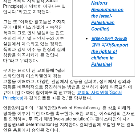
하는 우리의 사회원칙(Social
Nations
Principles)에 명백히 어긋나는 일
Resolutions on
입니다.”라고도 지적했다.
the Israel-
그는 또 “이러한 광고들은 가자지
Palestinian
구에 대한 이스라엘의 지속적인
Conflict)
폭격과 그로 인해 발생하는 인도
주의적 위기 및 서안지구와 예루
팔레스타인
아동의
살렘에서 계속되고 있는 정착민
권리
지지(Support
폭력과 강제 이주 등 현장의 실제
the rights of
상황을 왜곡시키게 될 것입니
children in
다.”라고 우려했다.
Palestine)
무어는 표적이 된 교회들에 “팔레
스타인인과 이스라엘인이 겪는
고통을 이해하고, 다양한 관점에서 갈등을 살피며, 성지에서 정의와
평화를 비폭력적으로 증진하려는 방법을 모색하기 위해 타종교와 에
큐메니컬 대화에 참여하도록 권고하는
교회의 사회원칙(Social
Principles)
과 결의안들을 따를 것.”을 당부했다.
연합감리교회의 『결의안집(Book of Resolutions)』은 상호 이해와
평화를 이루기 위한 대화를 촉구한다. 또한 교회는 이스라엘의 존재권
을 인정하며, 두 국가 해법(two-state solution)과 팔레스타인의 자기
결정권(self-determination)을 지지한다. 결의안집에 포함된 모든 결의
안은 총회에서 승인된 것이다.