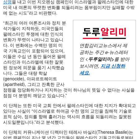
성명
을 내고 이번 지오펜싱 캠페인이 이스라엘과 팔레스타인에 대한
미국 내 여론의 뚜렷한 변화를 되돌리려는 몸부림이지만 실패할 수밖
에 없는 시도”라고 비판했다.
“최근의 여러 여론조사와 정치 분
석가들이 지적하듯, 미국인들의
팔레스타인 투쟁에 대한 인식의
변화가 뚜렷이 나타나고 있습니
다. 이 변화에는 수백만 명의 미
연합감리교뉴스에서 제
국 기독교인이 포함되어 있으며,
공하는 주간
e-뉴스레터
이들은 수십 년 동안 들어온 팔레
인 <
두루알리미
>
를 받아
스타인과 이스라엘에 대한 잘못
보시려면,
지금 신청하
된 정보에 의문을 품기 시작했습
세요
.
니다. 그들은 대량 학살
(genocide), 아파르트헤이트
(apartheid), 그리고 잔혹한 군사
점령을 정당화하거나 지지하는 것이 하나님의 뜻일 수 없다는 사실을
점점 더 분명히 깨닫고 있습니다.”
이 단체는 또한 미국 교회 안에서 팔레스타인에 대한 지지가 확대되고
있다는 사실이 “이스라엘로 하여금 수천 명의 교인을 침해적 기술로
표적 삼아, 정의를 향해 흘러가는 역사의 흐름을 되돌리려는 잘못된
시도일뿐입니다.”라고 분석했다.
이 단체의 커뮤니케이션 디렉터인 테레사 바실리(Theresa Basile)는
이번 캠페인이 지난 몇 년간 교인들이 팔레스타인 기독교인들로부터