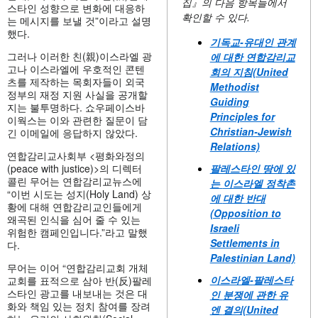
집』의 다음 항목들에서
스타인 성향으로 변화에 대응하
확인할 수 있다.
는 메시지를 보낼 것”이라고 설명
했다.
기독교-
유대인
관계
그러나 이러한 친(親)이스라엘 광
에
대한
연합감리교
고나 이스라엘에 우호적인 콘텐
회의
지침(United
츠를 제작하는 목회자들이 외국
Methodist
정부의 재정 지원 사실을 공개할
Guiding
지는 불투명하다. 쇼우페이스바
Principles for
이웍스는 이와 관련한 질문이 담
Christian-Jewish
긴 이메일에 응답하지 않았다.
Relations)
연합감리교사회부 <평화와정의
(peace with justice)>의 디렉터
팔레스타인
땅에
있
콜린 무어는 연합감리교뉴스에
는
이스라엘
정착촌
“이번 시도는 성지(Holy Land) 상
에
대한
반대
황에 대해 연합감리교인들에게
(Opposition to
왜곡된 인식을 심어 줄 수 있는
Israeli
위험한 캠페인입니다.”라고 말했
Settlements in
다.
Palestinian Land)
무어는 이어 “연합감리교회 개체
이스라엘-
팔레스타
교회를 표적으로 삼아 반(反)팔레
스타인 광고를 내보내는 것은 대
인
분쟁에
관한
유
화와 책임 있는 정치 참여를 장려
엔
결의(United