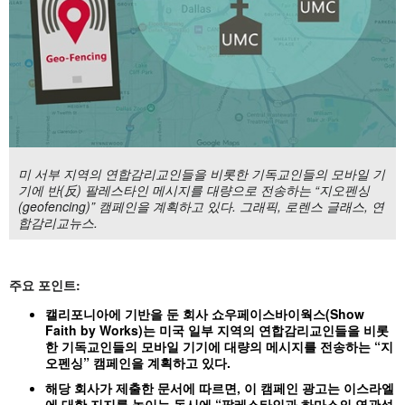
미 서부 지역의 연합감리교인들을 비롯한 기독교인들의 모바일 기
기에 반(反) 팔레스타인 메시지를 대량으로 전송하는 “지오펜싱
(geofencing)” 캠페인을 계획하고 있다. 그래픽, 로렌스 글래스, 연
합감리교뉴스.
주요
포인트:
캘리포니아에
기반을
둔
회사
쇼우페이스바이웍스(Show
Faith by Works)
는
미국
일부
지역의
연합감리교인들을
비롯
한
기독교인들의
모바일
기기에
대량의
메시지를
전송하는 “
지
오펜싱”
캠페인을
계획하고
있다.
해당
회사가
제출한
문서에
따르면,
이
캠페인
광고는
이스라엘
에
대한
지지를
높이는
동시에 “
팔레스타인과
하마스의
연관성