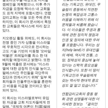
캠페인을 계획했으나, 이후 추가
리는 기독교인, 유대인, 무
자금을 요청해 텍사스 내 교회들
슬림이 중동에서 직면한
도 표적 지역에 포함시켰다. 연합
논쟁의 복잡성과 고통스
감리교회는 이들 모든 주에 존재
러움을 이해하기 위해 이
하지만, 이 회사가 문서에서 특정
문제들과 씨름해 왔습니
한 교회들은 텍사스에 자리 잡고
다. 이 이슈들은 주권과 통
있다.
제에 관한 정치적 쟁점과
지오펜싱 활동 외에도, 이 회사는
인권 및 정의에 대한 우려
전쟁 중인 가자 상황을 이스라엘
를 포함합니다. 우리는 성
에 우호적인 시각으로 전시하는
지(holy land)가 유대인들
고도 기술 기반의 이동형 ‘모바일
의 예배, 역사적 전통, 소
박물관’ 트레일러를 최소 한 대
배치할 예정이라고 밝혔다. 또한
망, 정체성의 중심에 놓여
9월에 제출된 문서에는 “이스라
있다는 신학적 중요성을
엘에 대한 긍정적 인식을 높이고,
인식합니다. 또한 이 땅이
팔레스타인 주민들을 극단주의
기독교인과 무슬림에게
집단과 연계시키기 위해” 일부 목
갖는 역사적·현대적 중요
회자들과 인플루언서들을 훈련하
성도 잘 알고 있습니다.”
고 비용을 지급할 것이라고 명시
되어 있다.
연합감리교회의 중동 평
이 회사는 이스라엘로부터 유입
화 관련 성명들에 대한 더
된 자금을 교회 지도자들에게 전
자세한 정보는 『결의안
달해, “국제적 여론이 친(親)팔레