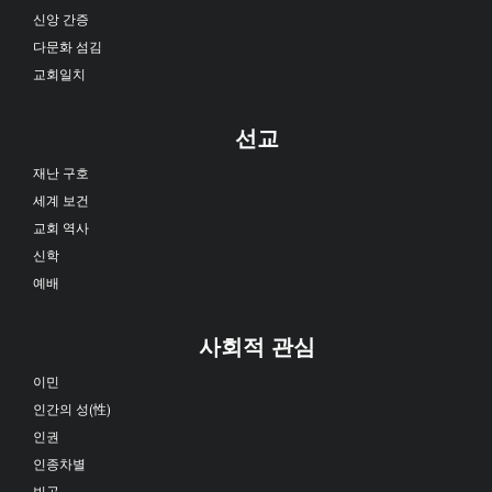
신앙 간증
다문화 섬김
교회일치
선교
재난 구호
세계 보건
교회 역사
신학
예배
사회적 관심
이민
인간의 성(性)
인권
인종차별
빈곤