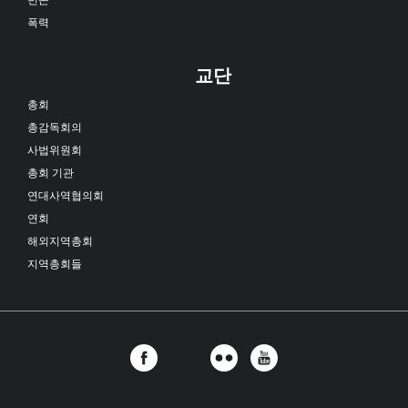
폭력
교단
총회
총감독회의
사법위원회
총회 기관
연대사역협의회
연회
해외지역총회
지역총회들