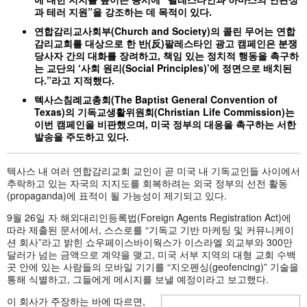
과
테러
지원”
을
강조하는
데
목적이
있다.
연합감리교사회부(Church and Society)
의
콜린
무어는
연합
감리교회를
대상으로
한
반(
反)
팔레스타인
광고
캠페인은
분쟁
당사자
간의
대화를
장려하고,
책임
있는
정치적
행동을
촉구하
는
교단의 ‘
사회
원리(Social Principles)’
에
정면으로
배치된
다.”
라고
지적했다.
텍사스침례교총회(The Baptist General Convention of
Texas)
의
기독교생활위원회(Christian Life Commission)
는
이번
캠페인을
비판했으며,
미국
정부의
대응을
촉구하는
서한
발송을
주도하고
있다.
텍사스 내 여러 연합감리교회 교인이 곧 미국 내 기독교인들 사이에서
추락하고 있는 자국의 지지도를 회복하려는 외국 정부의 선전 활동
(propaganda)에 표적이 될 가능성이 제기되고 있다.
9월 26일 자 해외대리인등록법(Foreign Agents Registration Act)에
따라 제출된 문서에서, 스스로를 “기독교 기반 마케팅 및 커뮤니케이
션 회사”라고 밝힌 쇼우페이스바이웍스가 이스라엘 외교부와 300만
달러가 넘는 금액으로 계약을 맺고, 미국 서부 지역의 대형 교회 수백
곳 안에 있는 사람들의 모바일 기기를 “지오펜싱(geofencing)” 기술을
통해 식별하고, 그들에게 메시지를 보낼 예정이라고 보고했다.
이 회사가 주장하는 바에 따르면,