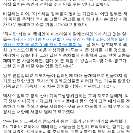
직접 들어온 증언과 경험을 잊게 만들 수는 없다고 말했다.
바실리는 이어, “이스라엘 정부를 대행하는 기관이나 어떤 정부든 저
의 위치를 추적해 억지로 그들의 광고를 보게 하려 한다는 발상 자체
가 매우 불쾌하고 소름 끼칩니다.”라고 밝혔다.
“하지만 저는 이 캠페인이 이스라엘이 팔레스타인에게 하고 있는 일
들—
가자에서의 대량 아사 유발, 아동 수감자 학대·고문, 정착민들이
원하는 토지를 얻기 위해 전체 마을 파괴 등
—을 어느 정도라도 이해
한 그리스도인들의 마음과 생각을 바꾸는 데 큰 성과를 거둘 것으로
생각하지 않습니다. 그와 같은 인종차별적 잔혹함과 그로 인한 고통을
제대로 본 사람이라면, 절대 못 본 척할 수 없습니다. 몇 개의 광고가
그런 인식을 바꿀 수는 없을 것입니다.”
일부 연합감리교 지도자들이 캠페인에 대해 공개적으로 언급하지 않
기로 선택한 반면, 텍사스의 침례교인들은 이러한 최신 기술을 활용한
기독교인의 공동체에 끼치는 침해를 강하게 비판하고 나섰다.
텍사스 침례교 총회 산하 기독교생명위원회는 교회 지도자들에게, 외
국 정부가 미국의 개체교회 예배자들에게 동의 없이 표적 메시지를 전
송하기 위해 추적 기술을 사용하는 것을 금지하도록 미국 법무부에 요
청하는 서한에 서명해 달라고 촉구했다.
““우리는 외교 관계의 중요성과 동맹국들의 정당한 이익을 존중합니
다. 그러나 교회에서 예배하는 사람들을 은밀히 표적화하는 행위는 종
교의 자유와 프라이버시를 중시하는 모든 미국인을 향해 선을 넘는 것