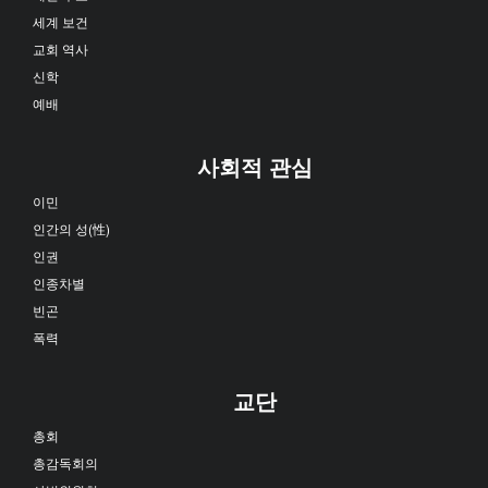
세계 보건
교회 역사
신학
예배
사회적 관심
이민
인간의 성(性)
인권
인종차별
빈곤
폭력
교단
총회
총감독회의