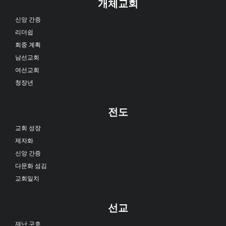
개체교회
신앙 간증
리더쉽
회중 계획
남선교회
여선교회
청장년
전도
교회 성장
제자화
신앙 간증
다문화 섬김
교회일치
선교
재난 구호