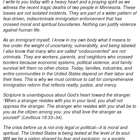
I write to you today with a heavy heart and a praying spirit as we
witness the recent tragic deaths of two people in Minnesota. These
losses are not isolated incidents. They are part of a wider pattern of
fear-driven, indiscriminate immigration enforcement that has
crossed moral and spiritual boundaries. Nothing can justify violence
against human life.
As an immigrant myself, I know in my own body what it means to
live under the weight of uncertainty, vulnerability, and being labeled.
I also know that many who are called “undocumented” are not
criminals. They are workers, parents, and neighbors who crossed
borders because economic systems, political violence, and family
survival left them no other choice. Today, families, industries, and
entire communities in the United States depend on their labor and
their lives. This is why we must continue to call for comprehensive
immigration reform that reflects reality, justice, and mercy.
Scripture is unambiguous about God’s heart toward the stranger.
“When a stranger resides with you in your land, you shall not
oppress the stranger. The stranger who resides with you shall be to
you as the citizen among you; you shall love the stranger as
yourself” (Leviticus 19:33–34).
The crisis before us is not only legal or political—it is moral and
spiritual. The United States is being tested at the level of its soul.
Will we be a nation shaped by fear and exclusion, or a society