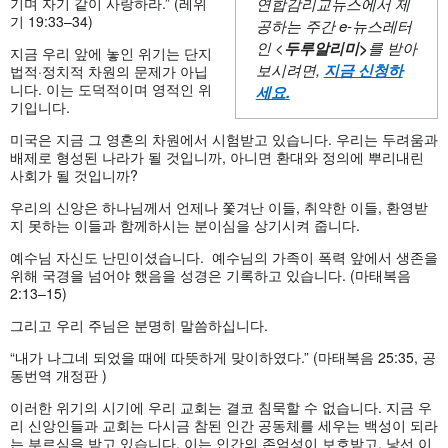
기며 자기 같이 사랑하라.” (레위
연합감리교뉴스에서 제
기 19:33–34)
공하는 주간
e-뉴스레터
인 <
두루알리미
>
를 받아
지금 우리 앞에 놓인 위기는 단지
보시려면,
지금 신청하
법적·정치적 차원의 문제가 아닙
니다. 이는 도덕적이며 영적인 위
세요
.
기입니다.
미국은 지금 그 영혼의 차원에서 시험받고 있습니다. 우리는 두려움과
배제로 형성된 나라가 될 것입니까, 아니면 환대와 정의에 뿌리내린
사회가 될 것입니까?
우리의 신앙은 하나님께서 언제나 쫓겨난 이들, 취약한 이들, 환영받
지 못하는 이들과 함께하시는 분이심을 상기시켜 줍니다.
예수님 자신도 난민이셨습니다. 예수님의 가족이 폭력 앞에서 생존을
위해 국경을 넘어야 했음을 성경은 기록하고 있습니다. (마태복음
2:13–15)
그리고 우리 주님은 분명히 말씀하십니다.
“내가 나그네 되었을 때에 따뜻하게 맞이하였다.” (마태복음 25:35, 공
동번역 개정판 )
이러한 위기의 시기에 우리 교회는 결코 침묵할 수 없습니다. 지금 우
리 신앙인들과 교회는 다시금 참된 인간 공동체를 세우는 백성이 되라
는 부르심을 받고 있습니다. 이는 인간의 존엄성이 보호받고, 낯선 이