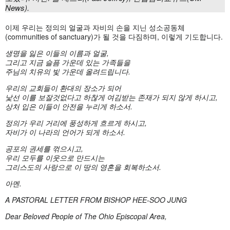
News).
이제 우리는 정의의 얼굴과 자비의 손을 지닌 성소공동체
(communities of sanctuary)가 될 것을 다짐하며, 이렇게 기도합니다.
생명을
잃은
이들의
이름과
얼굴,
그리고
지금
슬픔
가운데
있는
가족들을
주님의
치유의
빛
가운데
올려드립니다.
우리의
교회들이
환대의
장소가
되어
낯선
이를
보잘것없다고
하찮게
여김받는
존재가
되지
않게
하시고,
상처
입은
이들이
안전을
누리게
하소서.
정의가
우리
거리에
풍성하게
흐르게
하시고,
자비가
이
나라의
언어가
되게
하소서.
공포의
권세를
꺾으시고,
우리
모두를
이웃으로
만드시는
그리스도의
사랑으로
이
땅의
영혼을
회복하소서.
아멘.
A PASTORAL LETTER FROM BISHOP HEE-SOO JUNG
Dear Beloved People of The Ohio Episcopal Area,