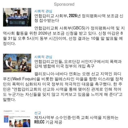
Sponsored
사회적 관심
연합감리교 사회부, 2026년 정의평화사역 보조금 신
청 접수받는다
연합감리교회 사회부(GBCS)가 정의평화사역 및 지
역사회 활동을 위한 2026년 보조금 신청을 받고 있다. 신청 마감은 8
월 31일 오후 5시(미 동부 시간)이며, 선정 결과는 10월 말 발표될 예
정이다.
사회적 관심
연합감리교인들, 요르단강 서안지구에서의 폭력과
강제 병합에 미국 정부의 개입 촉구
캘리포니아-네바다 연회는 오랜 선교 지역인 와디
푸킨(Wadi Foquin)을 비롯한 팔레스타인 마을을 향한 이스라엘 정착
민의 폭력이 심화되자 미국 정부의 적극적인 대응을 촉구했다. 한 주
민은 "연합감리교회의 선교와 사역을 통해 맺어진 관계로 인해 적어
도 누군가는 자신들을 잊지 않고 지켜보고 있음을 느끼게 해 준다"고
말했다.
선교
제자사역부 소수인종·민족 교회 사역을 지원하는
RELCC 기금 제공