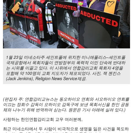
1월 23일 미네소타주 세인트폴에 위치한 미니애폴리스–세인트폴
국제공항에서 목회자들이 연방정부의 폭력적 이민 단속에 반대하
는 시위를 이끌고 있다. 이 시위에서 연합감리교회 목회자 4명을
포함해 약 100명의 교회 지도자가 체포되었다. 사진, 잭 젠킨스
(Jack Jenkins), Religion News Service제공.
(
편집자
주:
연합감리교뉴스는
동오하이오
연회와
서오하이오
연회를
이끄는
정희수
감독이
오하이오
감독구에
보낸
목회서신을
한인
공동
체와
나누기
위해
번역하여
싣는다.
원문은
기사
아래에
실려
있다.)
사랑하는 한인연합감리교회 교우 여러분께,
최근 미네소타에서 두 사람이 비극적으로 생명을 잃은 사건을 목도하