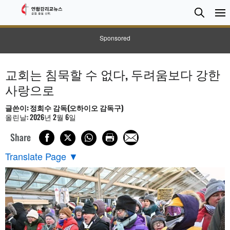
검
Searc
색
Sponsored
교회는 침묵할 수 없다, 두려움보다 강한
사랑으로
글쓴이: 정희수 감독(오하이오 감독구)
올린날: 2026년 2월 6일
Share
Translate Page
▼