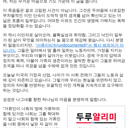
며, 저는 무거운 마음으로 기도 가운데 이 글을 씁니다.
이 죽음들은 결코 고립된 사건이 아닙니다. 그것은 두려움에 사로잡힌
무차별적인 이민 단속이 도덕적·영적 경계를 넘어 확산되고 있는 더
넓은 흐름의 일부입니다. 어떠한 이유도 인간의 생명에 가해지는 폭력
을 정당화할 수는 없습니다.
저 역시 이민자로 살아오며, 불확실성과 취약함, 그리고 낙인이 일부
가 된 삶이 무엇을 의미하는지 늘 몸으로 체감해 왔습니다. 다시 분명
히 말씀드리지만,
“서류미비자(undocumented)”는 형사 범죄자가 아
닙니다.
그들은 일터에서 땀 흘려 일하는 노동자이며, 가정을 지키는
부모이고, 우리와 더불어 살아가는 이웃입니다. 경제 구조의 압박과
정치적 폭력, 더불어 가족의 생존이라는 절박한 현실이 그들로 하여금
조국을 떠나 국경을 넘을 수밖에 없게 만든 것입니다.
오늘날 미국의 가정과 산업, 나아가 이 사회 전체가 그들의 노동과 삶
에 깊이 의존하고 있습니다. 그렇기에 우리는 현실을 외면하지 않고,
정의와 자비를 반영하는 포괄적인 이민 개혁을 지속적으로 요구해야
하는 것입니다.
성경은 나그네를 향한 하나님의 마음을 분명하게 말합니다.
“거류민이 너희의 땅에 거류하여
함께 있거든 너희는 그를 학대하
지 말고 너희와 함께 있는 거류민
을 너희 중에서 낳은 자 같이 여