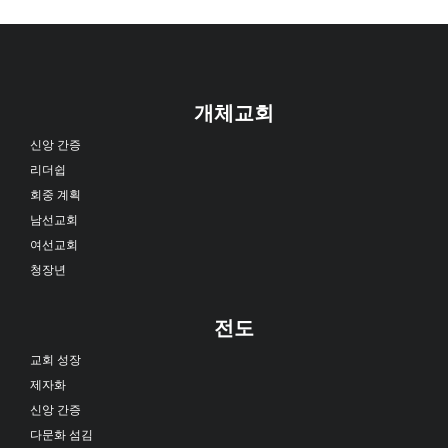
개체교회
신앙 간증
리더쉽
회중 계획
남선교회
여선교회
청장년
전도
교회 성장
제자화
신앙 간증
다문화 섬김