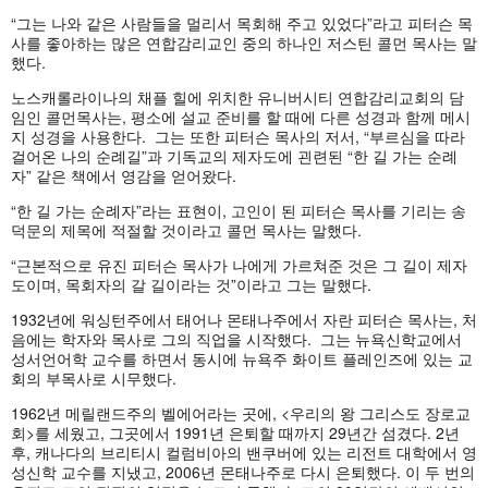
“
그는
나와
같은
사람들을
멀리서
목회해
주고
있었다
”
라고
피터슨
목
사를
좋아하는
많은
연합감리교인
중의
하나인
저스틴
콜먼
목사는
말
했다
.
노스캐롤라이나의
채플
힐에
위치한
유니버시티
연합감리교회의
담
임인
콜먼목사는
,
평소에
설교
준비를
할
때에
다른
성경과
함께
메시
지
성경을
사용한다
.
그는
또한
피터슨
목사의
저서
, “
부르심을
따라
걸어온
나의
순례길
”
과
기독교의
제자도에
괸련된
“
한
길
가는
순례
자
”
같은
책에서
영감을
얻어왔다
.
“
한
길
가는
순례자”라는
표현이
,
고인이
된
피터슨
목사를
기리는
송
덕문의
제목에
적절할
것이라고
콜먼
목사는
말했다
.
“
근본적으로
유진
피터슨
목사가
나에게
가르쳐준
것은
그
길이
제자
도이며
,
목회자의
갈
길이라는
것
”
이라고
그는
말했다
.
1932
년에
워싱턴주에서
태어나
몬태나주에서
자란
피터슨
목사는
,
처
음에는
학자와
목사로
그의
직업을
시작했다
.
그는
뉴욕신학교에서
성서언어학
교수를
하면서
동시에
뉴욕주
화이트
플레인즈에
있는
교
회의
부목사로
시무했다
.
1962
년
메릴랜드주의
벨에어라는
곳에
, <
우리의
왕
그리스도
장로교
회
>
를
세웠고
,
그곳에서
1991
년
은퇴할
때까지
29
년간
섬겼다
. 2
년
후
,
캐나다의
브리티시
컬럼비아의
밴쿠버에
있는
리전트
대학에서
영
성신학
교수를
지냈고
, 2006
년
몬태나주로
다시
은퇴했다
.
이
두
번의