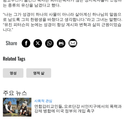
는
종류의
유산을
남겼다고
했다
.
“
나는
그가
성경이
하나의
사물이
아니라
살아계신
하나님의
말씀으
로
남도록
그의
한평생을
바쳤다고
생각합니다
.”
라고
그녀는
말했다
.
“
유진
피터슨의
눈에는
성경이
항상
계시와
변혁과
삶의
근원이었습
니다
.”
Share
Related Tags
영성
영적 삶
주요 뉴스
사회적 관심
연합감리교인들, 요르단강 서안지구에서의 폭력과
강제 병합에 미국 정부의 개입 촉구