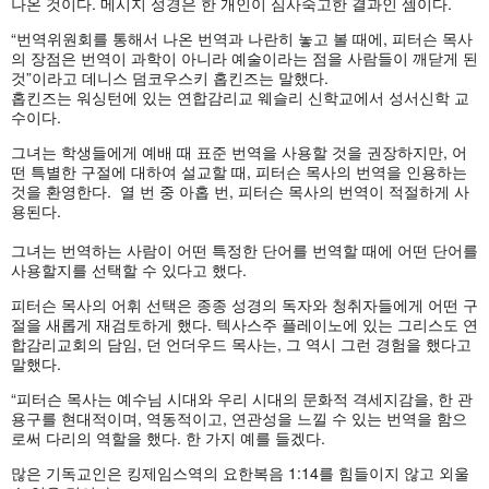
나온
것이다
.
메시지
성경은
한
개인이
심사숙고한
결과인
셈이다
.
“
번역위원회를
통해서
나온
번역과
나란히
놓고
볼
때에
,
피터슨
목사
의
장점은
번역이
과학이
아니라
예술이라는
점을
사람들이
깨닫게
된
것
”
이라고
데니스
덤코우스키
홉킨즈는
말했다
.
홉킨즈는
워싱턴에
있는
연합감리교
웨슬리
신학교에서
성서신학
교
수이다
.
그녀는
학생들에게
예배
때
표준
번역을
사용할
것을
권장하지만
,
어
떤
특별한
구절에
대하여
설교할
때
,
피터슨
목사의
번역을
인용하는
것을
환영한다
.
열
번
중
아홉
번
,
피터슨
목사의
번역이
적절하게
사
용된다
.
그녀는
번역하는
사람이
어떤
특정한
단어를
번역할
때에
어떤
단어를
사용할지를
선택할
수
있다고
했다
.
피터슨
목사의
어휘
선택은
종종
성경의
독자와
청취자들에게
어떤
구
절을
새롭게
재검토하게
했다
.
텍사스주
플레이노에
있는
그리스도
연
합감리교회의
담임
,
던
언더우드
목사는
,
그
역시
그런
경험을
했다고
말했다
.
“
피터슨
목사는
예수님
시대와
우리
시대의
문화적
격세지감을
,
한
관
용구를
현대적이며
,
역동적이고
,
연관성을
느낄
수
있는
번역을
함으
로써
다리의
역할을
했다
.
한
가지
예를
들겠다
.
많은
기독교인은
킹제임스역의
요한복음
1:14
를
힘들이지
않고
외울