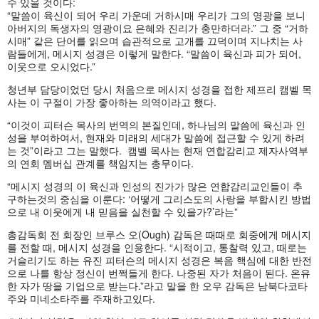
수
있을
것이다
:
“
말씀이
육신이
되어
우리
가운데
거하시매
우리가
그의
영광을
보니
아버지의
독생자의
영광이요
은혜와
진리가
충만하더라
.”
그
중
“
거하
시매
”
같은
단어를
읽으며
습관적으로
고개를
끄덕이며
지나치는
사
람들에게
,
메시지
성경은
이렇게
말한다
. “
말씀이
육신과
피가
되어
,
이웃으로
오시었다
.”
청년부
담당이었던
당시
처음으로
메시지
성경을
접한
제프리
캠벨
목
사는
이
구절이
가장
좋아하는
의역이라고
했다
.
“
이것이
피터슨
목사의
번역의
본질인데
,
하나님의
말씀에
육신과
인
성을
부여하여서
,
현재와
미래의
세대가
말씀에
접근할
수
있게
하려
는
것
”
이라고
그는
말했다
.
캠벨
목사는
현재
연합감리교
제자사역부
의
연회
멤버십
관계를
책임지는
총무이다
.
“
메시지
성경의
이
육신과
인성의
진가가
많은
연합감리교인들이
추
구하는것의
중심을
이룬다
: ‘
어떻게
그리스도의
사랑을
부합시킨
방법
으로
내
이웃에게
내
믿음을
실천할
수
있을가
?’
라는
”
총감독회
전
회장인
브루스
오
(Ough)
감독은
때때로
회중에게
메시지
를
전할
때
,
메시지
성경을
인용한다
. “
시적이고
,
통찰력
있고
,
때로는
거슬리기도
하는
유진
피터슨의
메시지
성경은
복음
핵심에
대한
반전
으로
나를
항상
정신이
번쩍들게
한다
.
나중된
자가
처음이
된다
.
온유
한
자가
땅을
기업으로
받는다
.”
라고
말을
한
오우
감독은
남북다코타
주와
미네소타주를
주재하고있다
.