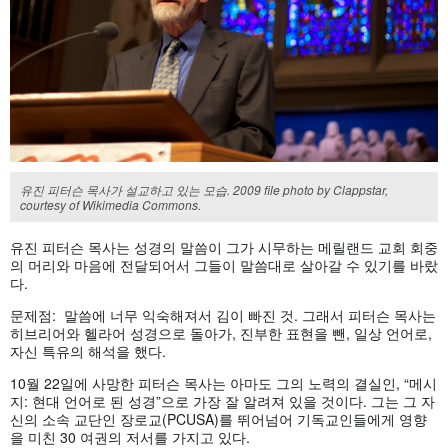
유진 피터슨 목사가 설교하고 있는 모습. 2009 file photo by Clappstar,
courtesy of Wikimedia Commons.
유진
피터슨
목사는
성경의
말씀이
그가
시무하는
메릴랜드
교회
회중
의
머리와
마음에
전달되어서
그들이
말씀대로
살아갈
수
있기를
바랐
다
.
문제점
:
말씀에
너무
익숙해져서
김이
빠진
것
.
그래서
피터슨
목사는
히브리어와
헬라어
성경으로
돌아가
,
진부한
표현을
뺀
,
일상
언어로
,
자신
특유의
해석을
했다
.
10
월
22
일에
사망한
피터슨
목사는
아마도
그의
노력의
결실인
, “
메시
지
:
현대
언어로
된
성경
”
으로
가장
잘
알려져
있을
것이다
.
그는
그
자
신의
소속
교단인
장로교
(PCUSA)
를
뛰어넘어
기독교인들에게
영향
을
미친
30
여권의
저서를
가지고
있다
.