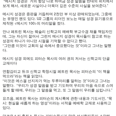
“
메시지
성경은
거의
항상
나로
하여금
성경
말씀을
반대의
위치에서
보게
해서
,
새로운
사실이나
더욱더
깊은
수준의
사실을
보여준다
.”
메시지
성경은
증판을
거듭하며
2
천만
부
이상
판매되었는데
,
그중에
는
유명인
팬도
있다
. U2
그룹의
리더인
보노는
매일
성경
읽기용으로
제작된
<
메시지
100>
의
머리말을
썼다
.
안나
페트린
목사는
웨슬리
신학교의
예배학
부교수겸
채플
책임자인
데
,
그는
자신이
젊어서
그런지
메시지
성경이
목사들이
참고로
하는
성경의
하나가
아니던
시절을
기억할
수
없다고
했다
.
“
그만큼
이것이
교회의
삶
속에서
중요했다는
것
”
이라고
그녀는
말했
다
.
메시지
성경
외에도
피터슨
목사의
여러
권의
저서는
신학교의
단골
교재이다
연합감리교
듀크
신학교
학창시절
페트린
목사는
피터슨의
“
이
책을
먹으라
”
라는
책을
읽었다
.
“
이것은
에스겔
선지자가
먹는
두루마리를
말하는
것
”
이라고
그녀는
말했다
. “
우리가
성경
말씀을
받고
기도하며
우리의
마음
속으로
스며
들게
할
때에
,
우리는
그
말씀을
먹고
,
또
그
말씀이
우리를
삼킵니다
.”
요즈음
,
페트린
목사는
피터슨의
계시록에
관한
내용과
기도서인
, “
묵
시
:
현실을
새롭게
하는
영성
”
이라는
서적을
예배학
교재로
사용하고
있다
.
덤코우스키
홉킨스
목사는
피터슨목사가
많은
성서학자들이
소망하