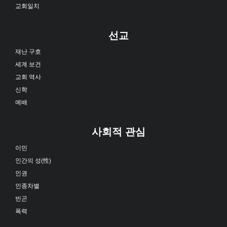
교회일치
선교
재난 구호
세계 보건
교회 역사
신학
예배
사회적 관심
이민
인간의 성(性)
인권
인종차별
빈곤
폭력