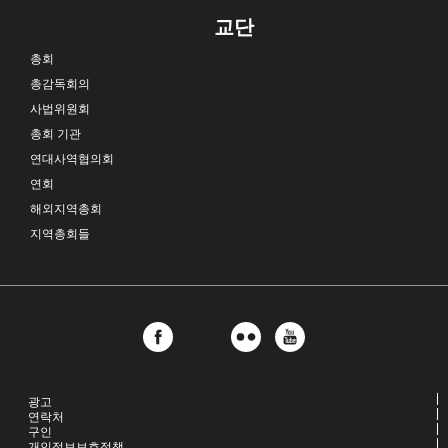
교단
총회
총감독회의
사법위원회
총회 기관
연대사역협의회
연회
해외지역총회
지역총회들
광고
연락처
구인
개인정보보호정책