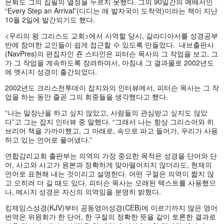
은퇴도
그의
집필의
열정을
누르지
못했다
.
그의
90
일간의
예배서인
“Every Step an Arrival”(
디디는
매
발자국이
도착역
)
이라는
책이
지난
10
월
2
일에
발간되기도
했다
.
<
우리의
왕
그리스도
교회
>
에서
사역할
당시
,
갈라디아서를
성경공부
반에
참여한
교인들이
쉽게
접근할
수
있도록
만들었다
.
내브출판사
(NavPres)
의
편집자인
죤
스타인은
피터슨
목사의
그
작업을
보고
,
그
가
그
작업을
계속하도록
장려하여서
,
마침내
그
결과물로
2002
년도
에
멧시지
성경이
출간되었다
.
2002
년도
크리스천투데이
잡지와의
인터뷰에서
,
피터슨
목사는
그
작
업을
하는
동안
줄곧
그의
회중들을
생각했다고
했다
.
“
나는
말장난을
하고
싶지
않았고
,
사람들의
관심받고
싶지도
않았
다
”
고
그는
잡지
인터뷰
중
말했다
. “
그래서
나는
항상
그리스어와
히
브리어
책을
가까이했고
,
그
아래로
,
속으로
파고
들어가
,
우리가
사용
하고
있는
언어로
풀어냈다
.”
연합감리교회
출판부는
의역의
가장
중요한
목적은
성경을
단어와
단
어
,
사고와
사고가
원본과
정확하게
맞아떨어지지
않더라도
,
현재의
언어로
표현해
내는
것이리고
설명한다
.
어떤
구절은
의역이
짧지
않
고
오히려
더
길
때도
있다
.
피터슨
목사는
오래된
텍스트를
사용했으
나
,
메시지
성경은
자신의
의역임을
분명히
밝혔다
.
킹제임스성경
(KJV)
부터
공동영어성경
(CEB)
에
이르기까지
많은
영어
번역은
위원회가
한
단어
,
한
구절의
정확한
뜻을
같이
토론한
결과로