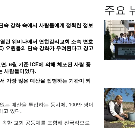
주요 
단속
강화
속에서
사람들에게
정확한
정보
열린
웨비나에서
연합감리교회
소속
변호
E)
요원들의
단속
강화가
우려된다고
경고
면, 6
월
기준 ICE
에
의해
체포된
사람
중
는
사람들이었다.
에서
가장
많은
예산을
집행하는
기관이
되
없는 예산을 투입하는 동시에, 100만 명이
하고 있다.
 속한 교회 공동체를 포함해 전국적으로