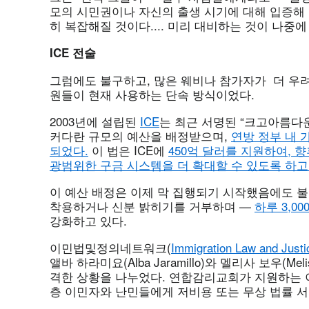
모의 시민권이나 자신의 출생 시기에 대해 입증해 
히 복잡해질 것이다.... 미리 대비하는 것이 나중에
ICE
전술
그럼에도 불구하고, 많은 웨비나 참가자가 더 우려
원들이 현재 사용하는 단속 방식이었다.
2003년에 설립된
ICE
는 최근 서명된 “크고아름다운법(Bi
커다란 규모의 예산을 배정받으며,
연방 정부 내 
되었다.
이 법은 ICE에
450억 달러를 지원하여, 
광범위한 구금 시스템을 더 확대할 수 있도록 하고
이 예산 배정은 이제 막 집행되기 시작했음에도 불구
착용하거나 신분 밝히기를 거부하며 —
하루 3,0
강화하고 있다.
이민법및정의네트워크(
Immigration Law and Just
앨바 하라미요(Alba Jaramillo)와 멜리사 보우(M
격한 상황을 나누었다. 연합감리교회가 지원하는 
층 이민자와 난민들에게 저비용 또는 무상 법률 서