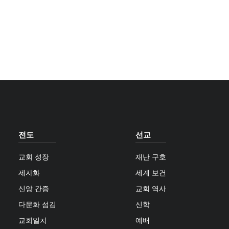
전도
선교
교회 성장
재난 구호
제자화
세계 보건
신앙 간증
교회 역사
다문화 섬김
신학
교회일치
예배