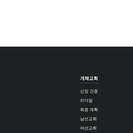
개체교회
신앙 간증
리더쉽
회중 계획
남선교회
여선교회