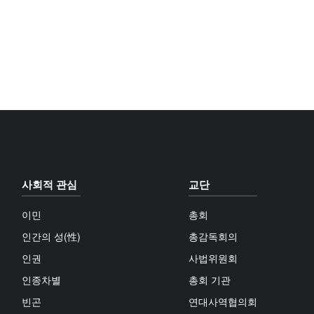
사회적 관심
교단
이민
총회
인간의 성(性)
총감독회의
인권
사법위원회
인종차별
총회 기관
빈곤
연대사역협의회