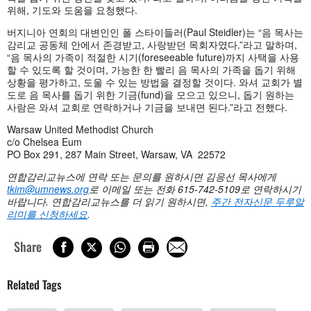
위해, 기도와 도움을 요청했다.
버지니아 연회의 대변인인 폴 스타이들러(Paul Steidler)는 “음 목사는
감리교 공동체 안에서 존경받고, 사랑받던 목회자였다.”라고 말하며,
“음 목사의 가족이 적절한 시기(foreseeable future)까지 사택을 사용
할 수 있도록 할 것이며, 가능한 한 빨리 음 목사의 가족을 돕기 위해
상황을 평가하고, 도울 수 있는 방법을 결정할 것이다. 와셔 교회가 별
도로 음 목사를 돕기 위한 기금(fund)을 모으고 있으니, 돕기 원하는
사람은 와셔 교회로 연락하거나 기금을 보내면 된다.”라고 전했다.
Warsaw United Methodist Church
c/o Chelsea Eum
PO Box 291, 287 Main Street, Warsaw, VA 22572
연합감리교뉴스에
연락
또는
문의를
원하시면
김응선
목사에게
tkim@umnews.org
로
이메일
또는
전화 615-742-5109
로
연락하시기
바랍니다.
연합감리교뉴스를
더
읽기
원하시면,
주간
전자신문
두루알
리미를
신청하세요
.
Share
Related Tags