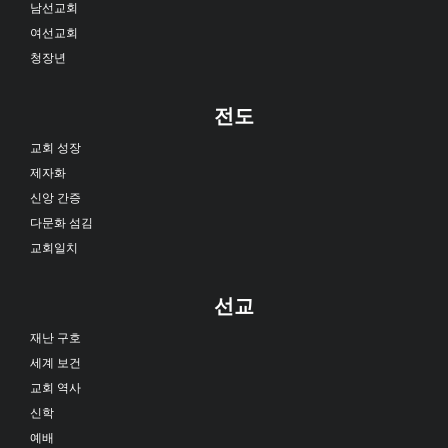
남선교회
여선교회
청장년
전도
교회 성장
제자화
신앙 간증
다문화 섬김
교회일치
선교
재난 구호
세계 보건
교회 역사
신학
예배