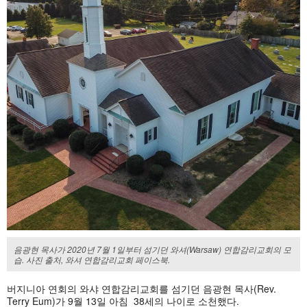
음광현 목사가 2020년 7월 1일부터 섬기던 와셔(Warsaw) 연합감리교회의 모
습. 사진 출처, 와셔 연합감리교회 페이스북.
버지니아 연회의 와샤 연합감리교회를 섬기던 음광현 목사(Rev.
Terry Eum)가 9월 13일 아침 38세의 나이로 소천했다.