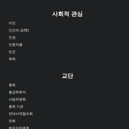
사회적 관심
이민
인간의 성(性)
인권
인종차별
빈곤
폭력
교단
총회
총감독회의
사법위원회
총회 기관
연대사역협의회
연회
해외지역총회