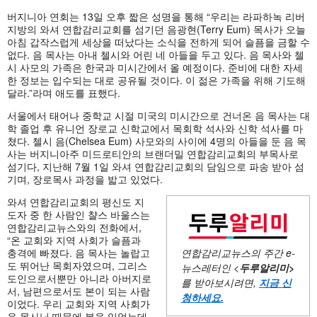
버지니아 연회는 13일 오후 짧은 성명을 통해 “우리는 라파하녹 리버
지방의 와셔 연합감리교회를 섬기던 음광현(Terry Eum) 목사가 오늘
아침 갑작스럽게 세상을 떠났다는 소식을 전하게 되어 슬픔을 금할 수
없다. 음 목사는 아내 첼시와 어린 네 아들을 두고 있다. 음 목사와 첼
시 사모의 가족은 한국과 미시간에서 올 예정이다. 준비에 대한 자세
한 정보는 입수되는 대로 공유될 것이다. 이 젊은 가족을 위해 기도해
달라.”라며 애도를 표했다.
서울에서 태어나 중학교 시절 미국의 미시간으로 건너온 음 목사는 대
학 졸업 후 유니언 장로교 신학교에서 목회학 석사와 신학 석사를 마
쳤다. 첼시 음(Chelsea Eum) 사모와의 사이에 4명의 아들을 둔 음 목
사는 버지니아주 미드로티안의 브랜더밀 연합감리교회의 부목사로
섬기다, 지난해 7월 1일 와셔 연합감리교회의 담임으로 파송 받아 섬
기며, 장로목사 과정을 밟고 있었다.
와셔 연합감리교회의 평신도 지
도자 중 한 사람인 챨스 바울스는
연합감리교뉴스와의 전화에서,
“온 교회와 지역 사회가 슬픔과
충격에 빠졌다. 음 목사는 놀랍고
연합감리교뉴스의 주간
e-
도 뛰어난 목회자였으며, 그리스
뉴스레터인 <
두루알리미
>
도인으로서뿐만 아니라 아버지로
를 받아보시려면,
지금 신
서, 남편으로서도 본이 되는 사람
청하세요
.
이었다. 우리 교회와 지역 사회가
음 목사님 때문에 복을 입었는데,