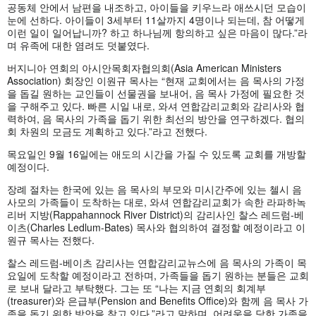
공동체 안에서 남편을 내조하고, 아이들을 키우느라 애쓰시던 모습이
눈에 선하다. 아이들이 3세부터 11살까지 4명이나 되는데, 참 어떻게
이런 일이 일어납니까? 하고 하나님께 항의하고 싶은 마음이 많다.”라
며 유족에 대한 염려도 덧붙였다.
버지니아 연회의 아시안목회자협의회(Asia American Ministers
Association) 회장인 이원규 목사는 “현재 교회에서는 음 목사의 가정
을 돕길 원하는 교인들이 선물권을 보내어, 음 목사 가정에 필요한 것
을 구해주고 있다. 빠른 시일 내로, 와셔 연합감리교회와 감리사와 협
력하여, 음 목사의 가족을 돕기 위한 최선의 방안을 연구하겠다. 협의
회 차원의 모금도 계획하고 있다.”라고 전했다.
목요일인 9월 16일에는 애도의 시간을 가질 수 있도록 교회를 개방할
예정이다.
장례 절차는 한국에 있는 음 목사의 부모와 미시간주에 있는 첼시 음
사모의 가족들이 도착하는 대로, 와셔 연합감리교회가 속한 라파하녹
리버 지방(Rappahannock River District)의 감리사인 찰스 레드럼-베
이츠(Charles Ledlum-Bates) 목사와 협의하여 결정할 예정이라고 이
원규 목사는 전했다.
찰스 레드럼-베이츠 감리사는 연합감리교뉴스에 음 목사의 가족이 목
요일에 도착할 예정이라고 전하며, 가족들을 돕기 원하는 분들은 교회
로 보내 달라고 부탁했다. 그는 또 “나는 지금 연회의 회계부
(treasurer)와 은급부(Pension and Benefits Office)와 함께 음 목사 가
족을 돕기 위한 방안을 찾고 있다.”라고 말하며, 어려움을 당한 가족을