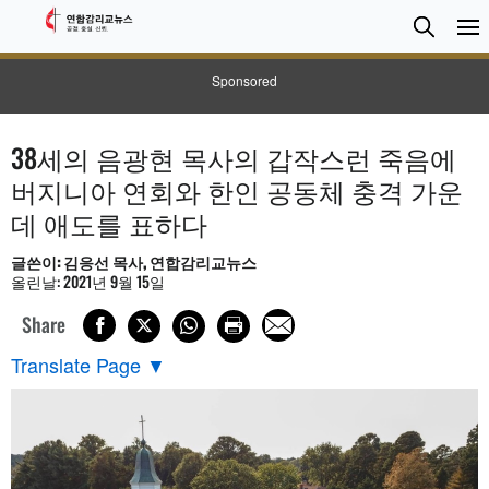
검
Searc
색
Sponsored
38세의 음광현 목사의 갑작스런 죽음에
버지니아 연회와 한인 공동체 충격 가운
데 애도를 표하다
글쓴이: 김응선 목사, 연합감리교뉴스
올린날: 2021년 9월 15일
Share
Translate Page
▼