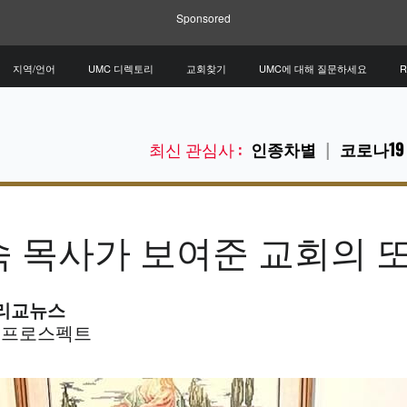
Sponsored
지역/언어
UMC 디렉토리
교회찾기
UMC에 대해 질문하세요
R
최신 관심사 :
인종차별
코로나19
 목사가 보여준 교회의 또
합감리교뉴스
운트프로스펙트