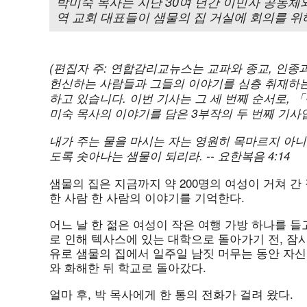
박미숙 목사는 지난 30여 년간 이민자 공동체
역 교회 대표들이 샘물의 집 거실에 회의를 위해
(
편집자
주:
연합감리교뉴스는
교파와
종교,
인종
헌신하는
사람들과
그들의
이야기를
심층
취재하는
하고
있습니다.
이번
기사는
그
세
번째
순서로,
「
미숙
목사의
이야기를
담은 3
부작의
두
번째
기사입
내가
주는
물을
마시는
자는
영원히
목마르지
아
도록
솟아나는
샘물이
되리라. --
요한복음 4:14
샘물의 집은 지금까지 약 200명의 여성이 거쳐 간
한 사람 한 사람의 이야기를 기억한다.
어느 날 한 젊은 여성이 작은 여행 가방 하나를 
로 인해 텍사스에 있는 대학으로 돌아가기 전, 잠
유로 샘물의 집에서 일주일 남짓 머무는 동안 자신
와 화해한 뒤 학교로 돌아갔다.
얼마 후, 박 목사에게 한 통의 전화가 걸려 왔다.