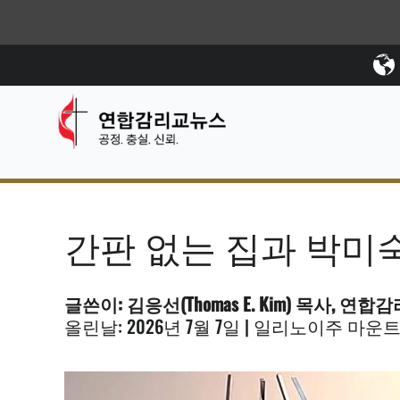
간판 없는 집과 박미숙
글쓴이: 김응선(Thomas E. Kim) 목사, 연
올린날: 2026년 7월 7일 | 일리노이주 마