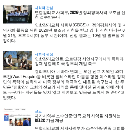
사회적 관심
연합감리교 사회부, 2026년 정의평화사역 보조금 신
청 접수받는다
연합감리교회 사회부(GBCS)가 정의평화사역 및 지
역사회 활동을 위한 2026년 보조금 신청을 받고 있다. 신청 마감은 8
월 31일 오후 5시(미 동부 시간)이며, 선정 결과는 10월 말 발표될 예
정이다.
사회적 관심
연합감리교인들, 요르단강 서안지구에서의 폭력과
강제 병합에 미국 정부의 개입 촉구
캘리포니아-네바다 연회는 오랜 선교 지역인 와디
푸킨(Wadi Foquin)을 비롯한 팔레스타인 마을을 향한 이스라엘 정착
민의 폭력이 심화되자 미국 정부의 적극적인 대응을 촉구했다. 한 주
민은 "연합감리교회의 선교와 사역을 통해 맺어진 관계로 인해 적어
도 누군가는 자신들을 잊지 않고 지켜보고 있음을 느끼게 해 준다"고
말했다.
선교
제자사역부 소수인종·민족 교회 사역을 지원하는
RELCC 기금 제공
연합감리교회 제자사역부가 소수인종·민족 교회를