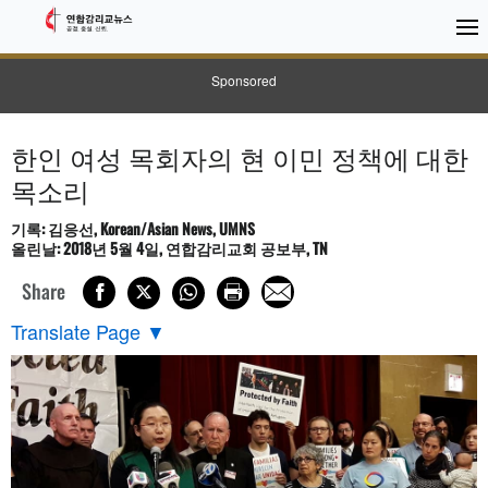
Sponsored
한인 여성 목회자의 현 이민 정책에 대한
목소리
기록: 김응선, Korean/Asian News, UMNS
올린날: 2018년 5월 4일, 연합감리교회 공보부, TN
Share
Translate Page
▼