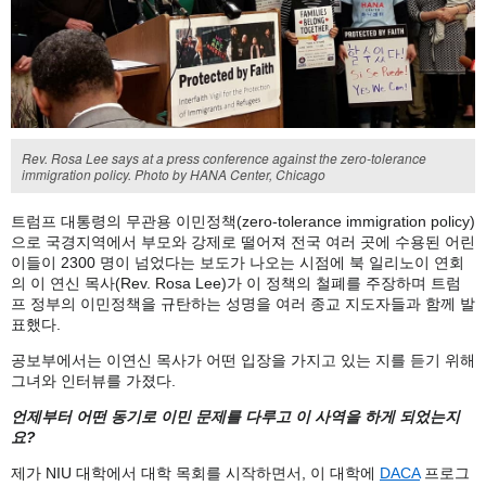
Rev. Rosa Lee says at a press conference against the zero-tolerance
immigration policy. Photo by HANA Center, Chicago
트럼프
대통령의
무관용
이민정책
(zero-tolerance immigration policy)
으로 국경지역에서 부모와 강제로 떨어져 전국 여러 곳에 수용된 어린
이들이 2300 명이 넘었다는 보도가 나오는 시점에 북 일리노이 연회
의 이 연신 목사(Rev. Rosa Lee)가 이 정책의 철폐를 주장하며 트럼
프 정부의 이민정책을 규탄하는 성명을 여러 종교 지도자들과 함께 발
표했다.
공보부에서는
이연신
목사가
어떤
입장을
가지고
있는
지를
듣기
위해
그녀와
인터뷰를
가졌다
.
언제부터
어떤
동기로
이민
문제를
다루고
이
사역을
하게
되었는지
요
?
제가 NIU 대학에서 대학 목회를 시작하면서, 이 대학에
DACA
프로그