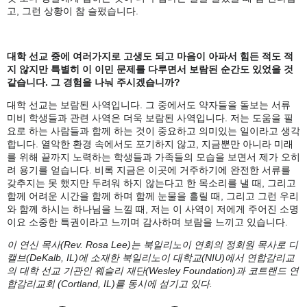
고, 그런 상황이 참 슬펐습니다.
대학 선교 중에 여러가지로 고생도 되고 마음이 아파서 힘든 적도 적
지 않지만 특별히 이 이민 문제를 다루면서 보람된 순간도 있었을 것
같습니다
. 그 경험을 나눠 주시겠습니까?
대학 선교는 보람된 사역입니다. 그 중에서도 약자들을 돌보는 서류
미비 학생들과 관련 사역은 더욱 보람된 사역입니다. 저는 도움을 필
요로 하는 사람들과 함께 하는 것이 중요하고 의미있는 일이라고 생각
합니다. 열악한 환경 속에서도 포기하지 않고, 지금뿐만 아니라 미래
를 위해 끝까지 노력하는 학생들과 가족들의 모습을 보면서 제가 오히
려 용기를 얻습니다. 비록 지금은 이곳에 거주하기에 완전한 서류를
갖추지는 못 했지만 두려워 하지 않는다고 한 목소리를 낼 때, 그리고
함께 어려운 시간을 함께 하며 함께 눈물을 흘릴 때, 그리고 그런 우리
와 함께 하시는 하나님을 느낄 때, 저는 이 사역이 저에게 주어진 소명
이요 소중한 특권이라고 느끼며 감사하며 보람을 느끼고 있습니다.
이 연신 목사
(Rev. Rosa Lee)는 북일리노이 연회의 정회원 목사로 디
캘브(DeKalb, IL)에 소재한 북일리노이 대학교(NIU)에서 연합감리교
의 대학 선교 기관인 웨슬리 재단(Wesley Foundation)과 코트랜드 연
합감리교회 (Cortland, IL)를 동시에 섬기고 있다.