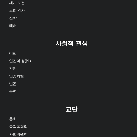
세계 보건
교회 역사
신학
예배
사회적 관심
이민
인간의 성(性)
인권
인종차별
빈곤
폭력
교단
총회
총감독회의
사법위원회