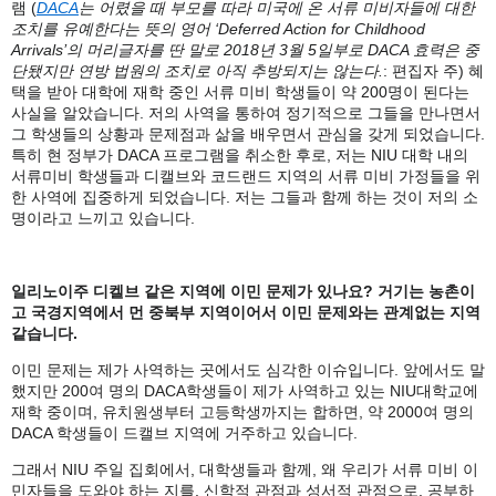
램 (
DACA
는
어렸을
때
부모를
따라
미국에
온
서류
미비자들에
대한
조치를
유예한다는
뜻의
영어
‘Deferred Action for Childhood
Arrivals’
의
머리글자를
딴
말로
2018
년
3
월
5
일부로
DACA
효력은
중
단됐지만
연방
법원의
조치로
아직
추방되지는
않는다
.
: 편집자 주) 혜
택을 받아 대학에 재학 중인 서류 미비 학생들이 약 200명이 된다는
사실을 알았습니다. 저의 사역을 통하여 정기적으로 그들을 만나면서
그 학생들의 상황과 문제점과 삶을 배우면서 관심을 갖게 되었습니다.
특히 현 정부가 DACA 프로그램을 취소한 후로, 저는 NIU 대학 내의
서류미비 학생들과 디캘브와 코드랜드 지역의 서류 미비 가정들을 위
한 사역에 집중하게 되었습니다. 저는 그들과 함께 하는 것이 저의 소
명이라고 느끼고 있습니다.
일리노이주 디켈브 같은 지역에 이민 문제가 있나요
? 거기는 농촌이
고 국경지역에서 먼 중북부 지역이어서 이민 문제와는 관계없는 지역
같습니다.
이민 문제는 제가 사역하는 곳에서도 심각한 이슈입니다
. 앞에서도 말
했지만 200여 명의
DACA
학생들이 제가 사역하고 있는
NIU대학교에
재학 중이며, 유치원생부터 고등학생까지는 합하면, 약 2000여 명의
DACA
학생들이 드캘브 지역에 거주하고 있습니다.
그래서
NIU 주일 집회에서, 대학생들과 함께, 왜 우리가 서류 미비 이
민자들을 도와야 하는 지를, 신학적 관점과 성서적 관점으로, 공부하