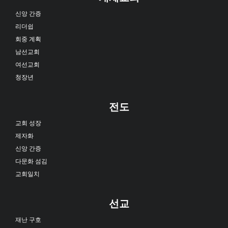
신앙 간증
리더쉽
회중 계획
남선교회
여선교회
청장년
전도
교회 성장
제자화
신앙 간증
다문화 섬김
교회일치
선교
재난 구호