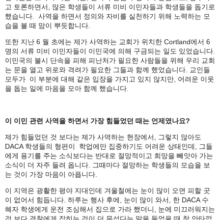
고 토론하면서, 많은 학생들이 서류 미비 이민자들과 학생들을 돕기로
했습니다. 사역을 하면서 정의와 자비를 실천하기 위해 노력하는 모
습을 볼 때 맘이 뿌듯합니다.
또한 지난
6 월 초에는 제가 사역하는 교회가 위치한 Cortland에서 6
명의 서류 미비 이민자들이 이민국에 의해 구금되는 일도 있었습니다.
이민국의 불시 단속을 피해 피난처가 필요한 사람들을 위해 우리 교회
는 문을 열고 위로와 격려가 필요한 그들과 함께 했었습니다. 교인들
모두가 이 부분에 대해 같은 입장을 가지고 있지 않지만, 어려운 이웃
을 돕는 일에 마음을 모아 함께 했습니다.
이 이민 관련 사역을 하면서 가장 힘들었던 때는 언제였나요
?
제가 힘들었던 것 보다는 제가 사역하는 현장에서, 그렇지 않아도
DACA 학생들의 형편이 학업에만 집중하기도 어려운 상태인데, 그들
에게 용기를 주는 소식보다는 반대로 절망적이고 희망을 빼앗아 가는
소식이 더 자주 들려 옵니다. 그때마다 절망하는 학생들의 모습을 보
는 것이 가장 마음이 아픕니다.
이 지역은 광활한 평야 지대인데 겨울철에는 눈이 많이 오면 피할 곳
이 없어서 힘듭니다. 하루는 행사 후에, 눈이 많이 와서, 한 DACA 수
혜자 학생에게 운전 조심해서 집으로 가라 했더니, 눈에 미끄러워지는
것 보다 경찰에게 잡히는 것이 더 무섭다는 말을 들었을 때 참 안타깝