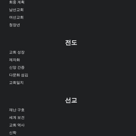
회중 계획
남선교회
여선교회
청장년
전도
교회 성장
제자화
신앙 간증
다문화 섬김
교회일치
선교
재난 구호
세계 보건
교회 역사
신학