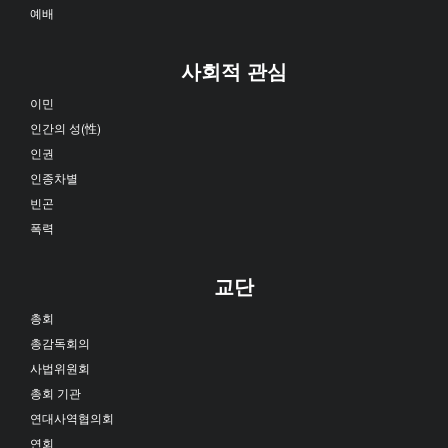
예배
사회적 관심
이민
인간의 성(性)
인권
인종차별
빈곤
폭력
교단
총회
총감독회의
사법위원회
총회 기관
연대사역협의회
연회