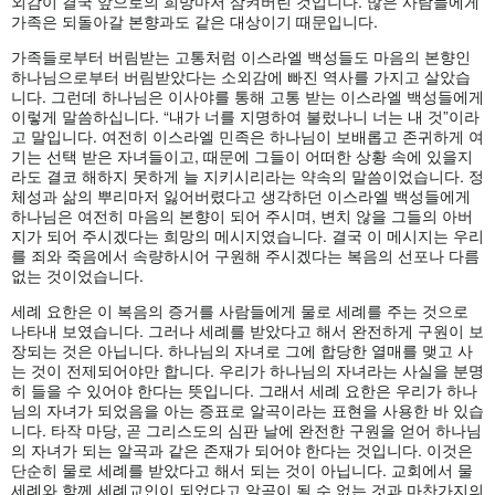
외감이 결국 앞으로의 희망마저 삼켜버린 것입니다. 많은 사람들에게
가족은 되돌아갈 본향과도 같은 대상이기 때문입니다.
가족들로부터 버림받는 고통처럼 이스라엘 백성들도 마음의 본향인
하나님으로부터 버림받았다는 소외감에 빠진 역사를 가지고 살았습
니다. 그런데 하나님은 이사야를 통해 고통 받는 이스라엘 백성들에게
이렇게 말씀하십니다. “내가 너를 지명하여 불렀나니 너는 내 것”이라
고 말입니다. 여전히 이스라엘 민족은 하나님이 보배롭고 존귀하게 여
기는 선택 받은 자녀들이고, 때문에 그들이 어떠한 상황 속에 있을지
라도 결코 해하지 못하게 늘 지키시리라는 약속의 말씀이었습니다. 정
체성과 삶의 뿌리마저 잃어버렸다고 생각하던 이스라엘 백성들에게
하나님은 여전히 마음의 본향이 되어 주시며, 변치 않을 그들의 아버
지가 되어 주시겠다는 희망의 메시지였습니다. 결국 이 메시지는 우리
를 죄와 죽음에서 속량하시어 구원해 주시겠다는 복음의 선포나 다름
없는 것이었습니다.
세례 요한은 이 복음의 증거를 사람들에게 물로 세례를 주는 것으로
나타내 보였습니다. 그러나 세례를 받았다고 해서 완전하게 구원이 보
장되는 것은 아닙니다. 하나님의 자녀로 그에 합당한 열매를 맺고 사
는 것이 전제되어야만 합니다. 우리가 하나님의 자녀라는 사실을 분명
히 들을 수 있어야 한다는 뜻입니다. 그래서 세례 요한은 우리가 하나
님의 자녀가 되었음을 아는 증표로 알곡이라는 표현을 사용한 바 있습
니다. 타작 마당, 곧 그리스도의 심판 날에 완전한 구원을 얻어 하나님
의 자녀가 되는 알곡과 같은 존재가 되어야 한다는 것입니다. 이것은
단순히 물로 세례를 받았다고 해서 되는 것이 아닙니다. 교회에서 물
세례와 함께 세례교인이 되었다고 알곡이 될 수 없는 것과 마찬가지의