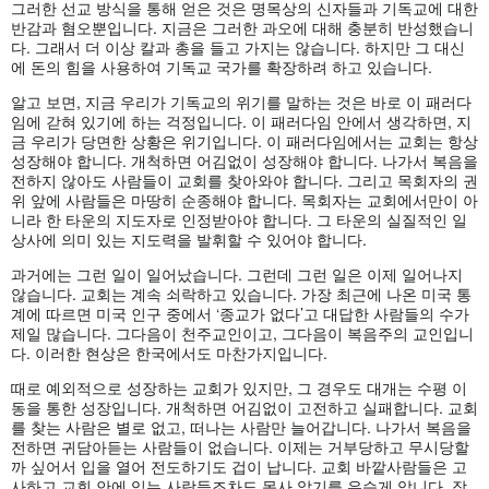
그러한 선교 방식을 통해 얻은 것은 명목상의 신자들과 기독교에 대한
반감과 혐오뿐입니다. 지금은 그러한 과오에 대해 충분히 반성했습니
다. 그래서 더 이상 칼과 총을 들고 가지는 않습니다. 하지만 그 대신
에 돈의 힘을 사용하여 기독교 국가를 확장하려 하고 있습니다.
알고 보면, 지금 우리가 기독교의 위기를 말하는 것은 바로 이 패러다
임에 갇혀 있기에 하는 걱정입니다. 이 패러다임 안에서 생각하면, 지
금 우리가 당면한 상황은 위기입니다. 이 패러다임에서는 교회는 항상
성장해야 합니다. 개척하면 어김없이 성장해야 합니다. 나가서 복음을
전하지 않아도 사람들이 교회를 찾아와야 합니다. 그리고 목회자의 권
위 앞에 사람들은 마땅히 순종해야 합니다. 목회자는 교회에서만이 아
니라 한 타운의 지도자로 인정받아야 합니다. 그 타운의 실질적인 일
상사에 의미 있는 지도력을 발휘할 수 있어야 합니다.
과거에는 그런 일이 일어났습니다. 그런데 그런 일은 이제 일어나지
않습니다. 교회는 계속 쇠락하고 있습니다. 가장 최근에 나온 미국 통
계에 따르면 미국 인구 중에서 ‘종교가 없다’고 대답한 사람들의 수가
제일 많습니다. 그다음이 천주교인이고, 그다음이 복음주의 교인입니
다. 이러한 현상은 한국에서도 마찬가지입니다.
때로 예외적으로 성장하는 교회가 있지만, 그 경우도 대개는 수평 이
동을 통한 성장입니다. 개척하면 어김없이 고전하고 실패합니다. 교회
를 찾는 사람은 별로 없고, 떠나는 사람만 늘어갑니다. 나가서 복음을
전하면 귀담아듣는 사람들이 없습니다. 이제는 거부당하고 무시당할
까 싶어서 입을 열어 전도하기도 겁이 납니다. 교회 바깥사람들은 고
사하고 교회 안에 있는 사람들조차도 목사 알기를 우습게 압니다. 장