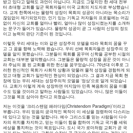
받고 있다고 말해도 과언이 아닙니다. 지금도 그렇지만 한 세대 전부
터 초대형 교회를 일군 목회자들이 미국 교회의 지도자로 부상했습니
다. 교계 한쪽에서는 물량적 성장이 목회의 성공이 아니라는 목소리가
끊임없이 제기되었지만, 인기 있는 기독교 저자들의 프로필에는 어김
없이 자신의 교회를 얼마나 빨리, 얼마나 많이 성장시켰는지를 소개하
는 문구가 들어가 있습니다. 물량적 성공이 곧 그 사람의 신앙의 정도
이고 능력의 판단 기준이 된 것입니다.
이렇듯 우리 세대는 이와 같은 성장주의 모델을 따라 목회의 꿈을 꾸
고 그 꿈을 향해 노력해 왔습니다. 우리 선배 목회자들은 성장주의 모
델을 알지 못했습니다. 그분들이 목회를 꿈꾸며 신학을 공부한 시절의
교회는 대부분 열악했습니다. 그분들은 물량적 성장을 꿈꾼 것이 아니
라 주님의 몸 된 교회를 위한 헌신을 꿈꾸었습니다. 70년대 이후로 그
러한 헌신적인 목회가 사회적 상황과 맞물려 물적 성장을 경험하게 되
었고 대형 교회가 일반적인 현상이 되었습니다. 그 결과 지금 목회 현
장에 있는 우리 세대는 성장주의적 모델을 ‘정상’으로 알게 되었습니
다. 교회가 이렇게 계속 성장하면 머지않아 민족 복음화의 꿈을 이룰
수도 있을 것이라고 말하는 사람들도 있었습니다. 아니, 많은 이들이
그것을 목표 삼아야 한다고 외쳤습니다.
저는 이것을 ‘크리스텐덤 패러다임(Christendom Paradigm)’이라고
부릅니다. 우리 믿음의 궁극적인 목적이 이 세상을 점령하여 다스리는
데 있다고 믿는 것을 말합니다. 예수 그리스도를 믿는 사람들이 다수
자의 위치를 차지하고, 믿는 이들이 힘을 합하여 기독교 국가를 세워
세상을 통치하는 것이 목표입니다. 도시 국가 로마처럼 교회가 곧 국
가가 되는 것입니다. 교회의 수장이 곧 국가의 수장이 되는 것입니다.