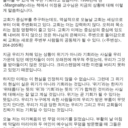
<Marginality>라는 책에서 이정용 교수님은 지금의 상황에 대해 이렇
게 말씀하십니다.
교회가 중심부를 추구하는데도, 역설적으로 오늘날 교회는 세상으로
부터 더욱 주변화되고 있다. 교회는 더는 강력하지 않다. 오히려 목소
리는 점점 영향력이 줄고 있다. 교회가 이제는 중심성의 중심에 있도
록 내버려 두지 않으신 것은 하나님의 은혜이다. 주변으로 돌아감으로
써 교회는 새로운 주변부 사람들의 공동체가 될 수 있다. (<주변성>,
204-205쪽)
지금 우리가 처해 있는 상황이 위기가 아니라 기회라는 사실을 우리
가운데 있던 예언자들이 이미 오래전에 깨우쳐 주었는데, 우리가 그것
을 받아들이지 않은 것입니다. 크리스텐덤에 대한 미련을 버리지 못하
고 있었기 때문입니다.
하지만 이제는 이 현실을 인정하지 않을 수 없습니다. 그런데 그 위기
의 현실이 실은 위기가 아니라 기회라는 것입니다. ‘위기’라는 한자가
‘위태롭다’는 뜻의 ‘위’와 ‘기회’라는 뜻의 ‘기’가 합쳐진 것이라는 사실
에 대해서는 잘 알고 계실 것입니다. 위기는 곧 기회가 될 수 있다는
뜻입니다. 우리가 누구에게 속한 사람들이며 우리가 받은 부름이 무엇
인지 안다면, 우리가 지금 당한 처지는 우리가 그리고 우리 교회들이
진짜가 되는 기회일 수 있다는 것입니다.
오늘 저는 마가복음의 빈 무덤 이야기를 읽었습니다. 부활의 날 아침
에 막달라 마리아와 두 여인이 예수님의 무덤을 방문했을 때 그들은