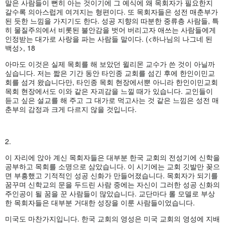
말은 사람들이 뻔히 아는 것이기에 그 예식에 왜 목회자가 필요한지
갈수록 의아스럽게 여겨지는 형편이다. 또 목회자들은 성전 매춘부가
된 듯한 느낌을 가지기도 한다. 성공 지향의 따분한 중류층 사람들, 특
히 물질주의에서 비롯된 불안감을 벗어 버리고자 애쓰는 사람들에게
인정받는 대가로 사랑을 파는 사람들 말이다. (<하나님의 나그네 된
백성>, 18
아마도 이것은 실제 목회를 해 보았던 윌리몬 교수가 쓴 것이 아닐까
싶습니다. 저는 짧은 기간 동안 타인종 교회를 섬긴 후에 한인이민교
회를 섬겨 왔습니다만, 타인종 목회 현장에서뿐 아니라 한인이민교회
목회 현장에서도 이와 같은 자괴감을 느낄 때가 있습니다. 교인들이
듣고 싶은 설교를 해 주고 그 대가로 먹고사는 것 같은 느낌은 성전 매
춘부의 감정과 크게 다르지 않을 것입니다.
2.
이 자리에 앉아 계신 목회자들은 대부분 한국 교회의 전성기에 신학을
공부하고 목회를 소명으로 삼았습니다. 이 시기에는 교회 깃발만 꽂으
면 부흥했고 기적적인 성공 신화가 만들어졌습니다. 목회자가 되기를
꿈꾸며 신학교의 문을 두드린 사람 중에는 자신이 그러한 성공 신화의
주인공이 될 꿈을 꾼 사람들이 많았습니다. 교단마다 롤 모델로 부상
한 목회자들은 대부분 거대한 성장을 이룬 사람들이었습니다.
미국도 마찬가지입니다. 한국 교회의 영성은 미국 교회의 영성에 지배