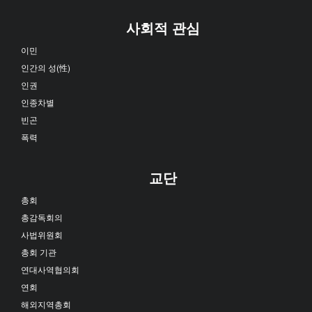
사회적 관심
이민
인간의 성(性)
인권
인종차별
빈곤
폭력
교단
총회
총감독회의
사법위원회
총회 기관
연대사역협의회
연회
해외지역총회