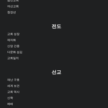
여선교회
청장년
전도
교회 성장
제자화
신앙 간증
다문화 섬김
교회일치
선교
재난 구호
세계 보건
교회 역사
신학
예배