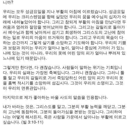
니까?
우리는 모두 성금요일을 지나 부활의 아침에 이르렀습니다. 성금요일
에 우리는 크리스텐덤을 향해 살았던 우리의 꿈을 예수님의 십자가 아
래에 내려놓았어야 합니다. 그리고 참되게 부활의 아침을 만났다면 두
려움과 염려와 절망을 벗어났어야 합니다. 그리고는 갈릴리로 돌아가
서 예수님과 함께 낮아져서 섬기고 희생하여 그리스도의 고난에 참여
하는 일로 우리의 마음이 뜨거워야 합니다. 그리고 우리의 목숨이 다
하는 순간까지 그렇게 살기를 소망하고 기도해야 합니다. 우리의 기쁨
과 보람과 의미는 우리가 얼마나 높이, 얼마나 중심에 가까이 가 있느
냐에 있는 것이 아니라, 우리의 옷에 어린 양의 피가 얼마나 뿌려져 있
느냐에 있기 때문입니다.
그렇게만 한다면, 다 괜찮습니다. 사람들이 말하는 위기는 기회입니
다. 우리의 실패는 가장된 축복입니다. 그러니 괜찮습니다. 그러니 툴
툴 털고 우리의 갈릴리로 가서 죽임당하신 어린 양의 피가 우리의 옷
을 흠뻑 적시기를 소망하며 섬깁시다. 그것이 우리의 소명이고, 그것
이 우리의 면류관입니다.
마지막으로 제가 좋아하는 바울 사도의 말씀을 인용합니다.
내가 바라는 것은, 그리스도를 알고, 그분의 부활 능력을 깨닫고, 그분
의 고난에 동참하여, 그분의 돌아가심을 본받는 것입니다. 그리하여
나는 어떻게 해서든지, 죽은 사람들 가운데서 살아나는 부활에 이르고
싶습니다. (빌 3:10-11)