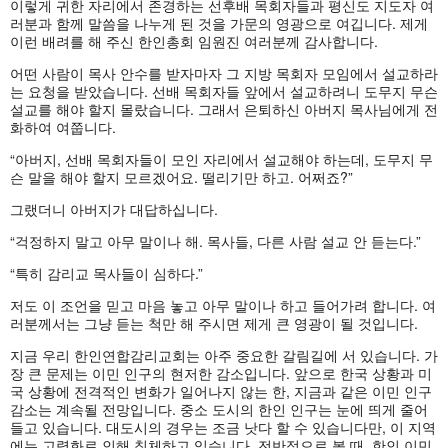
이렇게 귀한 자리에서 존경하는 선후배 목회자들과 평신도 지도자 여
러분과 함께 말씀을 나누게 된 것을 가문의 영광으로 여깁니다. 제게
이런 배려를 해 주신 한인총회 임원진 여러분께 감사합니다.
어떤 사람이 목사 안수를 받자마자 그 지방 목회자 모임에서 설교하라
는 요청을 받았습니다. 선배 목회자들 앞에서 설교하려니 도무지 무슨
설교를 해야 할지 몰랐습니다. 그래서 은퇴하신 아버지 목사님에게 전
화하여 여쭙니다.
“아버지, 선배 목회자들이 모인 자리에서 설교해야 하는데, 도무지 무
슨 말을 해야 할지 모르겠어요. 떨리기만 하고. 어쩌죠?”
그랬더니 아버지가 대답하십니다.
“걱정하지 말고 아무 말이나 해. 목사들, 다른 사람 설교 안 듣는다.”
“특히 감리교 목사들이 심하다.”
저도 이 조언을 믿고 마음 놓고 아무 말이나 하고 들어가려 합니다. 여
러분께서는 그냥 듣는 척만 해 주시면 제게 큰 영광이 될 것입니다.
지금 우리 한인연합감리교회는 아주 중요한 갈림길에 서 있습니다. 가
장 큰 문제는 이민 인구의 현저한 감소입니다. 앞으로 한국 상황과 미
국 상황에 전격적인 변화가 일어나지 않는 한, 지금과 같은 이민 인구
감소는 계속될 전망입니다. 중소 도시의 한인 인구는 눈에 띄게 줄어
들고 있습니다. 대도시의 경우는 조금 낫다 할 수 있습니다만, 이 지역
에는 고령화로 인해 침체하고 있습니다. 전반적으로 볼 때, 한인 이민