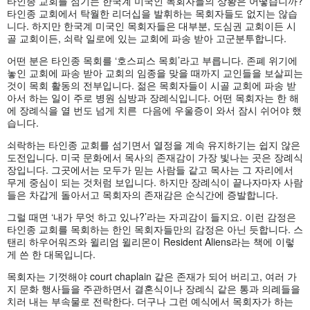
타인종 교회를 섬기는 한국계 미국인 목회자들의 상황은 어떻습니까?
타인종 교회에서 탁월한 리더십을 발휘하는 목회자들도 없지는 않습
니다. 하지만 한국계 미국인 목회자들은 대부분, 도심권 교회이든 시
골 교회이든, 쇠락 일로에 있는 교회에 파송 받아 고군분투합니다.
어떤 분은 타인종 목회를 ‘호스피스 목회’라고 부릅니다. 존폐 위기에
놓인 교회에 파송 받아 교회의 임종을 맞을 때까지 교인들을 보살피는
것이 목회 활동의 전부입니다. 젊은 목회자들이 시골 교회에 파송 받
아서 하는 일이 주로 병원 심방과 장례식입니다. 어떤 목회자는 한 해
에 장례식을 열 번도 넘게 치른 다음에 우울증이 와서 잠시 쉬어야 했
습니다.
쇠락하는 타인종 교회를 섬기면서 열정을 계속 유지하기는 쉽지 않은
도전입니다. 미국 문화에서 목사의 존재감이 가장 빛나는 곳은 장례식
장입니다. 그곳에서는 모두가 믿는 사람들 같고 목사는 그 자리에서
무게 중심이 되는 것처럼 보입니다. 하지만 장례식이 끝나자마자 사람
들은 차갑게 돌아서고 목회자의 존재감은 순식간에 증발합니다.
그럴 때면 ‘내가 무엇 하고 있나?’라는 자괴감이 들지요. 이런 감정은
타인종 교회를 목회하는 한인 목회자들만의 감정은 아닌 듯합니다. 스
탠리 하우어워즈와 윌리엄 윌리몬이 Resident Aliens라는 책에 이렇
게 쓴 한 대목입니다.
목회자는 기껏해야 court chaplain 같은 존재가 되어 버리고, 여러 가
지 문화 행사들을 주관하면서 결혼식이나 장례식 같은 통과 의례들을
치러 내는 부속물로 전락한다. 더구나 그런 예식에서 목회자가 하는