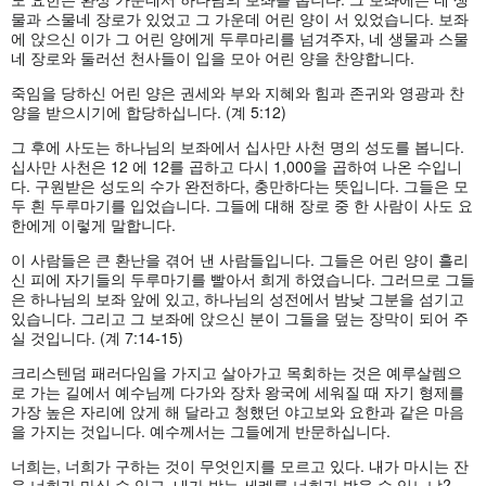
물과 스물네 장로가 있었고 그 가운데 어린 양이 서 있었습니다. 보좌
에 앉으신 이가 그 어린 양에게 두루마리를 넘겨주자, 네 생물과 스물
네 장로와 둘러선 천사들이 입을 모아 어린 양을 찬양합니다.
죽임을 당하신 어린 양은 권세와 부와 지혜와 힘과 존귀와 영광과 찬
양을 받으시기에 합당하십니다. (계 5:12)
그 후에 사도는 하나님의 보좌에서 십사만 사천 명의 성도를 봅니다.
십사만 사천은 12 에 12를 곱하고 다시 1,000을 곱하여 나온 수입니
다. 구원받은 성도의 수가 완전하다, 충만하다는 뜻입니다. 그들은 모
두 흰 두루마기를 입었습니다. 그들에 대해 장로 중 한 사람이 사도 요
한에게 이렇게 말합니다.
이 사람들은 큰 환난을 겪어 낸 사람들입니다. 그들은 어린 양이 흘리
신 피에 자기들의 두루마기를 빨아서 희게 하였습니다. 그러므로 그들
은 하나님의 보좌 앞에 있고, 하나님의 성전에서 밤낮 그분을 섬기고
있습니다. 그리고 그 보좌에 앉으신 분이 그들을 덮는 장막이 되어 주
실 것입니다. (계 7:14-15)
크리스텐덤 패러다임을 가지고 살아가고 목회하는 것은 예루살렘으
로 가는 길에서 예수님께 다가와 장차 왕국에 세워질 때 자기 형제를
가장 높은 자리에 앉게 해 달라고 청했던 야고보와 요한과 같은 마음
을 가지는 것입니다. 예수께서는 그들에게 반문하십니다.
너희는, 너희가 구하는 것이 무엇인지를 모르고 있다. 내가 마시는 잔
을 너희가 마실 수 있고, 내가 받는 세례를 너희가 받을 수 있느냐?