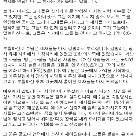
천사를 만납니다. 그 천사는 여인들에게 말합니다.
놀라지 마시오. 그대들은 십자가에 못 박히신 나사렛 사람 예수를 찾
고 있지만, 그는 살아나셨소. 그는 여기에 계시지 않소. 보시오, 그를
안장했던 곳이오. 그러니 그대들은 가서, 그의 제자들과 베드로에게
말하기를 그는 그들보다 먼저 갈릴리로 가실 것이니, 그가 그들에게
말씀하신 대로, 그들은 거기에서 그를 볼 것이라고 하시오. (막 16:6-
7)
부활하신 예수님은 제자들을 다시 갈릴리로 부르십니다. 갈릴리는 당
시 유대 사회에서 가장자리에 있었고 또한 아래쪽에 있었습니다. 가난
한 사람들, 병든 사람들, 밀려난 사람들, 뒤처진 사람들이 사는 곳이었
습니다. 지체 높은 사람들은 그들을 ‘암 하아렛츠’라고, ‘땅의 사람
들’이라고 하시(下視)했습니다. 예수님은 그곳에서 사역을 시작하셨
고 예루살렘에서 당신의 사명을 이루신 후에 다시 그곳으로 가십니다.
그리고 부활하신 후에 그곳에서 흩어진 제자들을 다시 모으십니다.
예수께서 갈릴리에서 시작하여 예루살렘에 이르러 당신의 사명을 완
성해 가시는 동안 제자들은 철저히 실패합니다. 예수님은 죽임당하신
어린 양으로서 당신을 드리려 하셨는데, 제자들은 위대한 다윗의 왕국
을 꿈꾸었기 때문입니다. 예수께서 십자가에 달려 돌아가시기까지 제
자들은 크리스텐덤의 꿈을 놓지 못했습니다. 마지막 순간에라도 예수
님이 떨치고 일어나 위대한 다윗 왕국을 세워 주시기를 기대했습니다.
그리고 그 왕국에서 영화를 누리고 싶었습니다.
그 꿈은 골고다 언덕에서 산산이 깨어졌습니다. 그들은 뿔뿔이 흩어져