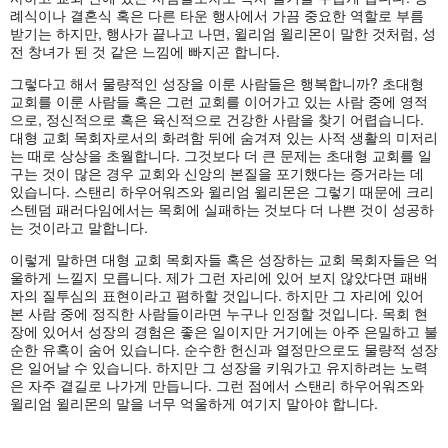
례식이나 결혼식 혹은 다른 타운 행사에서 가끔 중요한 역할로 부름
받기는 하지만, 행사가 끝나고 나면, 윌리엄 윌리몬이 말한 것처럼, 성
전 창녀가 된 것 같은 느낌에 빠지곤 합니다.
그렇다고 해서 물량적인 성장을 이룬 사람들은 행복합니까? 초대형
교회를 이룬 사람들 혹은 그런 교회를 이어가고 있는 사람 중에 영적
으로, 정신적으로 혹은 육신적으로 건강한 사람을 찾기 어렵습니다.
대형 교회 목회자로서의 화려함 뒤에 숨겨져 있는 사적 생활의 미저리
는 때로 상상을 초월합니다. 그것보다 더 큰 문제는 초대형 교회를 일
구는 것이 많은 경우 교회와 신앙의 본질을 포기했다는 증거라는 데
있습니다. 스탠리 하우어워즈와 윌리엄 윌리몬은 그렇기 때문에 크리
스텐덤 패러다임에서는 목회에 실패하는 것보다 더 나쁜 것이 성공하
는 것이라고 말합니다.
이렇게 말하면 대형 교회 목회자들 혹은 성장하는 교회 목회자들은 억
울하게 느낄지 모릅니다. 제가 그런 자리에 있어 보지 않았다면 패배
자의 질투심의 표현이라고 폄하할 것입니다. 하지만 그 자리에 있어
본 사람 중에 정직한 사람들이라면 누구나 인정할 것입니다. 목회 현
장에 있어서 성장의 경험은 좋은 일이지만 거기에는 아주 은밀하고 불
순한 유혹이 숨어 있습니다. 순수한 헌신과 열정만으로도 물량적 성장
은 일어날 수 있습니다. 하지만 그 성장을 키워가고 유지하려는 노력
은 자주 곁길로 나가게 만듭니다. 그런 점에서 스탠리 하우어워즈와
윌리엄 윌리몬의 말을 너무 억울하게 여기지 말아야 합니다.