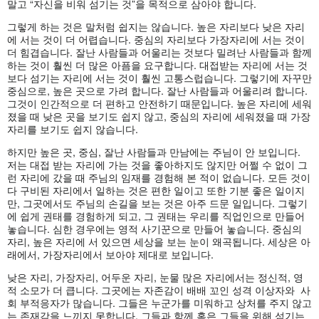
말고 “자신을 비워 섬기는 것”을 목적으로 삼아야 합니다.
그렇게 하는 것은 말처럼 쉽지는 않습니다. 높은 자리보다 낮은 자리
에 서는 것이 더 어렵습니다. 중심의 자리보다 가장자리에 서는 것이
더 힘겹습니다. 잘난 사람들과 어울리는 것보다 밀려난 사람들과 함께
하는 것이 훨씬 더 많은 아픔을 요구합니다. 대접받는 자리에 서는 것
보다 섬기는 자리에 서는 것이 훨씬 고통스럽습니다. 그렇기에 자꾸만
중심으로, 높은 곳으로 가려 합니다. 잘난 사람들과 어울리려 합니다.
그것이 인간적으로 더 편하고 안전하기 때문입니다. 높은 자리에 세워
졌을 때 낮은 곳을 보기도 쉽지 않고, 중심의 자리에 세워졌을 때 가장
자리를 보기도 쉽지 않습니다.
하지만 높은 곳, 중심, 잘난 사람들과 만남에는 주님이 안 보입니다.
저는 대접 받는 자리에 가는 것을 좋아하지도 않지만 어쩔 수 없이 그
런 자리에 갔을 때 주님의 임재를 경험해 본 적이 없습니다. 모든 것이
다 구비된 자리에서 일하는 것은 편한 일이고 또한 기분 좋은 일이지
만, 그곳에서도 주님의 손길을 보는 것은 아주 드문 일입니다. 그렇기
에 쉽게 권태를 경험하게 되고, 그 권태는 우리를 직업인으로 만들어
놓습니다. 심한 경우에는 영적 사기꾼으로 만들어 놓습니다. 중심의
자리, 높은 자리에 서 있으면 세상을 보는 눈이 왜곡됩니다. 세상은 아
래에서, 가장자리에서 보아야 제대로 보입니다.
낮은 자리, 가장자리, 어두운 자리, 눈물 많은 자리에서는 정신적, 영
적 소모가 더 큽니다. 그곳에는 자존감이 배배 꼬인 성격 이상자와 사
회 부적응자가 많습니다. 그들은 누군가를 미워하고 상처를 주지 않고
는 존재감을 느끼지 못합니다. 그들과 함께 혹은 그들을 위해 섬기는