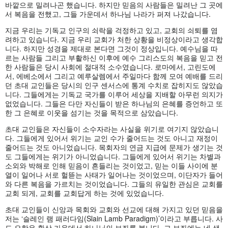
바깥으로 밀려나곤 했습니다. 하지만 믿음의 사람들은 밀려난 그 곳에
서 복음을 전했고, 그들 가운데서 하나님 나라가 퍼져 나갔습니다.
지금 우리는 기독교 인구의 쇠락을 걱정하고 있고, 교회의 쇠퇴를 염
려하고 있습니다. 지금 우리 교회가 처한 상황을 비정상이라고 생각합
니다. 하지만 성경을 제대로 본다면 그것이 정상입니다. 예수님을 따
르는 사람들 그리고 부활하신 이후에 예수 그리스도의 복음을 믿고 전
한 사람들은 당시 사회에 절대적 소수였습니다. 로마에서, 고린도에
서, 에베소에서 그리고 예루살렘에서 주일마다 함께 모여 예배를 드리
던 초대 교인들은 당시의 인구 센서스에 통계 수치로 잡히지도 않았습
니다. 그들에게는 기독교 국가를 이루어 세상을 지배할 아무런 의지가
없었습니다. 그들은 다만 자신들이 받은 하나님의 은혜를 증언하고 또
한 그 은혜로 이웃을 섬기는 것을 목적으로 삼았습니다.
초대 교인들은 자신들이 소수자라는 사실을 위기로 여기지 않았습니
다. 그들에게 있어서 위기는 교인 수가 줄어드는 것도 아니고 재정이
줄어드는 것도 아니었습니다. 목회자의 연금 지급에 문제가 생기는 것
도 그들에게는 위기가 아니었습니다. 그들에게 있어서 위기는 차별과
소외와 박해로 인해 믿음이 흔들리는 것이었고, 믿는 이들 사이에 분
열이 일어나 서로 헐뜯는 사태가 일어나는 것이었으며, 이단자가 들어
와 다른 복음을 가르치는 것이었습니다. 그들의 유일한 관심은 교회를
교회 되게, 교회를 교회답게 하는 것에 있었습니다.
초대 교인들이 신앙과 목회와 교회와 선교에 대해 가지고 있던 믿음을
저는 ‘슬레인 램 패러다임(Slain Lamb Paradigm)’이라고 부릅니다. 사
도 요한은 환상 가운데서 하나님의 보좌를 봅니다. 그 보좌에는 네 생