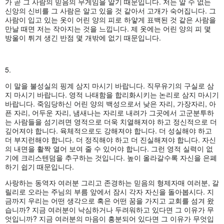
가 곧 그 사람의 믿음의 무게임을 알기 때문입니다. 저는 알 수 없는
신앙의 신비를 그 사람은 알고 있을 것 같아서 고개가 숙어집니다. 그
사람이 입고 있는 옷이 어린 양의 피로 하얗게 표백된 것 같은 사람을
만날 때면 저는 작아지는 것을 느낍니다. 제 옷에는 어린 양의 피 몇
방울이 튀겨 생긴 반점 몇 개밖에 없기 때문입니다.
5.
이 말을 불성실의 핑계 삼지 마시기 바랍니다. 직무유기의 구실로 삼
지 마시기 바랍니다. 영적 나태함을 합리화시키는 논리로 삼지 마시기
바랍니다. 죽임당하신 어린 양의 백성으로서 낮은 자리, 가장자리, 아
픈 자리, 어두운 자리, 냄새나는 자리로 내려가 그곳에서 고군분투하
는 사람들을 섬기려면 영적으로 더욱 치열해져야 하고 정신적으로 더
깊어져야 합니다. 육체적으로도 강해져야 합니다. 더 성실해야 하고
더 부지런해야 합니다. 더 정직해야 하고 더 진실해져야 합니다. 자신
의 내면을 활짝 열어 보여 줄 수 있어야 합니다. 그런 영적 실력이 없
기에 크리스텐덤을 추구하는 것입니다. 높이 올라갈수록 자신을 은폐
하기 쉽기 때문입니다.
사랑하는 동역자 여러분 그리고 존경하는 믿음의 형제자매 여러분, 갈
릴리로 오라는 주님의 부름 앞에서 잠시 각자 자신을 돌아봅시다. 지
금까지 우리는 어떤 생각으로 혹은 어떤 꿈을 가지고 교회를 섬겨 왔
습니까? 지금 여러분이 낙심하거나 두려워하고 있다면 그 이유가 무
엇입니까? 지금 여러분의 마음이 흥분되어 있다면 그 이유가 무엇입