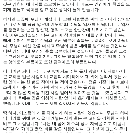
것은 엄청난 에너지를 소모하는 일입니다. 때로는 인간에게 환멸을 느
끼게 만들고 목회를 접고 싶은 생각이 들게 만듭니다.
하지만 그곳에 주님이 계십니다. 그런 사람들을 위해 섬기다가 상처받
고 그로 인해 끙끙 앓으며 기도할 때 주님의 임재를 만납니다. 그 임재
를 경험하는 순간 정신적, 영적 소모는 한순간에 채워지고도 남습니
다. 예수 그리스도의 남은 고난에 참여하는 영예를 경험합니다. 우리
에게 주어진 부름은 주님의 고난 덕분에 축복을 누리라는 것이 아닙니
다. 주님이 마신 잔을 마시고 주님이 받은 세례를 받으라는 것입니다.
어린 양의 피에 우리의 옷을 표백하라는 것입니다. 말만 들으면 그것
은 고난에로의 부름이지만, 그것을 경험하고 보면 그것은 말할 수 없
는 영예로의 부름이고 또한 감격에로의 부름입니다.
이 나이쯤 되니, 저는 누구 앞에서도 주눅 들지 않습니다. 저보다 더
큰 교회를 일군 사람이나 교권의 사다리에서 제 위에 올라서 있는 사
람 앞에서는 한 번도 작아져 본 적이 없습니다. 젊은 시절에는 저보다
스펙이 더 좋은 가진 사람 앞에서 가끔 주눅 들었습니다. 그 후에는 저
보다 더 많은 지식을 가진 사람 앞에서 작아지는 것을 느꼈습니다. 그
보다 더 후에는 깊은 영성의 사람 앞에서 초라해지는 저 자신을 발견
했습니다. 이제는 누구도 저를 작아지게 만들지 않습니다.
딱 하나, 이즈음에 저를 작아지게 하는 사람이 있습니다. 주님과 하나
님 나라를 위해 큰 것을 내려놓은 사람 혹은 큰 고난을 경험한 사람이
바로 그 사람입니다. “나는 내 몸에 예수의 상처 자국을 지고 다닙니
다”(갈 6:17)라고 했던 바울 같은 사람입니다. 그 희생과 고난의 무게