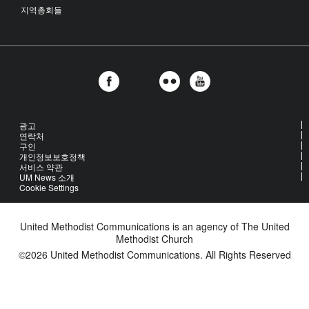
지역총회들
광고
연락처
구인
개인정보보호정책
서비스 약관
UM News 소개
Cookie Settings
United Methodist Communications is an agency of The United
Methodist Church
©2026
United Methodist Communications. All Rights Reserved