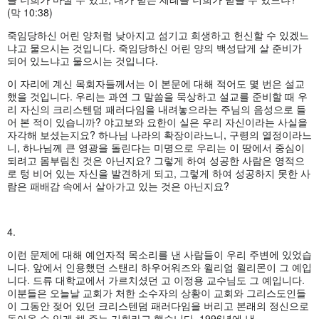
(막 10:38)
죽임당하신 어린 양처럼 낮아지고 섬기고 희생하고 헌신할 수 있겠느
냐고 물으시는 것입니다. 죽임당하신 어린 양의 백성답게 살 준비가
되어 있느냐고 물으시는 것입니다.
이 자리에 계신 목회자들께서는 이 본문에 대해 적어도 몇 번은 설교
했을 것입니다. 우리는 과연 그 말씀을 묵상하고 설교를 준비할 때 우
리 자신의 크리스텐덤 패러다임을 내려놓으라는 주님의 음성으로 들
어 본 적이 있습니까? 야고보와 요한이 실은 우리 자신이라는 사실을
자각해 보셨는지요? 하나님 나라의 확장이라느니, 구령의 열정이라느
니, 하나님께 큰 영광을 돌린다는 미명으로 우리는 이 땅에서 중심이
되려고 몸부림친 것은 아닌지요? 그렇게 하여 성공한 사람은 영적으
로 텅 비어 있는 자신을 발견하게 되고, 그렇게 하여 성공하지 못한 사
람은 패배감 속에서 살아가고 있는 것은 아닌지요?
4.
이런 문제에 대해 예언자적 목소리를 낸 사람들이 우리 주변에 있었습
니다. 앞에서 인용했던 스탠리 하우어워즈와 윌리엄 윌리몬이 그 예입
니다. 드류 대학교에서 가르치셨던 고 이정용 교수님도 그 예입니다.
이분들은 오늘날 교회가 처한 소수자의 상황이 교회와 그리스도인들
이 그동안 젖어 있던 크리스텐덤 패러다임을 버리고 본래의 정신으로
돌아올 수 있게 해 주는 기회라고 했습니다. 1996년에 낸