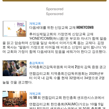
Sponsored
Sponsored
개체교회
다음세대를 위한 신앙교육 교재 HONEYCOMB
후러싱제일교회의 가정연계 신앙교육 교재
‘HONEYCOMB(허니콤)’은 부모와 자녀가 함께 말씀
을 읽고 암송하며 신앙을 일상 속에서 이어가도록 돕는 교재다. 김정
호 목사는 “말씀이 가정으로 이어질 때 비로소 신앙이 삶이 됩니다.”라
며 교회와 가정이 함께 다음세대의 믿음을 세워가야 한다고 강조했다.
총감독회의
지역총회간감독위원회 미국에 2명의 감독 증원 권고
연합감리교회 지역총회간감독위원회는 2028년부
터 미국 내 감독 수를 현재 32명에서 34명으로 2명
늘릴 것을 권고했다.
개체교회
제 50 회 연합감리교회 한인총회 샌프란시스코에서
연합감리교회 한인총회(KAUMC)가오는 10월 5일
부터 8일까지 샌프란시스코에서 제 50회 총회를 개