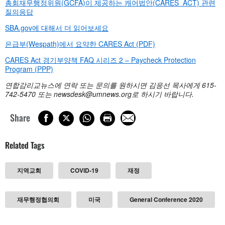
총회재무행정위원(GCFA)이 제공하는 캐어법안(CARES ACT) 관련
질의응답
SBA.gov에 대해서 더 읽어보세요
은급부(Wespath)에서 요약한 CARES Act (PDF)
CARES Act 경기부양책 FAQ 시리즈 2 – Paycheck Protection
Program (PPP)
연합감리교뉴스에
연락
또는
문의를
원하시면
김응선
목사에게
615-
742-5470
또는
newsdesk@umnews.org
로
하시기
바랍니다
.
Share
Related Tags
지역교회
COVID-19
재정
재무행정협의회
미국
General Conference 2020