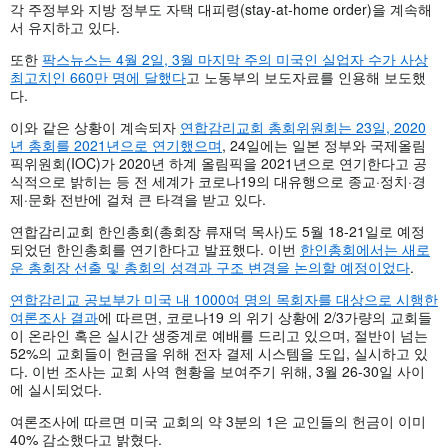
각 주정부와 지방 정부도 자택 대피령(stay-at-home order)을 계속해
서 유지하고 있다.
또한
팍스뉴스는 4월 2일, 3월 마지막 주의 미국인 실업자 수가 사상
최고치인 660만 명에 달했다
고 노동부의 보도자료를 인용해 보도했
다.
이와 같은 상황이 계속되자
연합감리교회 총회위원회는 23일, 2020
년 총회를 2021년으로 연기했으며
, 24일에는 일본 정부와 국제올림
픽위원회(IOC)가 2020년 하계 올림픽을 2021년으로 연기한다고 공
식적으로 밝히는 등 전 세계가 코로나19의 대유행으로 종교·정치·경
제·문화 전반에 걸쳐 큰 타격을 받고 있다.
연합감리교회 한인총회(총회장 류재덕 목사)도 5월 18-21일로 예정
되었던 한인총회를 연기한다고 발표했다. 이번
한인총회에서는 새로
운 총회장 선출 및 총회의 성격과 구조 변경을 논의할 예정이었다
.
연합감리교 공보부가 미국 내 1000여 명의 목회자를 대상으로 시행한
여론조사 결과
에 따르면, 코로나19 의 위기 상황에 2/3가량의 교회들
이 온라인 혹은 실시간 생중계로 예배를 드리고 있으며, 절반이 넘는
52%의 교회들이 헌금을 위해 전자 결제 시스템을 도입, 실시하고 있
다. 이번 조사는 교회 사역 현황을 보여주기 위해, 3월 26-30일 사이
에 실시되었다.
여론조사에 따르면 미국 교회의 약 3분의 1은 교인들의 헌금이 이미
40% 감소했다고 밝혔다.