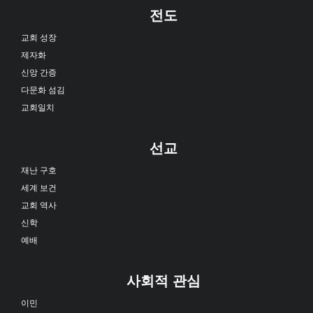
전도
교회 성장
제자화
신앙 간증
다문화 섬김
교회일치
선교
재난 구호
세계 보건
교회 역사
신학
예배
사회적 관심
이민