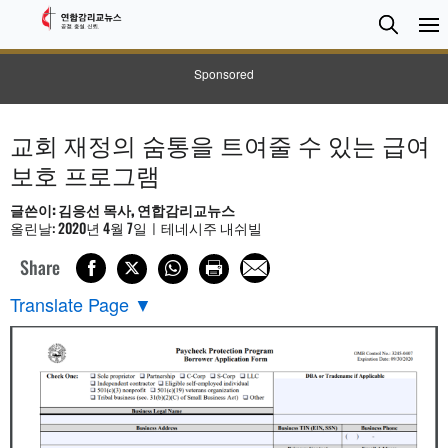
검
Searc
색
Sponsored
교회 재정의 숨통을 트여줄 수 있는 급여
보호 프로그램
글쓴이: 김응선 목사, 연합감리교뉴스
올린날: 2020년 4월 7일ㅣ테네시주 내쉬빌
Share
Translate Page
▼