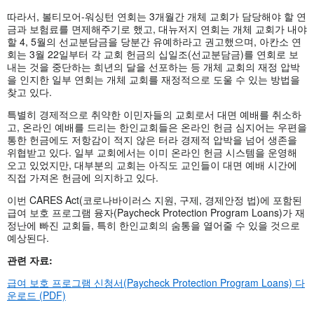
따라서, 볼티모어-워싱턴 연회는 3개월간 개체 교회가 담당해야 할 연
금과 보험료를 면제해주기로 했고, 대뉴저지 연회는 개체 교회가 내야
할 4, 5월의 선교분담금을 당분간 유예하라고 권고했으며, 아칸소 연
회는 3월 22일부터 각 교회 헌금의 십일조(선교분담금)를 연회로 보
내는 것을 중단하는 희년의 달을 선포하는 등 개체 교회의 재정 압박
을 인지한 일부 연회는 개체 교회를 재정적으로 도울 수 있는 방법을
찾고 있다.
특별히 경제적으로 취약한 이민자들의 교회로서 대면 예배를 취소하
고, 온라인 예배를 드리는 한인교회들은 온라인 헌금 심지어는 우편을
통한 헌금에도 저항감이 적지 않은 터라 경제적 압박을 넘어 생존을
위협받고 있다. 일부 교회에서는 이미 온라인 헌금 시스템을 운영해
오고 있었지만, 대부분의 교회는 아직도 교인들이 대면 예배 시간에
직접 가져온 헌금에 의지하고 있다.
이번 CARES Act(코로나바이러스 지원, 구제, 경제안정 법)에 포함된
급여 보호 프로그램 융자(Paycheck Protection Program Loans)가 재
정난에 빠진 교회들, 특히 한인교회의 숨통을 열어줄 수 있을 것으로
예상된다.
관련
자료:
급여 보호 프로그램 신청서(Paycheck Protection Program Loans) 다
운로드 (PDF)