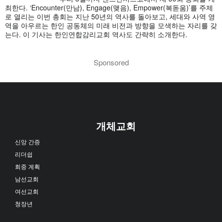
최한다. ‘Encounter(만남), Engage(맺음), Empower(복돋움)’를 주제
로 열리는 이번 총회는 지난 50년의 역사를 돌아보고, 세대와 사역 영
역을 아우르는 한인 공동체의 미래 비전과 방향을 모색하는 자리를 갖
는다. 이 기사는 한인연합감리교회 역사도 간략히 소개한다.
Sponsored
개체교회
신앙 간증
리더쉽
회중 계획
남선교회
여선교회
청장년