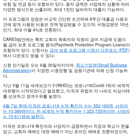
보험 및 연금 등이 포함되어 있다. 융자 금액은 사업체의 상황에 따라
다양한 방식으로 산출되며, 최대 1천만 달러까지 대출이 가능하다.
이 프로그램의 장점은 비교적 간단한 조건하에 8주간 대출금 사용조
건에 맞게 사용된 비용은 전액 탕감받을 수 있으며, 비탕감분은 10년
만기, 최대 이율 4%로 전환된다.
CARES법안에는 특히 교회의 목회자와 직원의 급여 지급에 도움이
될 급여 보호 프로그램 융자(Paycheck Protection Program Loans)이
포함되어 있다. 신청서는
급여 보호 프로그램 신청서 다운로드 (PDF)
에서 다운로드 받을 수 있다.
신청 만기일은 오는 6월 30일까지이며,
중소기업청(Small Business
Administration)
이 지정한 시중은행 및 금융기관에 의해 신청 가능하
다.
지난 3월 11일 세계보건기구(WHO)는 코로나19(Covid-19)의 세계적
대유행이 시작되었다고 발표했고, 미국과 유럽의 각 나라도 비상사태
를 선포하고 경계수위를 높였다.
4월 7일 현재 미국의 코로나19 누적 확진자 수는 352,160명, 사망자
는 10,369명이다. 전 세계의 누적 확진자는 1,323,735명이며, 사망자
는 73,611명에 달한다.
미국은 코로나19 확진자와 사망자가 급증하면서 직장과 학교가 문을
닫고, 교회의 예배도 대면 예배가 아닌 온라인 예배로 전환되었으며,