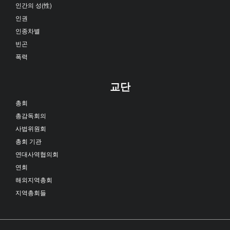
인간의 성(性)
인권
인종차별
빈곤
폭력
교단
총회
총감독회의
사법위원회
총회 기관
연대사역협의회
연회
해외지역총회
지역총회들