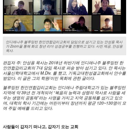
인디애나주 블루밍턴 한인연합감리교회의 담임으로 섬기고 있는 안성용 목사
가 Zoom을 통해 화요 청년 리더 성경공부를 진행하고 있다. 사진 제공, 안성용
목사.
편집자 주
: 안성용 목사는 2018년 하반기에 인디애나주 블루밍턴 한
인연합감리교회의 7대 담임 목사로 파송 받아 섬기고 있다. 안 목사는
서울신학대학교에서 M.Div. 를 했고, 기독교대한성결교회에서 안수를
받았다. 이 글은 그의 학원/이민 목회에 관한 글이다.
블루밍턴 한인연합감리교회는 인디애나 주립대학교가 있는 블루밍턴
지역에 약
39년 전 개척되어 “복음의 능력과 성령의 역사로 사람을 세
우는 생명의 공동체”라는 사명을 가지고 지역 공동체를 섬기고 있으
며, 대학의 학사 기간에는 어린이부터 장년까지 평균 120~130명이 모
여 주일 예배를 드리고 있다.
사람들이 갑자기 떠나고
, 갑자기 오는 교회