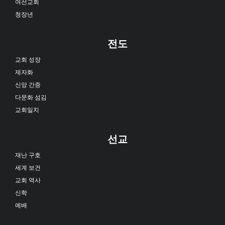
여선교회
청장년
전도
교회 성장
제자화
신앙 간증
다문화 섬김
교회일치
선교
재난 구호
세계 보건
교회 역사
신학
예배