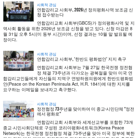
사회적 관심
연합감리교 사회부, 2026년 정의평화사역 보조금 신
청 접수받는다
연합감리교회 사회부(GBCS)가 정의평화사역 및 지
역사회 활동을 위한 2026년 보조금 신청을 받고 있다. 신청 마감은 8
월 31일 오후 5시(미 동부 시간)이며, 선정 결과는 10월 말 발표될 예
정이다.
사회적 관심
연합감리교 사회부, ‘한반도 평화법안’ 지지 촉구
연합감리교회 사회부는 7월 27일 한국전쟁 정전협
정 체결 73주년과 다가오는 광복절을 맞아 미국 연
합감리교인들에게 자신들의 지역구 연방하원의원에게 한반도평화법
안(Peace on the Korean Peninsula Act, H.R. 1841)에 대한 지지를
요구하는 이메일을 보내자고 촉구했다.
사회적 관심
정전협정 73주년을 맞이하여 미 종교·시민단체 “정전
에서 평화로”
연합감리교회 사회부와 세계선교부를 포함한 73개
종교·시민사회단체로 구성된 코리아평화네트워크(Korea Peace
Network)는 한국전쟁 정전협정 체결 73주년을 맞아 미국 정부에 북한