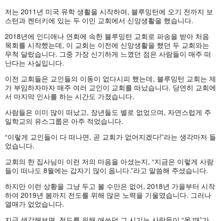
저는 2011년 미국 유학 생활을 시작하여, 블루밍턴에 오기 전까지 보
스턴과 켄터키에 있는 두 이민 교회에서 신앙생활을 했습니다.
2018년에 인디애나 연회에 속한 블루밍턴 교회로 파송을 받아 처음
목회를 시작했는데, 이 교회는 이전에 신앙생활을 했던 두 교회와는
무척 달랐습니다. 그중 가장 신기하게 느꼈던 점은 사람들이 매주 떠
난다는 사실입니다.
이전 교회들은 교인들의 이동이 없다시피 했는데, 블루밍턴 교회는 제
가 부임하자마자 매주 여러 교인이 교회를 떠났습니다. 당연히 교회에
서 마지막 인사를 하는 시간도 가졌습니다.
사람들은 이미 많이 떠났고, 장년들도 별로 없었으며, 자연스럽게 주
일학교의 유스그룹은 아주 적었습니다.
“이렇게 교인들이 다 떠나면, 곧 교회가 없어지겠다!”라는 생각마저 들
었습니다.
교회의 한 집사님이 이런 저의 마음을 아셨는지, “지금은 이렇게 사람
들이 떠나도 8월에는 갑자기 많이 옵니다.”라고 말씀해 주셨습니다.
하지만 이런 상황을 그냥 두고 볼 수만은 없어, 2018년 가을부터 시작
하여 2019년 봄까지 전도를 위해 많은 노력을 기울였습니다. 그러나
열매가 없었습니다.
지금 생각해보면, 전도를 위해 애쓰던 그 시기는 사람들이 “올 때”가