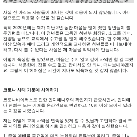
께 찍은 사진. 사진 제공, 안성용 목사, 블루밍턴 한인연합감리교회
사실 전 아직도 사람들이 떠나는 것에 적응이 되지 않았습니다. 아니
앞으로도 적응할 수 없을 것 같습니다.
특히 2020년에는 제가 지난 2년 동안 마음을 많이 줬던 청년들이 블
루밍턴을 떠납니다. 이 청년들은 그동안 청년부 회장단, 소그룹 리더,
찬양팀 등으로 교회에서 수고를 참 많이 해주었습니다. 한 주에 3일
이상 말씀과 예배 그리고 개인적으로 교제하던 청년들을 떠나보내야
하고, 다시 볼 수 없다는 사실은 제 마음을 먹먹하게 만듭니다.
이렇게 속상할 줄 알았으면, 마음은 주지 않고 같이 사역만 할 걸 그랬
습니다. 서운한데, 잡을 수도 없고, 잡아서도 안 되니, 떠나보내야겠지
요. 그렇게 이 헤어짐은 시간이 지나도 익숙해질 것 같지 않습니다.
코로나 사태 가운데 사역하기
코로나바이러스로 인한 인디애나주의 확진자가 급증하면서, 인디애
나 연회는 모든 예배를 온라인으로 변경하고, 10명 이상 모이지 말라
는 지침을 내렸습니다.
저는 어떻게 교회 사역을 연속성 있게 할 수 있을까 고민하다 결국 모
든 사역을 온라인으로 하기로 결심하고 다음과 같이 실천했습니다.
1. 주일 예배를 금요일에 미리 녹화하여 유튜브에 올리고, 주일 11시