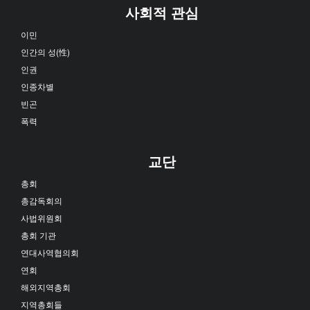
사회적 관심
이민
인간의 성(性)
인권
인종차별
빈곤
폭력
교단
총회
총감독회의
사법위원회
총회 기관
연대사역협의회
연회
해외지역총회
지역총회들