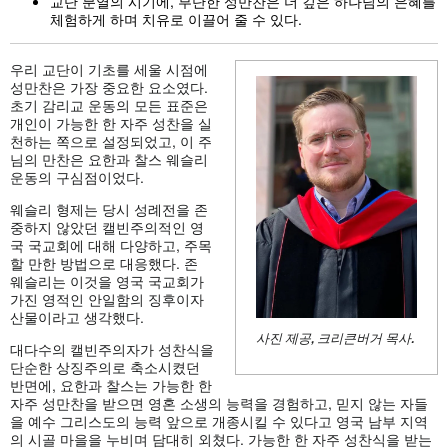
교단 분열의 시기에, 부단한 성만찬은 더 깊은 하나님의 은혜를
체험하게 하며 치유로 이끌어 줄 수 있다.
우리 교단이 기초를 세울 시점에
성만찬은 가장 중요한 요소였다.
초기 감리교 운동의 모든 표준은
개인이 가능한 한 자주 성찬을 실
천하는 쪽으로 설정되었고, 이 주
님의 만찬은 요한과 찰스 웨슬리
운동의 구심점이었다.
웨슬리 형제는 당시 성례전을 존
중하지 않았던 캘빈주의적인 영
국 국교회에 대해 다양하고, 주목
할 만한 방법으로 대응했다. 존
웨슬리는 이것을 영국 국교회가
가진 영적인 안일함의 징후이자
산물이라고 생각했다.
사진 제공, 크리큰버거 목사.
대다수의 캘빈주의자가 성찬식을
단순한 상징주의로 축소시켰던
반면에, 요한과 찰스는 가능한 한
자주 성만찬을 받으면 영혼 소생의 능력을 경험하고, 믿지 않는 자들
을 예수 그리스도의 능력 앞으로 개종시킬 수 있다고 영국 남부 지역
의 시골 마을을 누비며 담대히 외쳤다. 가능한 한 자주 성찬식을 받는