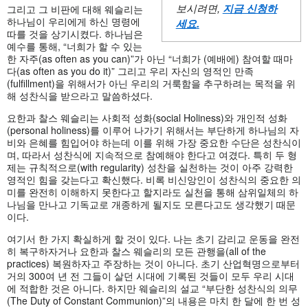
보시려면,
지금 신청하
그리고 그 비판에 대해 웨슬리는
하나님이 우리에게 하신 명령에
세요
.
따를 것을 상기시켰다. 하나님은
예수를 통해, “너희가 할 수 있는
한 자주(as often as you can)”가 아닌 “너희가 (예배에) 참여할 때마
다(as often as you do it)” 그리고 우리 자신의 영적인 만족
(fulfillment)을 위해서가 아닌 우리의 거룩함을 추구하려는 목적을 위
해 성찬식을 받으라고 말씀하셨다.
요한과 찰스 웨슬리는 사회적 성화(social Holiness)와 개인적 성화
(personal holiness)를 이루어 나가기 위해서는 부단하게 하나님의 자
비와 은혜를 힘입어야 하는데 이를 위해 가장 중요한 수단은 성찬식이
며, 따라서 성찬식에 지속적으로 참예해야 한다고 여겼다. 특히 두 형
제는 규칙적으로(with regularity) 성찬을 실천하는 것이 아주 강력한
영적인 힘을 갖는다고 확신했다. 비록 비신앙인이 성찬식의 중요한 의
미를 완전히 이해하지 못한다고 할지라도 실천을 통해 삼위일체의 하
나님을 만나고 기독교로 개종하게 될지도 모른다고도 생각했기 때문
이다.
여기서 한 가지 확실하게 할 것이 있다. 나는 초기 감리교 운동을 완전
히 복구하자거나 요한과 찰스 웨슬리의 모든 관행을(all of the
practices) 복원하자고 주장하는 것이 아니다. 초기 산업혁명으로부터
거의 300여 년 전 그들이 살던 시대에 기록된 것들이 모두 우리 시대
에 적합한 것은 아니다. 하지만 웨슬리의 설교 “부단한 성찬식의 의무
(The Duty of Constant Communion)”의 내용은 마치 한 달에 한 번 성