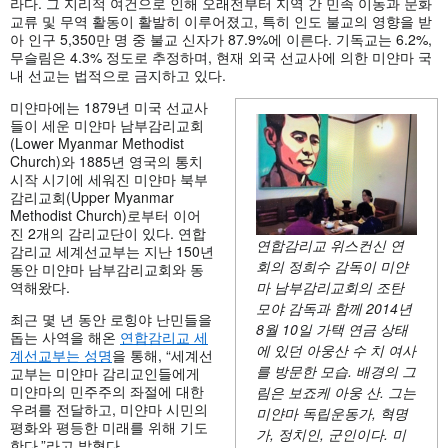
라다. 그 지리적 여건으로 인해 오래전부터 지역 간 민족 이동과 문화
교류 및 무역 활동이 활발히 이루어졌고, 특히 인도 불교의 영향을 받
아 인구 5,350만 명 중 불교 신자가 87.9%에 이른다. 기독교는 6.2%,
무슬림은 4.3% 정도로 추정하며, 현재 외국 선교사에 의한 미얀마 국
내 선교는 법적으로 금지하고 있다.
미얀마에는 1879년 미국 선교사
들이 세운 미얀마 남부감리교회
(Lower Myanmar Methodist
Church)와 1885년 영국의 통치
시작 시기에 세워진 미얀마 북부
감리교회(Upper Myanmar
Methodist Church)로부터 이어
진 2개의 감리교단이 있다. 연합
연합감리교 위스컨신 연
감리교 세계선교부는 지난 150년
회의 정희수 감독이 미얀
동안 미얀마 남부감리교회와 동
마 남부감리교회의 조탄
역해왔다.
모야 감독과 함께
2014년
최근 몇 년 동안 로힝야 난민들을
8월 10일 가택 연금 상태
돕는 사역을 해온
연합감리교 세
에 있던 아웅산 수 치 여사
계선교부는 성명
을 통해, “세계선
를 방문한 모습. 배경의 그
교부는 미얀마 감리교인들에게
미얀마의 민주주의 좌절에 대한
림은 보죠케 아웅 산. 그는
우려를 전달하고, 미얀마 시민의
미얀마 독립운동가, 혁명
평화와 평등한 미래를 위해 기도
가, 정치인, 군인이다. 미
한다.”라고 밝혔다.