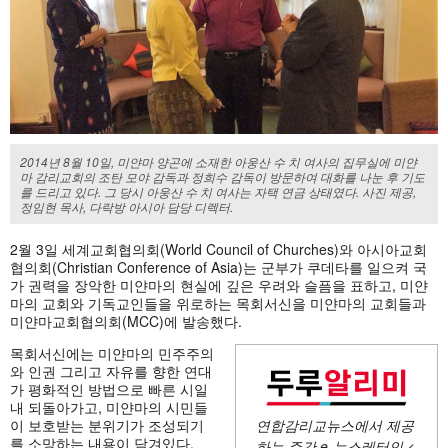
2014년 8월 10일, 미얀마 양곤에 소재한 아웅산 수 치 여사의 집무실에 미얀
마 감리교회의 조탄 모야 감독과 정희수 감독이 방문하여 대화를 나눈 후 기도
를 드리고 있다. 그 당시 아웅산 수 치 여사는 자택 연금 상태였다. 사진 제공,
정임현 목사, 다락방 아시아 담당 디렉터.
2월 3일 세계교회협의회(World Council of Churches)와 아시아교회
협의회(Christian Conference of Asia)는 군부가 쿠데타를 일으켜 국
가 권력을 장악한 미얀마의 현실에 깊은 우려와 슬픔을 표하고, 미얀
마의 교회와 기독교인들을 위로하는 목회서신을 미얀마의 교회들과
미얀마교회협의회(MCC)에 발송했다.
목회서신에는 미얀마의 민주주의
와 인권 그리고 자유를 향한 연대
가 평화적인 방법으로 빠른 시일
내 되돌아가고, 미얀마의 시민들
이 보호받는 분위기가 조성되기
연합감리교뉴스에서 제공
를 소망하는 내용이 담겨있다.
하는 주간
e-뉴스레터인 <