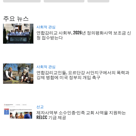
주요 뉴스
사회적 관심
연합감리교 사회부, 2026년 정의평화사역 보조금 신
청 접수받는다
사회적 관심
연합감리교인들, 요르단강 서안지구에서의 폭력과
강제 병합에 미국 정부의 개입 촉구
선교
제자사역부 소수인종·민족 교회 사역을 지원하는
RELCC 기금 제공