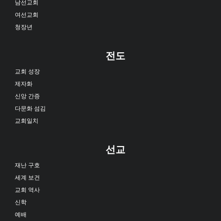
남선교회
여선교회
청장년
전도
교회 성장
제자화
신앙 간증
다문화 섬김
교회일치
선교
재난 구호
세계 보건
교회 역사
신학
예배