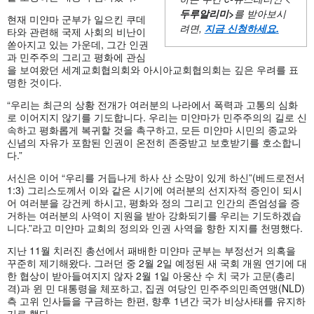
두루알리미
>
를 받아보시
현재 미얀마 군부가 일으킨 쿠데
려면,
지금 신청하세요
.
타와 관련해 국제 사회의 비난이
쏟아지고 있는 가운데, 그간 인권
과 민주주의 그리고 평화에 관심
을 보여왔던 세계교회협의회와 아시아교회협의회는 깊은 우려를 표
명한 것이다.
“우리는 최근의 상황 전개가 여러분의 나라에서 폭력과 고통의 심화
로 이어지지 않기를 기도합니다. 우리는 미얀마가 민주주의의 길로 신
속하고 평화롭게 복귀할 것을 촉구하고, 모든 미얀마 시민의 종교와
신념의 자유가 포함된 인권이 온전히 존중받고 보호받기를 호소합니
다.”
서신은 이어 “우리를 거듭나게 하사 산 소망이 있게 하신”(베드로전서
1:3) 그리스도께서 이와 같은 시기에 여러분의 선지자적 증인이 되시
어 여러분을 강건케 하시고, 평화와 정의 그리고 인간의 존엄성을 증
거하는 여러분의 사역이 지원을 받아 강화되기를 우리는 기도하겠습
니다.”라고 미얀마 교회의 정의와 인권 사역을 향한 지지를 천명했다.
지난 11월 치러진 총선에서 패배한 미얀마 군부는 부정선거 의혹을
꾸준히 제기해왔다. 그러던 중 2월 2일 예정된 새 국회 개원 연기에 대
한 협상이 받아들여지지 않자 2월 1일 아웅산 수 치 국가 고문(총리
격)과 윈 민 대통령을 체포하고, 집권 여당인 민주주의민족연맹(NLD)
측 고위 인사들을 구금하는 한편, 향후 1년간 국가 비상사태를 유지하
기로 했다.