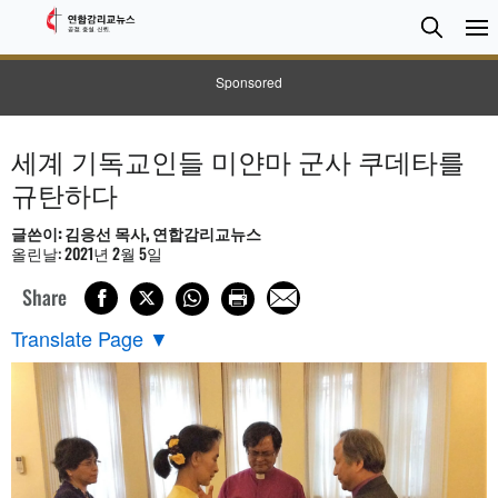
검
Searc
색
Sponsored
세계 기독교인들 미얀마 군사 쿠데타를
규탄하다
글쓴이: 김응선 목사, 연합감리교뉴스
올린날: 2021년 2월 5일
Share
Translate Page
▼