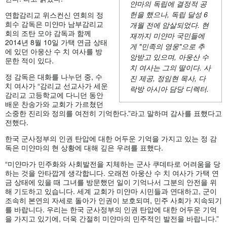
얀마의 독립에 결정적 공
헌을 했으나, 독립 달성 6
연합감리교 위스컨신 연회의 정
희수 감독은 미얀마 남부감리교
개월 전에 암살되었다. 현
회의 조탄 모야 감독과 함께
재까지 미얀마 국민들에
2014년 8월 10일 가택 연금 상태
게 "민족의 영웅"으로 추
에 있던 아웅산 수 치 여사를 방
앙받고 있으며, 아웅산 수
문한 적이 있다.
치 여사는 그의 딸이다. 사
정 감독은 대화를 나누던 중, 수
진 제공, 정임현 목사, 다
치 여사가 “감리교 선교사가 세운
락방 아시아 담당 디렉터.
감리교 고등학교에 다니던 동안
배운 찬송가와 교회가 가르쳤던
소중한 진리와 정의를 여전히 기억한다.”라고 말하며 감사를 표했다고
전했다.
한국 군사정부의 인권 탄압에 대한 어두운 기억을 가지고 있는 정 감
독은 미얀마의 현 상황에 대해 깊은 우려를 표했다.
“미얀마가 민주화와 사회발전을 지체하는 군사 쿠데타로 어려움을 당
하는 것을 안타깝게 생각합니다. 오래전 아웅산 수 치 여사가 가택 연
금 상태에 있을 때 그녀를 방문했던 일이 기억나서 그분의 안전을 위
해 기도하고 있습니다. 세계 교회가 미얀마 시민들과 연대하고, 군이
조속히 본연의 자세로 돌아가 인권이 보호되며, 민주 사회가 지속되기
를 바랍니다. 우리는 한국 군사정부의 인권 탄압에 대한 어두운 기억
을 가지고 있기에, 더욱 간절히 미얀마의 민주적인 발전을 바랍니다.”