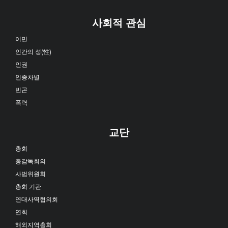
사회적 관심
이민
인간의 성(性)
인권
인종차별
빈곤
폭력
교단
총회
총감독회의
사법위원회
총회 기관
연대사역협의회
연회
해외지역총회