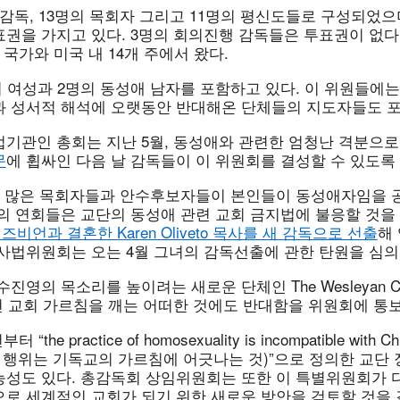
감독, 13명의 목회자 그리고 11명의 평신도들로 구성되었으
표권을 가지고 있다. 3명의 회의진행 감독들은 투표권이 없다
 국가와 미국 내 14개 주에서 왔다.
 여성과 2명의 동성애 남자를 포함하고 있다. 이 위원들에는 
과 성서적 해석에 오랫동안 반대해온 단체들의 지도자들도 포
법기관인 총회는 지난 5월, 동성애와 관련한 엄청난 격분으
문
에 휩싸인 다음 날 감독들이 이 위원회를 결성할 수 있도록
동안 많은 목회자들과 안수후보자들이 본인들이 동성애자임을 
수의 연회들은 교단의 동성애 관련 교회 금지법에 불응할 것을
즈비언과 결혼한 Karen Oliveto 목사를 새 감독으로 선출
해
 사법위원회는 오는 4월 그녀의 감독선출에 관한 탄원을 심의
진영의 목소리를 높이려는 새로운 단체인 The Wesleyan Co
on은 현 교회 가르침을 깨는 어떠한 것에도 반대함을 위원회에 통
the practice of homosexuality is incompatible with Chr
동성애 행위는 기독교의 가르침에 어긋나는 것)”으로 정의한 교
능성도 있다. 총감독회 상임위원회는 또한 이 특별위원회가 
으로 세계적인 교회가 되기 위한 새로운 방안을 검토할 것을 