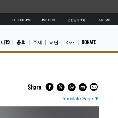
RESOURCEUMC
UMC STORE
연합감리교회
MYUMC
나19
총회
주제
교단
소개
DONATE
Share
Translate Page
▼