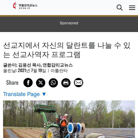
검
Searc
색
Sponsored
선교지에서 자신의 달란트를 나눌 수 있
는 선교사역자 프로그램
글쓴이; 김응선 목사, 연합감리교뉴스
올린날: 2021년 7월 19일ㅣ아틀란타
Share
Translate Page
▼