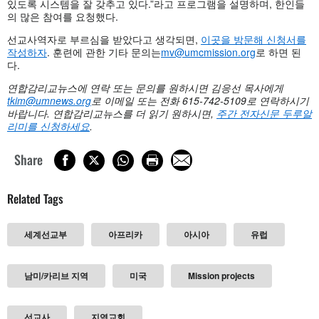
있도록 시스템을 잘 갖추고 있다.”라고 프로그램을 설명하며, 한인들
의 많은 참여를 요청했다.
선교사역자로 부르심을 받았다고 생각되면,
이곳을 방문해 신청서를
작성하자
. 훈련에 관한 기타 문의는
mv@umcmission.org
로 하면 된
다.
연합감리교뉴스에 연락 또는 문의를 원하시면 김응선 목사에게
tkim@umnews.org
로 이메일 또는 전화
615-742-5109로 연락하시기
바랍니다. 연합감리교뉴스를 더 읽기 원하시면,
주간 전자신문 두루알
리미를 신청하세요
.
Share
Related Tags
세계선교부
아프리카
아시아
유럽
남미/카리브 지역
미국
Mission projects
선교사
지역교회