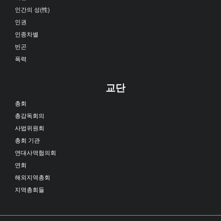
인간의 성(性)
인권
인종차별
빈곤
폭력
교단
총회
총감독회의
사법위원회
총회 기관
연대사역협의회
연회
해외지역총회
지역총회들