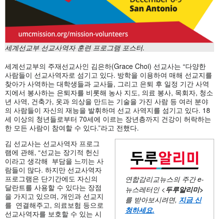
세계선교부 선교사역자 훈련 프로그램 포스터.
세계선교부의 주재선교사인 김은하(Grace Choi) 선교사는 “다양한
사람들이 선교사역자로 섬기고 있다. 방학을 이용하여 매해 선교지를
찾아가 사역하는 대학생들과 교사들, 그리고 은퇴 후 일정 기간 사역
지에서 봉사하는 은퇴자를 비롯해 농사 지도, 의료 봉사, 목회자, 청소
년 사역, 건축가, 옷과 의상을 만드는 기술을 가진 사람 등 여러 분야
의 사람들이 자신의 재능을 발휘하며 선교 사역지를 섬기고 있다. 18
세 이상의 청년들로부터 70세에 이르는 장년층까지 건강이 허락하는
한 모든 사람이 참여할 수 있다.”라고 전했다.
김 선교사는 선교사역자 프로그
램에 관해, “선교는 장기적 헌신
이라고 생각해 부담을 느끼는 사
람들이 많다. 하지만 선교사역자
프로그램은 단기간에도 자신의
연합감리교뉴스의 주간
e-
달란트를 사용할 수 있다는 장점
뉴스레터인 <
두루알리미
>
을 가지고 있으며, 개인과 선교지
를 받아보시려면,
지금 신
를 연결해주고, 의료보험 등으로
청하세요
.
선교사역자를 보호할 수 있는 시