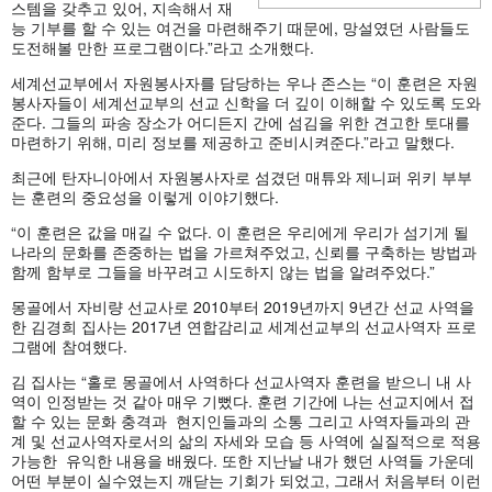
스템을 갖추고 있어, 지속해서 재
능 기부를 할 수 있는 여건을 마련해주기 때문에, 망설였던 사람들도
도전해볼 만한 프로그램이다.”라고 소개했다.
세계선교부에서 자원봉사자를 담당하는 우나 존스는 “이 훈련은 자원
봉사자들이 세계선교부의 선교 신학을 더 깊이 이해할 수 있도록 도와
준다. 그들의 파송 장소가 어디든지 간에 섬김을 위한 견고한 토대를
마련하기 위해, 미리 정보를 제공하고 준비시켜준다.”라고 말했다.
최근에 탄자니아에서 자원봉사자로 섬겼던 매튜와 제니퍼 위키 부부
는 훈련의 중요성을 이렇게 이야기했다.
“이 훈련은 값을 매길 수 없다. 이 훈련은 우리에게 우리가 섬기게 될
나라의 문화를 존중하는 법을 가르쳐주었고, 신뢰를 구축하는 방법과
함께 함부로 그들을 바꾸려고 시도하지 않는 법을 알려주었다.”
몽골에서 자비량 선교사로 2010부터 2019년까지 9년간 선교 사역을
한 김경희 집사는 2017년 연합감리교 세계선교부의 선교사역자 프로
그램에 참여했다.
김 집사는 “홀로 몽골에서 사역하다 선교사역자 훈련을 받으니 내 사
역이 인정받는 것 같아 매우 기뻤다. 훈련 기간에 나는 선교지에서 접
할 수 있는 문화 충격과 현지인들과의 소통 그리고 사역자들과의 관
계 및 선교사역자로서의 삶의 자세와 모습 등 사역에 실질적으로 적용
가능한 유익한 내용을 배웠다. 또한 지난날 내가 했던 사역들 가운데
어떤 부분이 실수였는지 깨닫는 기회가 되었고, 그래서 처음부터 이런