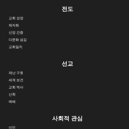
전도
교회 성장
제자화
신앙 간증
다문화 섬김
교회일치
선교
재난 구호
세계 보건
교회 역사
신학
예배
사회적 관심
이민