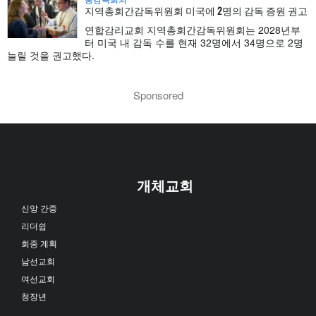
지역총회간감독위원회 미국에 2명의 감독 증원 권고
연합감리교회 지역총회간감독위원회는 2028년부
터 미국 내 감독 수를 현재 32명에서 34명으로 2명
늘릴 것을 권고했다.
Sponsored
개체교회
신앙 간증
리더쉽
회중 계획
남선교회
여선교회
청장년