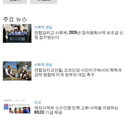
주요 뉴스
사회적 관심
연합감리교 사회부, 2026년 정의평화사역 보조금 신
청 접수받는다
사회적 관심
연합감리교인들, 요르단강 서안지구에서의 폭력과
강제 병합에 미국 정부의 개입 촉구
선교
제자사역부 소수인종·민족 교회 사역을 지원하는
RELCC 기금 제공