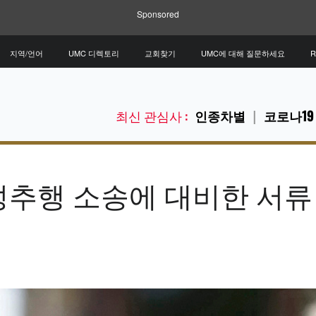
Sponsored
지역/언어
UMC 디렉토리
교회찾기
UMC에 대해 질문하세요
R
최신 관심사 :
인종차별
코로나19
성추행 소송에 대비한 서류