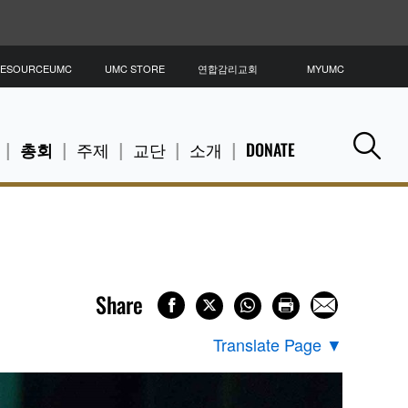
ESOURCEUMC
UMC STORE
연합감리교회
MYUMC
총회
주제
교단
소개
DONATE
Se
Share
Translate Page
▼