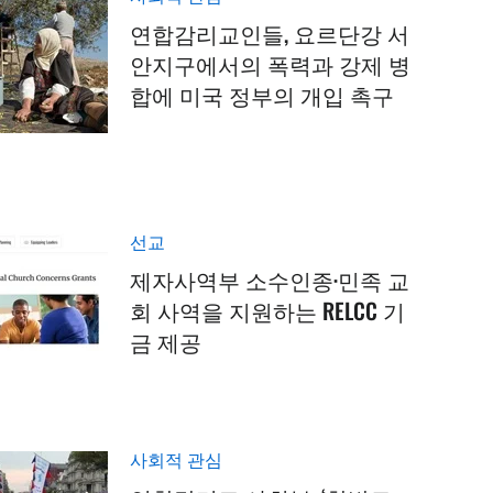
연합감리교인들, 요르단강 서
안지구에서의 폭력과 강제 병
합에 미국 정부의 개입 촉구
선교
제자사역부 소수인종·민족 교
회 사역을 지원하는 RELCC 기
금 제공
사회적 관심