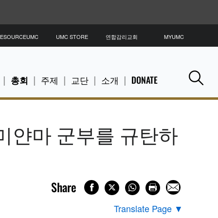
ESOURCEUMC
UMC STORE
연합감리교회
MYUMC
총회
주제
교단
소개
DONATE
Se
미얀마 군부를 규탄하
Share
Translate Page
▼