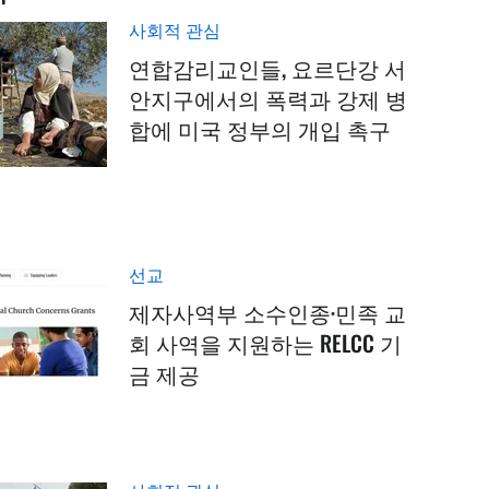
사회적 관심
연합감리교인들, 요르단강 서
안지구에서의 폭력과 강제 병
합에 미국 정부의 개입 촉구
선교
제자사역부 소수인종·민족 교
회 사역을 지원하는 RELCC 기
금 제공