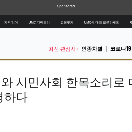
Sponsored
지역/언어
UMC 디렉토리
교회찾기
UMC에 대해 질문하세요
R
최신 관심사 :
인종차별
코로나19
와 시민사회 한목소리로 
명하다