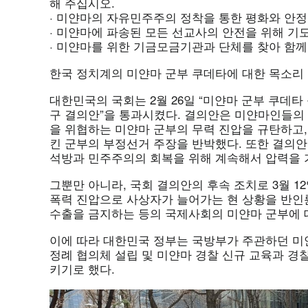
해 주십시오.
· 미얀마의 자유민주주의 정착을 통한 평화와 안정
· 미얀마에 파송된 모든 선교사의 안전을 위해 기
· 미얀마를 위한 기금모금기관과 단체를 찾아 함께
한국 정치계의 미얀마 군부 쿠데타에 대한 목소리 
대한민국의 국회는 2월 26일 “미얀마 군부 쿠데타
구 결의안”을 통과시켰다. 결의안은 미얀마인들의 
을 위협하는 미얀마 군부의 무력 진압을 규탄하고,
킨 군부의 부정선거 주장을 반박했다. 또한 결의
석방과 민주주의의 회복을 위해 계속해서 압력을 
그뿐만 아니라, 국회 결의안의 후속 조치로 3월 1
폭력 진압으로 사상자가 늘어가는 현 상황을 반인
수출을 금지하는 등의 국제사회의 미얀마 군부에 
이에 따라 대한민국 정부는 국방부가 주관하던 미얀
정례 협의체 설립 및 미얀마 경찰 신규 교육과 경찰
키기로 했다.