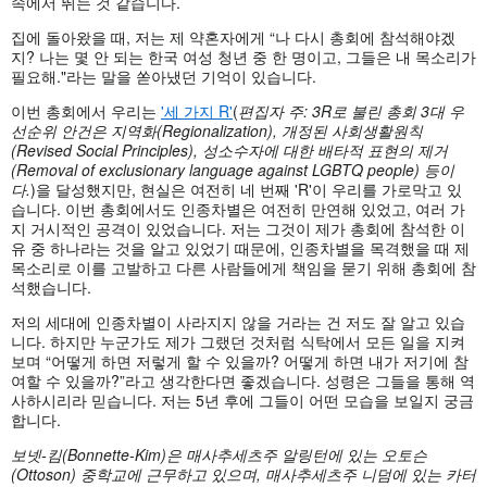
속에서 뛰는 것 같습니다.
집에 돌아왔을 때, 저는 제 약혼자에게 “나 다시 총회에 참석해야겠
지? 나는 몇 안 되는 한국 여성 청년 중 한 명이고, 그들은 내 목소리가
필요해."라는 말을 쏟아냈던 기억이 있습니다.
이번 총회에서 우리는
'세 가지 R'
(
편집자
주:
3R
로
불린
총회 3
대
우
선순위
안건은
지역화(Regionalization),
개정된
사회생활원칙
(Revised Social Principles),
성소수자에
대한
배타적
표현의
제거
(Removal of exclusionary language against LGBTQ people)
등이
다.
)을 달성했지만, 현실은 여전히 네 번째 'R'이 우리를 가로막고 있
습니다. 이번 총회에서도 인종차별은 여전히 만연해 있었고, 여러 가
지 거시적인 공격이 있었습니다. 저는 그것이 제가 총회에 참석한 이
유 중 하나라는 것을 알고 있었기 때문에, 인종차별을 목격했을 때 제
목소리로 이를 고발하고 다른 사람들에게 책임을 묻기 위해 총회에 참
석했습니다.
저의 세대에 인종차별이 사라지지 않을 거라는 건 저도 잘 알고 있습
니다. 하지만 누군가도 제가 그랬던 것처럼 식탁에서 모든 일을 지켜
보며 “어떻게 하면 저렇게 할 수 있을까? 어떻게 하면 내가 저기에 참
여할 수 있을까?”라고 생각한다면 좋겠습니다. 성령은 그들을 통해 역
사하시리라 믿습니다. 저는 5년 후에 그들이 어떤 모습을 보일지 궁금
합니다.
보넷-
킴(Bonnette-Kim)
은
매사추세츠주
알링턴에
있는
오토슨
(Ottoson)
중학교에
근무하고
있으며,
매사추세츠주
니덤에
있는
카터