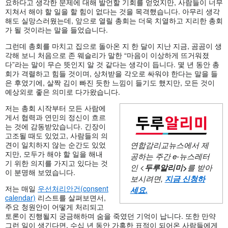
요하다고 생각한 문제에 대해 발언할 기회를 얻었지만, 사람들이 너무
지쳐서 해야 할 일을 할 힘이 없다는 것을 목격했습니다. 아무리 생각
해도 실망스러웠는데, 앞으로 열릴 총회는 더욱 치열하고 지리한 총회
가 될 것이라는 말을 들었습니다.
그런데 총회를 마치고 집으로 돌아온 지 한 달이 지난 지금, 곰곰이 생
각해 보니 처음으로 존 웨슬리가 말한 “마음이 이상하게 뜨거워졌
다”라는 말이 무슨 뜻인지 알 것 같다는 생각이 듭니다. 몇 년 동안 총
회가 격렬하고 힘들 것이며, 상처받을 각오로 싸워야 한다는 말을 들
은 후였기에, 살짝 김이 빠진 듯한 느낌이 들기도 했지만, 모든 것이
예상외로 좋은 의미로 다가왔습니다.
저는 총회 시작부터 모든 사람에
게서 협력과 연민의 정신이 흐르
는 것에 감동받았습니다. 긴장이
고조될 때도 있었고, 사람들의 의
견이 일치하지 않는 순간도 있었
연합감리교뉴스에서 제
지만, 모두가 해야 할 일을 해내
공하는 주간
e-뉴스레터
기 위한 의지를 가지고 있다는 것
인 <
두루알리미
>
를 받아
이 분명해 보였습니다.
보시려면,
지금 신청하
저는 매일
우선처리안건(consent
세요
.
calendar)
리스트를 살펴보면서,
주요 청원안이 어떻게 처리되고
토론이 진행될지 궁금해하며 숨을 죽였던 기억이 납니다. 또한 만약
그런 일이 생긴다면, 수십 년 동안 가혹한 표적이 되어온 사람들에게