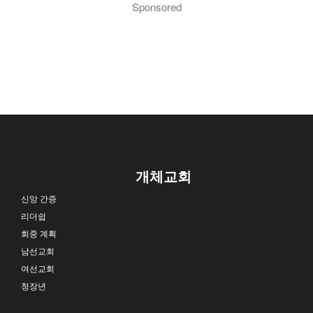
Sponsored
개체교회
신앙 간증
리더쉽
회중 계획
남선교회
여선교회
청장년