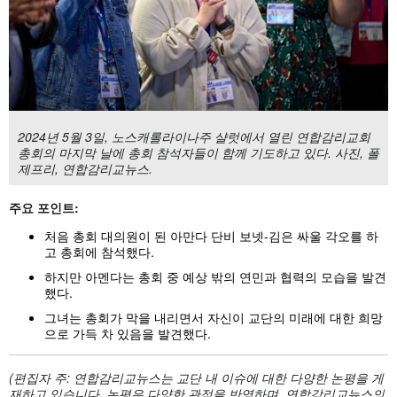
2024년 5월 3일, 노스캐롤라이나주 샬럿에서 열린 연합감리교회
총회의 마지막 날에 총회 참석자들이 함께 기도하고 있다. 사진, 폴
제프리, 연합감리교뉴스.
주요
포인트:
처음 총회 대의원이 된 아만다 단비 보넷-김은 싸울 각오를 하
고 총회에 참석했다.
하지만 아멘다는 총회 중 예상 밖의 연민과 협력의 모습을 발견
했다.
그녀는 총회가 막을 내리면서 자신이 교단의 미래에 대한 희망
으로 가득 차 있음을 발견했다.
(
편집자
주:
연합감리교뉴스는
교단
내
이슈에
대한
다양한
논평을
게
재하고
있습니다.
논평은
다양한
관점을
반영하며,
연합감리교뉴스의