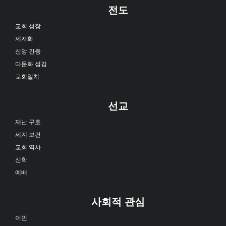
전도
교회 성장
제자화
신앙 간증
다문화 섬김
교회일치
선교
재난 구호
세계 보건
교회 역사
신학
예배
사회적 관심
이민