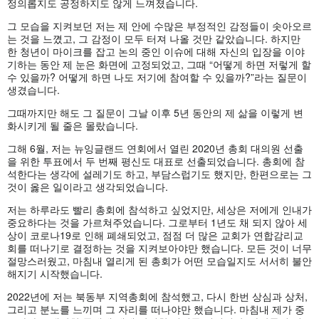
정의롭지도 공정하지도 않게 느껴졌습니다.
그 모습을 지켜보던 저는 제 안에 수많은 부정적인 감정들이 솟아오르
는 것을 느꼈고, 그 감정이 모두 터져 나올 것만 같았습니다. 하지만
한 청년이 마이크를 잡고 논의 중인 이슈에 대해 자신의 입장을 이야
기하는 동안 제 눈은 화면에 고정되었고, 그때 “어떻게 하면 저렇게 할
수 있을까? 어떻게 하면 나도 저기에 참여할 수 있을까?”라는 질문이
생겼습니다.
그때까지만 해도 그 질문이 그날 이후 5년 동안의 제 삶을 이렇게 변
화시키게 될 줄은 몰랐습니다.
그해 6월, 저는 뉴잉글랜드 연회에서 열린 2020년 총회 대의원 선출
을 위한 투표에서 두 번째 평신도 대표로 선출되었습니다. 총회에 참
석한다는 생각에 설레기도 하고, 부담스럽기도 했지만, 한편으로는 그
것이 옳은 일이라고 생각되었습니다.
저는 하루라도 빨리 총회에 참석하고 싶었지만, 세상은 저에게 인내가
중요하다는 것을 가르쳐주었습니다. 그로부터 1년도 채 되지 않아 세
상이 코로나19로 인해 폐쇄되었고, 점점 더 많은 교회가 연합감리교
회를 떠나기로 결정하는 것을 지켜보아야만 했습니다. 모든 것이 너무
절망스러웠고, 마침내 열리게 된 총회가 어떤 모습일지도 서서히 불안
해지기 시작했습니다.
2022년에 저는 북동부 지역총회에 참석했고, 다시 한번 상심과 상처,
그리고 분노를 느끼며 그 자리를 떠나야만 했습니다. 마침내 제가 중