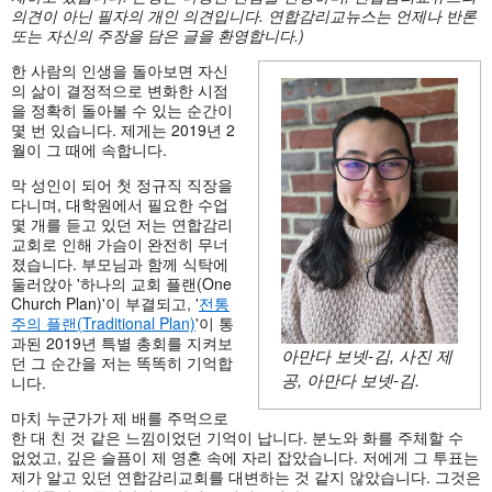
의견이
아닌
필자의
개인
의견입니다.
연합감리교뉴스는
언제나
반론
또는
자신의
주장을
담은
글을
환영합니다.)
한 사람의 인생을 돌아보면 자신
의 삶이 결정적으로 변화한 시점
을 정확히 돌아볼 수 있는 순간이
몇 번 있습니다. 제게는 2019년 2
월이 그 때에 속합니다.
막 성인이 되어 첫 정규직 직장을
다니며, 대학원에서 필요한 수업
몇 개를 듣고 있던 저는 연합감리
교회로 인해 가슴이 완전히 무너
졌습니다. 부모님과 함께 식탁에
둘러앉아 '하나의 교회 플랜(One
Church Plan)'이 부결되고, '
전통
주의 플랜(Traditional Plan)
'이 통
과된 2019년 특별 총회를 지켜보
아만다 보넷-김, 사진 제
던 그 순간을 저는 똑똑히 기억합
공, 아만다 보넷-김.
니다.
마치 누군가가 제 배를 주먹으로
한 대 친 것 같은 느낌이었던 기억이 납니다. 분노와 화를 주체할 수
없었고, 깊은 슬픔이 제 영혼 속에 자리 잡았습니다. 저에게 그 투표는
제가 알고 있던 연합감리교회를 대변하는 것 같지 않았습니다. 그것은