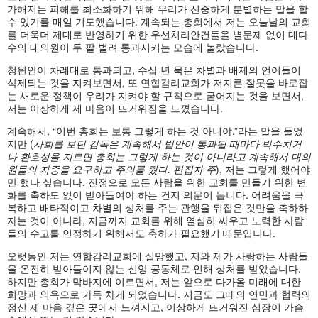
가해지는 피해를 최소화하기 위해 우리가 신중하게 분별하는 말을 할
수 있기를 매일 기도했습니다. 계속되는 총회에서 저는 오늘날의 교회
를 더욱더 제대로 반영하기 위한 우선처리안건들을 별문제 없이 대다
수의 대의원이 두 팔 벌려 통과시키는 모습에 놀랐습니다.
청원안이 차례대로 통과되고, 수십 년 묵은 차별과 배제의 언어들이
삭제되는 것을 지켜보면서, 또 연합감리교회가 저지른 잘못을 바로잡
는 새로운 정책이 우리가 지켜야 할 규칙으로 굳어지는 것을 보면서,
저는 이상하게 제 마음이 뜨거워짐을 느꼈습니다.
계속해서, “이번 총회는 보통 그렇게 하는 것 아니야.”라는 말을 들었
지만 (
사회를
보던
감독은
계속해서
법안이
통과될
때마다
박수치거
나
환호성을
지르면
총회는
그렇게
하는
것이
아니라고
계속해서
대의
원들의
자중을
요구하고
주의를
줬다.
편집자
주
), 저는 그렇게 했어야
만 했나 싶습니다. 진정으로 모든 사람을 위한 교회를 만들기 위한 변
화를 축하도 없이 받아들여야 하는 건지 의문이 듭니다. 어려움을 극
복하고 배타적이고 차별의 상처를 주는 관행을 뒤집은 것만을 축하하
자는 것이 아니라, 지금까지 교회를 위해 열심히 싸우고 노력한 사람
들의 수고를 인정하기 위해서도 축하가 필요했기 때문입니다.
오랫동안 저는 연합감리교회에 실망했고, 저와 제가 사랑하는 사람들
을 온전히 받아들이지 않는 신앙 공동체로 인해 상처를 받았습니다.
하지만 총회가 막바지에 이르면서, 저는 앞으로 다가올 미래에 대한
희망과 의욕으로 가득 차게 되었습니다. 지금도 그때의 연민과 협력의
정신 제 마음 깊은 곳에서 느껴지고, 이상하게 뜨거워진 심장이 가슴