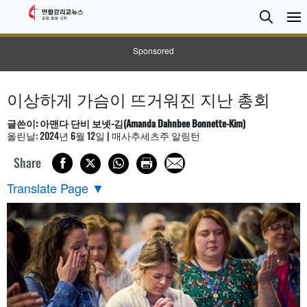
검
Searc
색
Sponsored
이상하게 가슴이 뜨거워진 지난 총회
글쓴이: 아맨다 단비 보넷-김(Amanda Dahnbee Bonnette-Kim)
올린날: 2024년 6월 12일 | 매사추세츠주 알링턴
Share
Translate Page
▼