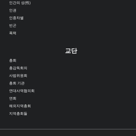
인간의 성(性)
인권
인종차별
빈곤
폭력
교단
총회
총감독회의
사법위원회
총회 기관
연대사역협의회
연회
해외지역총회
지역총회들