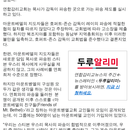
연합감리교회는 목사가 감독이 파송한 곳으로 가는 파송 제도를 실시
하고 있다.
마운트베델의 지도자들은 호퍼트-존슨 감독이 레이의 파송에 적절한
협의 절차를 따르지 않았다고 주장하며, 교회법에 따라 고소장을 제출
했다. 하지만 북조지아를 포함하는 동남부 지역총회의는 이후 이러한
불만을 일축하고, 호퍼트-존스 감독이 교회법을 준수했다고 결론지었
다.
한편, 마운트베델의 지도자들은
새로운 담임 목사로 파송된 스티
븐 우스리 목사에게 사무실을 제
공하지 않고, 그의 사례비를 연회
최저 수준으로 정했다.
연합감리교뉴스의 주간
e-
뉴스레터인 <
두루알리미
>
하지만 마운트벧엘의 구성원 모
를 받아보시려면,
지금 신
두가 같은 생각을 하는 것은 아니
청하세요
.
다. 연회와의 파송을 둘러싼 분
쟁이 공개된 이후 스스로를 <마
운트베델의 친구들(Friends of
Mt. Bethel)>'라고 칭하는 마운트벧엘교회 교인들의 모임이 공개되었
는데, 이 그룹에는 500명이 넘는 마운트베델 교인이 가입되어 있었다.
"우리는 스티븐 우스리 목사의 파송이 합법적으로 이루어졌으며, 우
리 중 얼마나 많은 사람이 조디 레이를 좋아하고, 그가 계속 마운트베