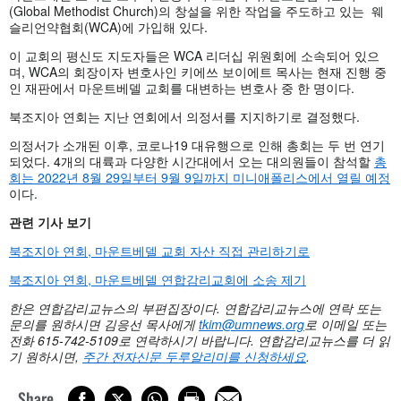
(Global Methodist Church)의 창설을 위한 작업을 주도하고 있는 웨
슬리언약협회(WCA)에 가입해 있다.
이 교회의 평신도 지도자들은 WCA 리더십 위원회에 소속되어 있으
며, WCA의 회장이자 변호사인 키에쓰 보이에트 목사는 현재 진행 중
인 재판에서 마운트베델 교회를 대변하는 변호사 중 한 명이다.
북조지아 연회는 지난 연회에서 의정서를 지지하기로 결정했다.
의정서가 소개된 이후, 코로나19 대유행으로 인해 총회는 두 번 연기
되었다. 4개의 대륙과 다양한 시간대에서 오는 대의원들이 참석할
총
회는 2022년 8월 29일부터 9월 9일까지 미니애폴리스에서 열릴 예정
이다.
관련
기사
보기
북조지아 연회, 마운트베델 교회 자산 직접 관리하기로
북조지아 연회, 마운트베델 연합감리교회에 소송 제기
한은 연합감리교뉴스의 부편집장이다
. 연합감리교뉴스에 연락 또는
문의를 원하시면 김응선 목사에게
tkim@umnews.org
로 이메일 또는
전화
615-742-5109로 연락하시기 바랍니다. 연합감리교뉴스를 더 읽
기 원하시면,
주간 전자신문 두루알리미를 신청하세요
.
Share