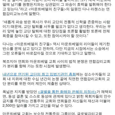
델에 남기를 원했든지와는 상관없이 그 파송이 효력을 발휘해야 한다
고 믿는다."라고 <마운트베델의 친구들>의 일원인 다나 라챈스는 연
합감리교뉴스에 말했다.
“새롭게 파송 받은 목사가 우리 교단의 전통적 신학을 존중하는 사람
이기 때문에, 교단 탈퇴를 서두를 필요가 없다고 생각한다. 우리는 우
리 앞에 놓인 교단 탈퇴에 대한 장단점을 토론할 활발한 토론에 전체
회중을 참여시킬 수 있고, 또한 참여시켜야 할 것이다.”
다나는 <마운트베델의 친구들> 역시 마운트베델의 리더들이 제기한
반소를 문제 삼고 있다고 전하며, 다만 지금의 시점에서는 소송에서
그런 오류들이 바로잡아질 것으로 기대하고 있다고 말했다.
북조지아 연회와 마운트베델 교회 사이의 법적 분쟁은 연합감리교회
가 분리를 향해 가는 듯한 시점에 발생했다.
내년으로 연기된 교단의 최고 입법기관인 총회
에는 성소수자들의 교
회 내 지위에 대한 수십 년간의 논쟁 끝에 직면한 연합감리교회의 교
단 분리를 위한 여러 제안이 제출된 상태다.
폭넓은 지지를 받았던
<결별을 통한 화해와 은혜의 의정서>
가 채택되
면, 동성 결혼 및 스스로 동성애 관계에 있다고 밝힌 목회자들의 안수
금지를 주장하는 전통주의 교회와 연회들은 자신들의 재산과 더불어
2,500만 달러를 가지고 교단을 떠날 수 있다.
마운트베델 교회는 보수적 전통주의 그룹이며, 글로벌감리교회