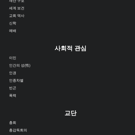
재난 구호
세계 보건
교회 역사
신학
예배
사회적 관심
이민
인간의 성(性)
인권
인종차별
빈곤
폭력
교단
총회
총감독회의