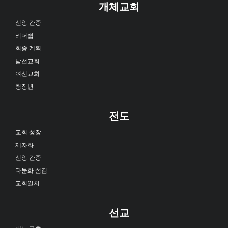
개체교회
신앙 간증
리더쉽
회중 계획
남선교회
여선교회
청장년
전도
교회 성장
제자화
신앙 간증
다문화 섬김
교회일치
선교