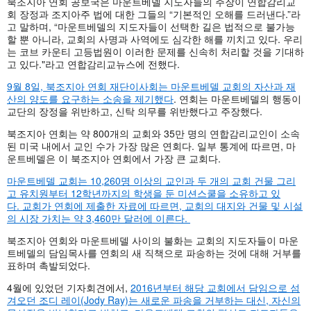
북조지아 연회 공보국은 마운트베델 지도자들의 주장이 연합감리교
회 장정과 조지아주 법에 대한 그들의 “기본적인 오해를 드러낸다.”라
고 말하며, “마운트베델의 지도자들이 선택한 길은 법적으로 불가능
할 뿐 아니라, 교회의 사명과 사역에도 심각한 해를 끼치고 있다. 우리
는 코브 카운티 고등법원이 이러한 문제를 신속히 처리할 것을 기대하
고 있다."라고 연합감리교뉴스에 전했다.
9월 8일, 북조지아 연회 재단이사회는 마운트베델 교회의 자산과 재
산의 양도를 요구하는 소송을 제기했다
. 연회는 마운트베델의 행동이
교단의 장정을 위반하고, 신탁 의무를 위반했다고 주장했다.
북조지아 연회는 약 800개의 교회와 35만 명의 연합감리교인이 소속
된 미국 내에서 교인 수가 가장 많은 연회다. 일부 통계에 따르면, 마
운트베델은 이 북조지아 연회에서 가장 큰 교회다.
마운트베델 교회는 10,260명 이상의 교인과 두 개의 교회 건물 그리
고 유치원부터 12학년까지의 학생을 둔 미션스쿨을 소유하고 있
다. 교회가 연회에 제출한 자료에 따르면, 교회의 대지와 건물 및 시설
의 시장 가치는 약 3,460만 달러에 이른다.
북조지아 연회와 마운트베델 사이의 불화는 교회의 지도자들이 마운
트베델의 담임목사를 연회의 새 직책으로 파송하는 것에 대해 거부를
표하며 촉발되었다.
4월에 있었던 기자회견에서,
2016년부터 해당 교회에서 담임으로 섬
겨오던 조디 레이(Jody Ray)는 새로운 파송을 거부하는 대신, 자신의