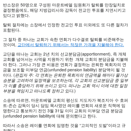
반소장은 50명으로 구성된 마운트베델 임원회가 탈퇴를 만장일치로
결정했음에도, 해당 지방감리사와 감독이 전교인 투표를 지연시키고
있다고 밝혔다.
탈퇴 절차에는 소장에서 인정한 전교인 투표 이외에도 또 다른 절차가
포함된다.
그 절차 중 하나는 교회가 속한 연회가 다수결로 탈퇴를 비준해주는
것이며,
교단에서 탈퇴하기 위해서는 적잖은 가격을 지불해야 한다.
교단을 떠나는 교회는 2년 치의 선교분담금(apportionment), 즉 개체
교회를 넘어서는 사역을 지원하기 위한 개체 교회의 분담금을 지불해
야 한다. 그러나 가장 큰 비용은 연회가 결정하는 은퇴한 목회자의 연
금을 보조할 미부담 연금(unfunded pension liability) 분담액이 될 것
이다. (
편집자
주:
각
연회는
은퇴한
목회자의
연금액을
해마다
물가상
승분을
고려하여
일정액을
보조하는데,
각
교회의
선교분담금
중
일부
가
이를
충당하기
위해
쓰이고
있다.
떠나는
교회
역시
이에
대한
일정
부분을
책임지고
떠나도록
정하고
있다.
)
소송에 따르면, 마운트베델 교회의 평신도 지도자가 북조지아 수 호퍼
트-존슨 감독이 당시 담임 목사였던 레이를 연회의 새로운 직책에 임
명한다고 통보하기 전인 3월 31일 이미 교회의 미부담 연금 분담금
(unfunded pension liability에 대해 문의했다고 한다.
따라서 소송은 레이를 연회에 임명한 것을 “고의적인 도발”이라고 규
정했다.