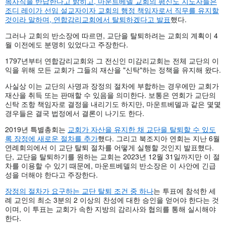
목사직을 반납한다고 밝히고, 마운트베델 교회의 평신도 지도자들은
조디 레이가 선임 설교자이자 교회의 행정 책임자로서 직무를 유지할
것이라 말하며, 연합감리교회에서 탈퇴하겠다고 발표
했다.
그러나 교회의 반소장에 따르면, 교단을 탈퇴하려는 교회의 계획이 4
월 이전에도 분명히 있었다고 주장한다.
1797년부터 연합감리교회와 그 전신인 미감리교회는 전체 교단의 이
익을 위해 모든 교회가 그들의 재산을 "신탁"하는 정책을 유지해 왔다.
사실상 이는 교단의 사명과 장정의 절차에 부합하는 경우에만 교회가
재산을 취득 또는 판매할 수 있음을 의미한다. 보통은 연회가 교단의
신탁 조항 책임자로 결정을 내리기도 하지만, 마운트베델과 같은 몇몇
경우들은 결국 법정에서 결론이 나기도 한다.
2019년 특별총회는
교회가 자산을 유지한 채 교단을 탈퇴할 수 있도
록 장정에 새로운 절차를 추가
했다. 그리고 북조지아 연회는 지난 6월
연례회의에서 이 교단 탈퇴 절차를 어떻게 실행할 것인지 발표했다.
단, 교단을 탈퇴하기를 원하는 교회는 2023년 12월 31일까지만 이 절
차를 이용할 수 있기 때문에, 마운트베델의 반소장은 이 사안에 긴급
성을 더해야 한다고 주장한다.
장정의 절차가 요구하는 교단 탈퇴 조건 중 하나
는 투표에 참석한 세
례 교인의 최소 3분의 2 이상의 찬성에 대한 승인을 얻어야 한다는 것
이며, 이 투표는 교회가 속한 지방의 감리사와 협의를 통해 실시해야
한다.