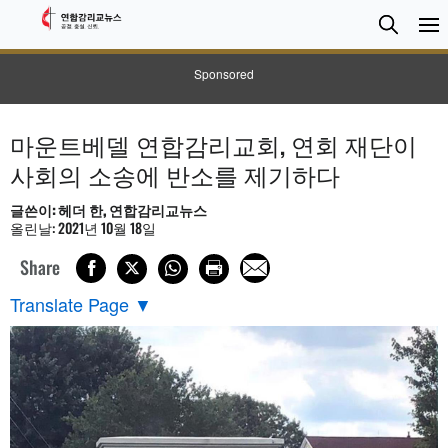
검
Searc
색
Sponsored
마운트베델 연합감리교회, 연회 재단이
사회의 소송에 반소를 제기하다
글쓴이: 헤더 한, 연합감리교뉴스
올린날: 2021년 10월 18일
Share
Translate Page
▼