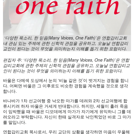
‘다양한 목소리, 한 믿음(Many Voices, One Faith)’은 연합감리교회
내 관심 있는 주제에 관한 신학적 관점을 공유하고, 오늘날 연합감리
교인이 된다는 것이 무엇을 의미하는지 이해를 돕기 위한 포럼이다.
편집자
주:
‘다양한
목소리,
한
믿음(Many Voices, One Faith)
’은
연합
감리교회에
관한
주제의
신학적
관점을
공유하고,
오늘날
연합감리교
인이
된다는
것이
무엇을
의미하는지
이해를
돕기
위한
포럼이다.
바울은 다메섹 도상에서 눈의 ‘비늘 같은 것’이 벗겨지는 경험을 합니
다. 어쩌면 바울은 그 이후로도 비슷한 경험을 계속했을 것으로 생각
합니다.
바나바가 1차 선교여행 중 낙오한 마가를 데려와 2차 선교여행에 합
류시키려 하자 바울은 거세게 반대합니다. 하지만, 세월이 흘러 죽음
이 임박했을 때 바울은 디모데에게 마가가 자기에게 유익하니 그를 데
려오라고 부탁합니다. 자신이 한때 실격자로 낙인찍었던 바로 그 마가
를 말입니다.
연합감리교회 목사로서, 우리 교단의 상황을 생각하면 마음이 우울해