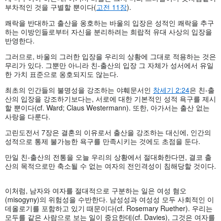
부차적인 것을 구별할 뿐이다(
고전 11장
).
쾌락을 반대하고 출산을 옹호하는 바울의 입장은 성적인 쾌락을 추구
하는 이방인들로부터 자신을 분리하려는 희랍적 유대 사상의 입장을
반영한다.
그러므로, 바울의 그러한 입장을 우리의 상황에 그대로 적용하는 것은
무리가 있다. 그뿐만 아니라 친-출산의 입장 그 자체가 성서에서 유일
한 가치 표준으로 옹호되지도 않는다.
최초의 인간들의 불명성을 강조하는 야훼문서인
창세기 2:24
은 친-출
산의 입장을 강조하기보다는, 서로에 대한 기본적인 성적 욕구를 제시
할 뿐이다(cf. Ward; Claus Westermann). 또한, 아가서는 출산 없는
사랑을 다룬다.
고린도전서 7장은 결혼의 이유로서 출산을 강조하는 대신에, 인간의
성적으로 통제 불가능한 욕구를 만족시키는 것에도 초점을 둔다.
만일 친-출산의 전통을 오늘 우리의 상황에서 절대화한다면, 결코 출
산의 목적으로만 축소될 수 없는 여자의 전인격성이 침해당할 것이다.
이처럼, 남자와 여자를 절대적으로 구분하는 일은 여성 혐오
(misogyny)의 위험성을 수반한다. 남성성과 여성성 모두 사회적인 이
데올로기를 포함하고 있기 때문이다(cf. Rosemary Ruether). 우리는
모두를 같은 사람으로 보는 일이 중요한데(cf. Davies), 그것은 여자를