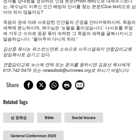
성서를 상대방을 정죄하는 인증 본문(Proof-text)으로 내세우기보다
는, 예수님이 이루신 인간 해방의 단서를 찾는 본문(Clue-text)으로 삼
아야 하지 않을까요?
죽음의 권세 아래 사로잡힌 인간들의 곤경을 안타까워하시며, 죽음의
세력에 분노하시며, 예수님은 ‘눈물을 흘리셨습니다.’ 나사로를 무덤
에 가두고 수의로 꽁꽁 묶어 속박한 그 죽음의 세력을 굴복시키시고
말씀하십니다: “풀어주어 다니게 하라.”
김선중
목사는
위스컨신연회 소속으로 사우스밀워키 연합감리교회
담임목사로 섬기고 있다
.
연합감리교회
뉴스에
연락
또는
문의를
원하시면
김응선
목사에게
615-742-5470
또는
newsdesk@umnews.org
로
하시기
바랍니다
.
Share
Related Tags
성 정체성
Bible
Social Issues
General Conference 2020