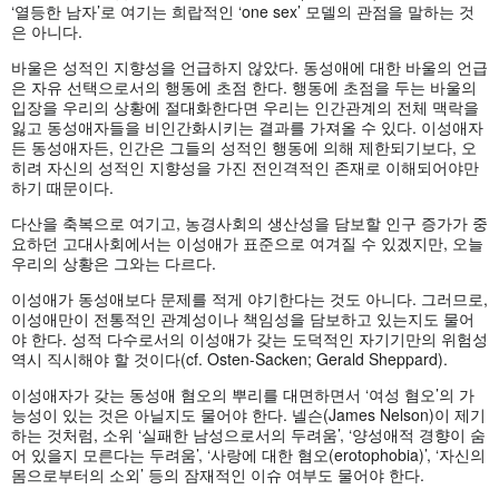
‘열등한 남자’로 여기는 희랍적인 ‘one sex’ 모델의 관점을 말하는 것
은 아니다.
바울은 성적인 지향성을 언급하지 않았다. 동성애에 대한 바울의 언급
은 자유 선택으로서의 행동에 초점 한다. 행동에 초점을 두는 바울의
입장을 우리의 상황에 절대화한다면 우리는 인간관계의 전체 맥락을
잃고 동성애자들을 비인간화시키는 결과를 가져올 수 있다. 이성애자
든 동성애자든, 인간은 그들의 성적인 행동에 의해 제한되기보다, 오
히려 자신의 성적인 지향성을 가진 전인격적인 존재로 이해되어야만
하기 때문이다.
다산을 축복으로 여기고, 농경사회의 생산성을 담보할 인구 증가가 중
요하던 고대사회에서는 이성애가 표준으로 여겨질 수 있겠지만, 오늘
우리의 상황은 그와는 다르다.
이성애가 동성애보다 문제를 적게 야기한다는 것도 아니다. 그러므로,
이성애만이 전통적인 관계성이나 책임성을 담보하고 있는지도 물어
야 한다. 성적 다수로서의 이성애가 갖는 도덕적인 자기기만의 위험성
역시 직시해야 할 것이다(cf. Osten-Sacken; Gerald Sheppard).
이성애자가 갖는 동성애 혐오의 뿌리를 대면하면서 ‘여성 혐오’의 가
능성이 있는 것은 아닐지도 물어야 한다. 넬슨(James Nelson)이 제기
하는 것처럼, 소위 ‘실패한 남성으로서의 두려움’, ‘양성애적 경향이 숨
어 있을지 모른다는 두려움’, ‘사랑에 대한 혐오(erotophobia)’, ‘자신의
몸으로부터의 소외’ 등의 잠재적인 이슈 여부도 물어야 한다.