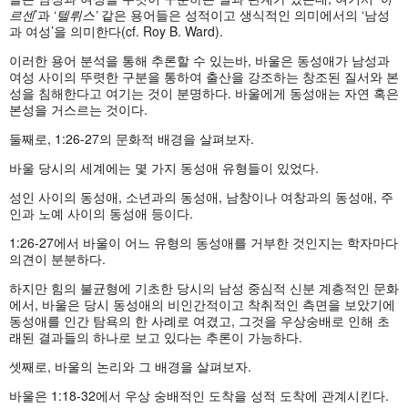
르센
’과 ‘
텔뤼스
’
같은 용어들은 성적이고 생식적인 의미에서의 ‘남성
과 여성’을 의미한다(cf. Roy B. Ward).
이러한 용어 분석을 통해 추론할 수 있는바, 바울은 동성애가 남성과
여성 사이의 뚜렷한 구분을 통하여 출산을 강조하는 창조된 질서와 본
성을 침해한다고 여기는 것이 분명하다. 바울에게 동성애는 자연 혹은
본성을 거스르는 것이다.
둘째로, 1:26-27의 문화적 배경을 살펴보자.
바울 당시의 세계에는 몇 가지 동성애 유형들이 있었다.
성인 사이의 동성애, 소년과의 동성애, 남창이나 여창과의 동성애, 주
인과 노예 사이의 동성애 등이다.
1:26-27에서 바울이 어느 유형의 동성애를 거부한 것인지는 학자마다
의견이 분분하다.
하지만 힘의 불균형에 기초한 당시의 남성 중심적 신분 계층적인 문화
에서, 바울은 당시 동성애의 비인간적이고 착취적인 측면을 보았기에
동성애를 인간 탐욕의 한 사례로 여겼고, 그것을 우상숭배로 인해 초
래된 결과들의 하나로 보고 있다는 추론이 가능하다.
셋째로, 바울의 논리와 그 배경을 살펴보자.
바울은 1:18-32에서 우상 숭배적인 도착을 성적 도착에 관계시킨다.