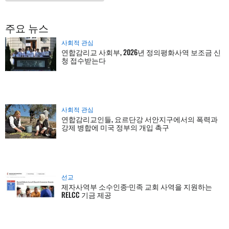
주요 뉴스
사회적 관심
연합감리교 사회부, 2026년 정의평화사역 보조금 신
청 접수받는다
사회적 관심
연합감리교인들, 요르단강 서안지구에서의 폭력과
강제 병합에 미국 정부의 개입 촉구
선교
제자사역부 소수인종·민족 교회 사역을 지원하는
RELCC 기금 제공