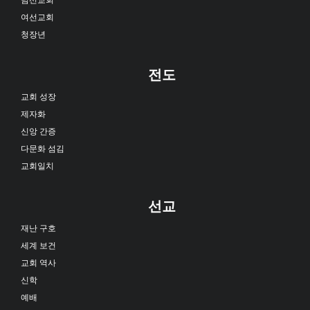
여선교회
청장년
전도
교회 성장
제자화
신앙 간증
다문화 섬김
교회일치
선교
재난 구호
세계 보건
교회 역사
신학
예배