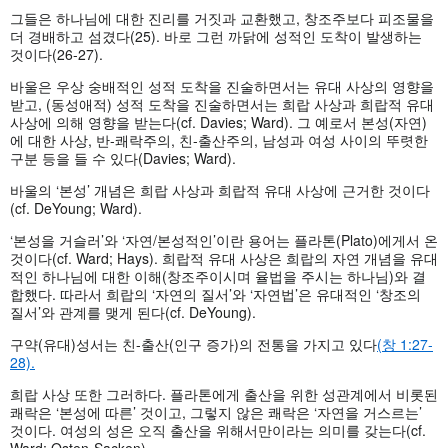
그들은 하나님에 대한 진리를 거짓과 교환했고, 창조주보다 피조물을
더 경배하고 섬겼다(25). 바로 그런 까닭에 성적인 도착이 발생하는
것이다(26-27).
바울은 우상 숭배적인 성적 도착을 진술하면서는 유대 사상의 영향을
받고, (동성애적) 성적 도착을 진술하면서는 희랍 사상과 희랍적 유대
사상에 의해 영향을 받는다(cf. Davies; Ward). 그 예로서 본성(자연)
에 대한 사상, 반-쾌락주의, 친-출산주의, 남성과 여성 사이의 뚜렷한
구분 등을 들 수 있다(Davies; Ward).
바울의 ‘본성’ 개념은 희랍 사상과 희랍적 유대 사상에 근거한 것이다
(cf. DeYoung; Ward).
‘본성을 거슬러’와 ‘자연/본성적인’이란 용어는 플라톤(Plato)에게서 온
것이다(cf. Ward; Hays). 희랍적 유대 사상은 희랍의 자연 개념을 유대
적인 하나님에 대한 이해(창조주이시며 율법을 주시는 하나님)와 결
합했다. 따라서 희랍의 ‘자연의 질서’와 ‘자연법’은 유대적인 ‘창조의
질서’와 관계를 맺게 된다(cf. DeYoung).
구약(유대)성서는 친-출산(인구 증가)의 전통을 가지고 있다
(창 1:27-
28).
희랍 사상 또한 그러하다. 플라톤에게 출산을 위한 성관계에서 비롯된
쾌락은 ‘본성에 따른’ 것이고, 그렇지 않은 쾌락은 ‘자연을 거스르는’
것이다. 여성의 성은 오직 출산을 위해서만이라는 의미를 갖는다(cf.