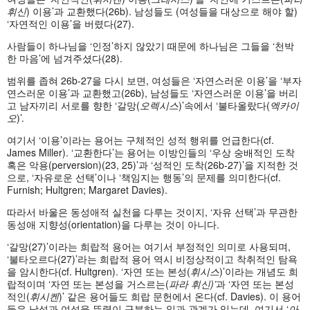
휘신
) 이용’과 교환했다(26b). 남성들도 (여성들을 대상으로 해야 할)
‘자연적인 이용’을 버렸다(27).
사람들이 하나님을 ‘인정’하지 않았기 때문에 하나님은 그들을 ‘천박
한 마음’에 넘겨주셨다(28).
범위를 좁혀 26b-27을 다시 보면, 여성들은 ‘자연스러운 이용’을 ‘부자
연스러운 이용’과 교환했고(26b), 남성들도 ‘자연스러운 이용’을 버리
고 남자끼리 서로를 향한 ‘갈망(
오렉시스
)’속에서 ‘불타올랐다(
엑카이
오
)’.
여기서 ‘이용’이라는 용어는 구체적인 성적 행위를 언급한다(cf.
James Miller). ‘교환한다’는 용어는 이방인들의 ‘우상 숭배적인 도착
혹은 악용(perversion)(23, 25)’과 ‘성적인 도착(26b-27)’을 지적한 것
으로, ‘자유로운 선택’이나 ‘책임지는 행동’의 문제를 의미한다(cf.
Furnish; Hultgren; Margaret Davies).
따라서 바울은 동성애적 실천을 다루는 것이지, ‘자유 선택’과 무관한
동성애 지향성(orientation)을 다루는 것이 아니다.
‘갈망(27)’이라는 희랍적 용어는 여기서 부정적인 의미로 사용되며,
‘불타오르다(27)’라는 희랍적 용어 역시 비정상적이고 착취적인 탐욕
을 암시한다(cf. Hultgren). ‘자연 또는 본성(
휘시스
)’이라는 개념도 희
랍적이며 ‘자연 또는 본성을 거스르는(
파라
휘신
)’
과 ‘자연 또는 본성
적인(
휘시켄
)’ 같은 용어들도 희랍 문헌에서 온다(cf. Davies). 이 용어
들은 남성과 여성을 뚜렷이 구분하는 일과 관계가 있는데, 여기서 ‘
아