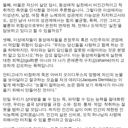
둘째, 바울은 자신이 살던 당시, 동성애적 실천에서 비인간적이고 착
취적인 측면을 인식했을 것이라 추론했습니다. 그렇다면 이성애자는
미성년자, 남창, 여창 혹은 노예와의 성관계의 가능성은 차치하고서라
도, 성인 남녀 사이의 성관계에서는 힘의 불균형, 폭력, 기만 그리고
불륜의 위험성으로부터 온전히 면제된 채, 언제나 도덕적인 ‘실천’을
담보하고 있다고 할 수 있을까요?
셋째, 이성애자들이 동성애자들을 온정주의 혹은 식민주의의 관점에
서 억압할 위험이 있습니다. “우리는 당신들을 사랑하고 함께 하는 것
을 허락하지만, 우리와는 달리 당신들은 잘못된 사람이라는 것은 분명
히 알고 있으시오.”하는 강요 말입니다. 이는 동성애자들에게 실천에
대한 죄책감(guilt)뿐 아니라 더 나가 존재론적 수치감(shame)까지 교
묘하게 강요하는 폭력입니다.
안티고네가 비참하게 죽은 아버지 오이디푸스의 망령에 자신의 눈물
을 보아달라고 절규하는 모습을 자크 데리다(Jacques Derrida)는 이
렇게 해석합니다: “눈물이 말하는바, 눈은 원래 보기 위해서가 아니라
울기 위해서 만들어진 것이다.”
만일 우리가 상대방을 볼 수 있는 즉, 파악할 수 있는 능력을 절대화한
다면, 우리는 결국 상대방을 규정· 소유· 정죄· 통제· 억압· 착취하는 잘
못을 범하고 말 것입니다. 하지만 인간의 삶이 어찌 인간의 제한된 인
식능력에 갇히겠습니까. 인간의 삶은 신비로, 오직 하나님의 사랑에
의해서만 터치될 수 있을 뿐이라고 믿습니다.