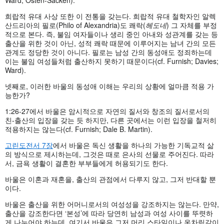
Ward; Osten-Sacken).
희랍적 유대 사상 또한 이 전통을 갖는다. 희랍적 유대 철학자인 알렉
산드리아의 필로(Philo of Alexandria)도 쾌락(
헤도네
) 그 자체를 부정
적으로 본다. 즉, 불임 여자들이나 생리 중인 아내와 성관계를 갖는 등
출산을 위한 것이 아닌, 성적 쾌락 때문에 이루어지는 남녀 간의 모든
관계도 정당한 것이 아니다. 필로는 남성 간의 동성애도 정죄하는데
이는 불임 여성들처럼 출산하지 못하기 때문이다(cf. Furnish; Davies;
Ward).
넷째로, 이러한 바울의 동성애 이해는 우리의 상황에 얼마큼 적용 가
능한가?
1:26-27에서 바울은 암시적으로 자연의 질서와 창조의 질서로서의
친-출산의 입장을 갖는 듯 하지만, 다른 곳에서는 이런 입장을 철저히
적용하지는 않는다(cf. Furnish; Dale B. Martin).
고린도전서 7장
에서 바울은 독신 생활을 하나의 가능한 기독교적 삶
의 방식으로 제시하는데, 그것은 때로 은사의 선물로 주어진다. 따라
서, 금욕 생활이 결혼한 부부들에게 허용되기도 한다.
바울은 이혼과 재혼을, 출산의 관점에서 다루지 않고, 그저 반대할 뿐
이다.
바울은 출산을 위한 어머니로서의 여성성을 강조하지는 않는다. 만약,
출산을 강조한다면 ‘본성’에 따라 당연히 남성과 여성 사이를 뚜렷하
게 나누어야 하는데, 여기서 바울은 그저 머리 스타일이나 옷차림같이