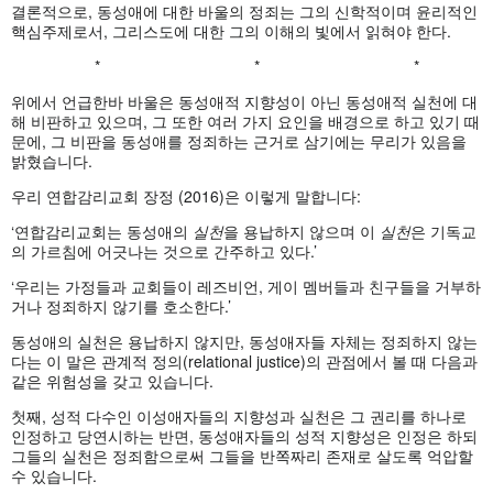
결론적으로, 동성애에 대한 바울의 정죄는 그의 신학적이며 윤리적인
핵심주제로서, 그리스도에 대한 그의 이해의 빛에서 읽혀야 한다.
* * *
위에서 언급한바 바울은 동성애적 지향성이 아닌 동성애적 실천에 대
해 비판하고 있으며, 그 또한 여러 가지 요인을 배경으로 하고 있기 때
문에, 그 비판을 동성애를 정죄하는 근거로 삼기에는 무리가 있음을
밝혔습니다.
우리 연합감리교회 장정 (2016)은 이렇게 말합니다:
‘연합감리교회는 동성애의
실천
을 용납하지 않으며 이
실천
은 기독교
의 가르침에 어긋나는 것으로 간주하고 있다.’
‘우리는 가정들과 교회들이 레즈비언, 게이 멤버들과 친구들을 거부하
거나 정죄하지 않기를 호소한다.’
동성애의 실천은 용납하지 않지만, 동성애자들 자체는 정죄하지 않는
다는 이 말은 관계적 정의(relational justice)의 관점에서 볼 때 다음과
같은 위험성을 갖고 있습니다.
첫째, 성적 다수인 이성애자들의 지향성과 실천은 그 권리를 하나로
인정하고 당연시하는 반면, 동성애자들의 성적 지향성은 인정은 하되
그들의 실천은 정죄함으로써 그들을 반쪽짜리 존재로 살도록 억압할
수 있습니다.