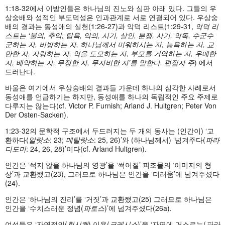
1:18-32에서 이방인들은 하나님의 진노와 심판 아래 있다. 그들의 우
상숭배와 성적인 부도덕성은 인과관계로 서로 연결되어 있다. 우상숭
배의 결과는 동성애의 실천(1:26-27)과 악덕 리스트(1:29-31,
악덕
리
스트는
‘
불의
,
추악
,
탐욕
,
악의
,
시기
,
살인
,
분쟁
,
사기
,
악독
,
수군수
군하는
자
,
비방하는
자
,
하나님께서
미워하시는
자
,
능욕하는
자
,
교
만한
자
,
자랑하는
자
,
악을
도모하는
자
,
부모를
거역하는
자
,
우매한
자
,
배약하는
자
,
무정한
자
,
무자비한
자
’
를
말한다
.
편집자
주
) 에서
드러난다.
바울은 여기에서 우상숭배의 결과들 가운데 하나의 심각한 사례로서
동성애를 언급하기는 하지만, 동성애를 하나의 독립적인 주요 주제로
다루지는 않는다(cf. Victor P. Furnish; Arland J. Hultgren; Peter Von
Der Osten-Sacken).
1:23-32의 문학적 구조에서 두드러지는 두 개의 동사는 (인간이) ‘교
환하다(
알랏소
: 23;
메탈랏소
: 25, 26)’와 (하나님께서) ‘넘겨주다(
파라
디도미
: 24, 26, 28)’이다(cf. Arland Hultgren).
인간은 ‘썩지 않을 하나님의 영광’을 ‘썩어질’ 피조물의 ‘이미지의 형
상’과 교환했고(23), 그러므로 하나님은 인간을 ‘더러움’에 넘겨주셨다
(24).
인간은 ‘하나님의 진리’를 ‘거짓’과 교환했고(25) 그러므로 하나님은
인간을 ‘수치스러운 정념(
파토스
)’에 넘겨주셨다(26a).
여성들은 ‘자연적인(
휘시켄
) 이용(
크레시스
)’을 ‘자연에 거스르는(
파라