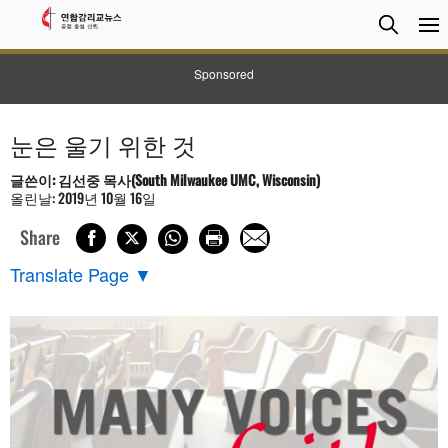
검
Searc
색
Sponsored
눈은 울기 위한 것
글쓴이: 김선중 목사(South Milwaukee UMC, Wisconsin)
올린날: 2019년 10월 16일
Share
Translate Page
▼