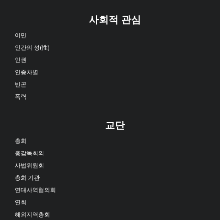
사회적 관심
이민
인간의 성(性)
인권
인종차별
빈곤
폭력
교단
총회
총감독회의
사법위원회
총회 기관
연대사역협의회
연회
해외지역총회