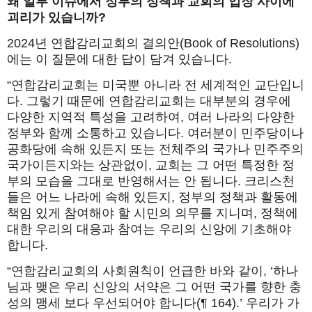
왜
일부
이슈에서
정부의
정책과
교회의
입장
사이에
괴리가
있습니까
?
2024년 연합감리교회의 결의안(Book of Resolutions)
에는 이 질문에 대한 답이 담겨 있습니다.
“연합감리교회는 미국뿐 아니라 전 세계적인 교단입니
다. 그렇기 때문에 연합감리교회는 대부분의 경우에
다양한 지역적 특성을 고려하여, 여러 나라의 다양한
정부와 함께 소통하고 있습니다. 여러분이 민주당이나
공화당에 속해 있든지 또는 전체주의 국가나 민주주의
국가이든지와는 상관없이, 교회는 그 어떤 특정한 정
부의 모습을 그대로 반영해서는 안 됩니다. 크리스천
들은 어느 나라에 속해 있든지, 정부의 정책과 활동에
책임 있게 참여해야 할 시민의 의무를 지니며, 정책에
대한 우리의 대응과 참여는 우리의 신앙에 기초해야
합니다.
“연합감리교회의 사회원칙이 언급한 바와 같이, ‘하나
님과 맺은 우리 신앙의 서약은 그 어떤 국가를 향한 충
성의 맹세 보다 우선되어야 합니다(¶ 164).’ 우리가 가