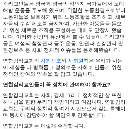
감리교인들은 영국과 영국의 식민지 국가들에서 노예
해방 운동을 주도해 왔으며, 위험한 노동환경으로부터
노동자들을 보호하기 위해 노동조합을 조직하고, 채무
자들의 수감 제도를 금지하며, 가난한 아동들을 돌보
기 위한 새로운 조직을 구성하는 데에도 앞장서 왔습
니다. 이러한 신앙의 유산에서 볼 수 있듯이, 감리교인
들은 여성의 참정권과 금주 운동, 인권과 건강관리 및
환경보호 등 사회·정치적 이슈들을 옹호해왔습니다.
연함감리교회의
사회신조
와
사회원칙
은 우리가 사는
이 세상을 더 평화롭고 정의로운 사회로 만들기 위한
전적인 참여와 약속을 잘 담고 있습니다.
연합
감리교인들이
꼭
정치에
관여해야
할까요
?
연합감리교회는 사회, 경제 그리고 정치적인 삶 또한
하나님을 향한 우리의 책임이라고 여깁니다. 연합감리
교회는 우리의 정치적 참여가 시민으로서 갖는 특혜이
며 동시에 감당해야 할 책임으로 간주합니다.
연합감리교회는 이렇게 주장합니다.