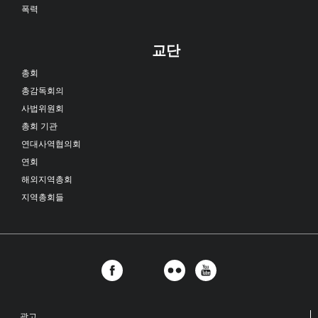
폭력
교단
총회
총감독회의
사법위원회
총회 기관
연대사역협의회
연회
해외지역총회
지역총회들
광고