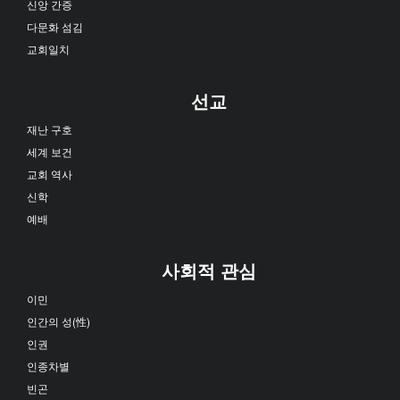
신앙 간증
다문화 섬김
교회일치
선교
재난 구호
세계 보건
교회 역사
신학
예배
사회적 관심
이민
인간의 성(性)
인권
인종차별
빈곤