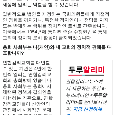
세상에 알리는 역할을 할 수 있습니다.
일반적으로 법안을 제정하는 국회의원들에게 직접적
인 영향을 끼치거나, 특정한 정치인이나 정당을 지지
또는 반대하는 행위를 정치적인 로비로 간주합니다.
미국에서는 1954년에 통과된 존슨 수정헌법을 통해
교회의 정치적 로비 활동이 금지되었습니다.
총회
사회부는
나
(
개인
)
와
내
교회의
정치적
견해를
대
표합니까
?
연합감리교회를 대변할
수 있는 기관은 4년에 한
번씩 열리는 연합감리교
회의 총회밖에 없습니다.
연합감리교뉴스에
총회 사회부는 총회에서
서 제공하는 주간
e-
채택된 정책과 결의안을
뉴스레터인 <
두루알
이행하는 기관으로, 연합
리미
>
를 받아보시려
감리교인들이 신앙인의
면,
지금 신청하세
관점에서 사회적인 문제