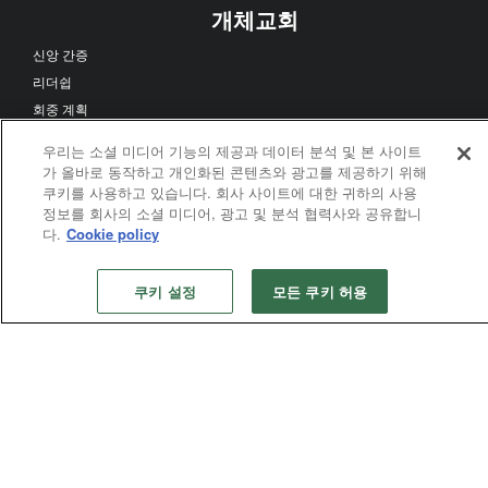
개체교회
신앙 간증
리더쉽
회중 계획
남선교회
우리는 소셜 미디어 기능의 제공과 데이터 분석 및 본 사이트
여선교회
가 올바로 동작하고 개인화된 콘텐츠와 광고를 제공하기 위해
청장년
쿠키를 사용하고 있습니다. 회사 사이트에 대한 귀하의 사용
정보를 회사의 소셜 미디어, 광고 및 분석 협력사와 공유합니
다.
Cookie policy
전도
교회 성장
쿠키 설정
모든 쿠키 허용
제자화
신앙 간증
다문화 섬김
교회일치
선교