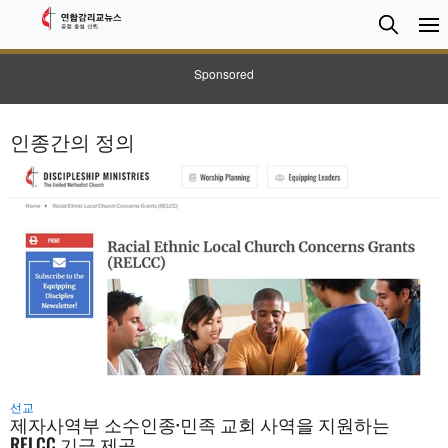
검
Searc
색
Sponsored
인종간의 정의
선교
제자사역부 소수인종·민족 교회 사역을 지원하는
RELCC 기금 제공