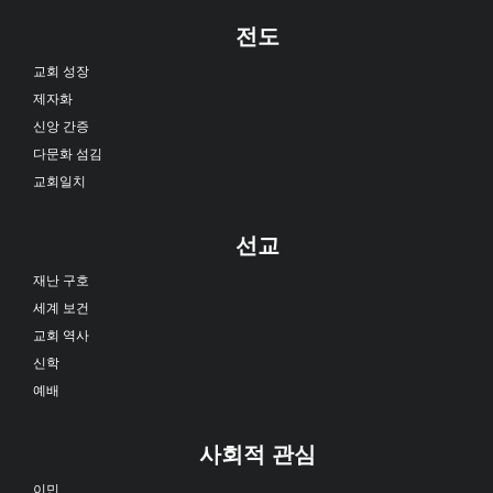
전도
교회 성장
제자화
신앙 간증
다문화 섬김
교회일치
선교
재난 구호
세계 보건
교회 역사
신학
예배
사회적 관심
이민