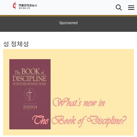
검
Searc
색
Sponsored
성 정체성