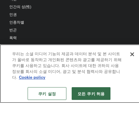
인간의 성(性)
인권
인종차별
빈곤
폭력
우리는 소셜 미디어 기능의 제공과 데이터 분석 및 본 사이트
교단
가 올바로 동작하고 개인화된 콘텐츠와 광고를 제공하기 위해
쿠키를 사용하고 있습니다. 회사 사이트에 대한 귀하의 사용
총회
정보를 회사의 소셜 미디어, 광고 및 분석 협력사와 공유합니
총감독회의
다.
Cookie policy
사법위원회
총회 기관
쿠키 설정
모든 쿠키 허용
연대사역협의회
연회
해외지역총회
지역총회들