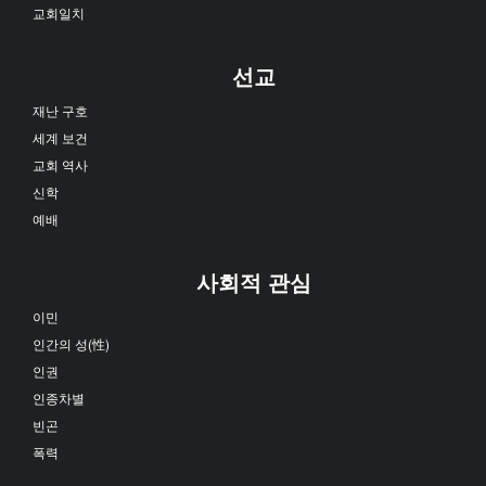
교회일치
선교
재난 구호
세계 보건
교회 역사
신학
예배
사회적 관심
이민
인간의 성(性)
인권
인종차별
빈곤
폭력