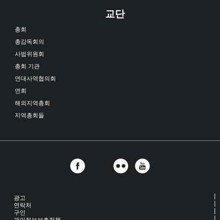
교단
총회
총감독회의
사법위원회
총회 기관
연대사역협의회
연회
해외지역총회
지역총회들
광고
연락처
구인
개인정보보호정책