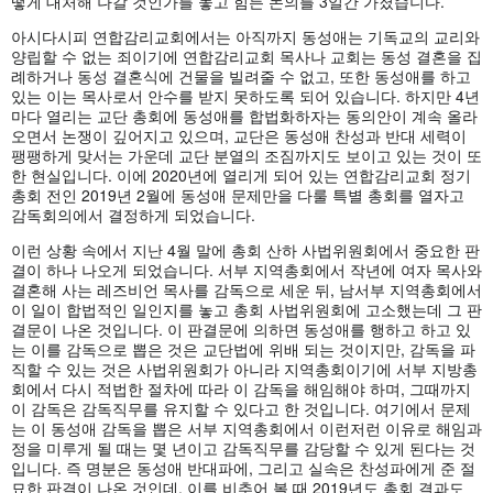
떻게 대처해 나갈 것인가를 놓고 힘든 논의를 3일간 가졌습니다.
아시다시피 연합감리교회에서는 아직까지 동성애는 기독교의 교리와
양립할 수 없는 죄이기에 연합감리교회 목사나 교회는 동성 결혼을 집
례하거나 동성 결혼식에 건물을 빌려줄 수 없고, 또한 동성애를 하고
있는 이는 목사로서 안수를 받지 못하도록 되어 있습니다. 하지만 4년
마다 열리는 교단 총회에 동성애를 합법화하자는 동의안이 계속 올라
오면서 논쟁이 깊어지고 있으며, 교단은 동성애 찬성과 반대 세력이
팽팽하게 맞서는 가운데 교단 분열의 조짐까지도 보이고 있는 것이 또
한 현실입니다. 이에 2020년에 열리게 되어 있는 연합감리교회 정기
총회 전인 2019년 2월에 동성애 문제만을 다룰 특별 총회를 열자고
감독회의에서 결정하게 되었습니다.
이런 상황 속에서 지난 4월 말에 총회 산하 사법위원회에서 중요한 판
결이 하나 나오게 되었습니다. 서부 지역총회에서 작년에 여자 목사와
결혼해 사는 레즈비언 목사를 감독으로 세운 뒤, 남서부 지역총회에서
이 일이 합법적인 일인지를 놓고 총회 사법위원회에 고소했는데 그 판
결문이 나온 것입니다. 이 판결문에 의하면 동성애를 행하고 하고 있
는 이를 감독으로 뽑은 것은 교단법에 위배 되는 것이지만, 감독을 파
직할 수 있는 것은 사법위원회가 아니라 지역총회이기에 서부 지방총
회에서 다시 적법한 절차에 따라 이 감독을 해임해야 하며, 그때까지
이 감독은 감독직무를 유지할 수 있다고 한 것입니다. 여기에서 문제
는 이 동성애 감독을 뽑은 서부 지역총회에서 이런저런 이유로 해임과
정을 미루게 될 때는 몇 년이고 감독직무를 감당할 수 있게 된다는 것
입니다. 즉 명분은 동성애 반대파에, 그리고 실속은 찬성파에게 준 절
묘한 판결이 나온 것인데, 이를 비추어 볼 때 2019년도 총회 결과도