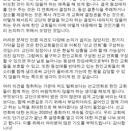
비슷한 것이 되지 않을까 하는 예측을 해 보게 됩니다. 결국 동성애자
를 안수 주는 것은 각 연회에서 결정하고, 동성 결혼식을 주례하거나
장소를 제공하는 것은 목사 개인과 개 교회에 결정권을 주는 것으로,
어떻게 해서든지 교단의 분열을 막고자 하는 결정이 내려지지 않을까
하는 우려 속에 한인 교회들이 이에 어떻게 대응해야 할 것인가를 미
리 논의하기 위해서 모였던 것입니다.
어려운 문제인 만큼 의견도 다양해 논의가 쉽지는 않았지만, 한가지
가닥을 잡은 것은 한인교회들만으로 이뤄진 “선교 연회”를 구성하는
것입니다. 교단의 장정이나 모든 현실적 상황을 고려 할 때 가능성이
크진 않지만, 그럼에도 불구하고 한인교회로 구성된 선교 연회를 구성
할 수 있으면 우선 날로 늘어나는 동성애 찬성세력으로부터 한인 교회
들을 보호할 수 있고, 또한 동성애를 반대하고 있는 한인교회들의 목
소리를 함께 냄으로써 교단이 올바르게 가는데 한 몫을 감당할 수 있
지 않을까 하는 쪽으로 생각이 모이게 된 것 같습니다.
여러 의견을 청취하는 가운데 저도 탈퇴보다는 선교연회로 한인 교회
들이 함께 하는 것이 바람직하지 않을까 하는 생각을 해보게 됩니다.
무엇보다도 교단으로부터 받은 것이 많은데 쉽게 교단을 버리는 태도
보다는, 함께 바른길로 가기 위해서 부딪히더라도 끌어안고 함께 가려
고 하는 노력을 최대한으로 해 봐야겠다는 생각이 들었습니다. 선교
연회에 대한 논의는 2020년 총회까지 계속될 것입니다. 우리 교회에
서도 단기선교가 끝난 후 설명회를 열고 이에 대한 의견을 나눠 보려
고 합니다. 이를 위해서 여러분의 많은 기도를 부탁드립니다. 감사합
니다!