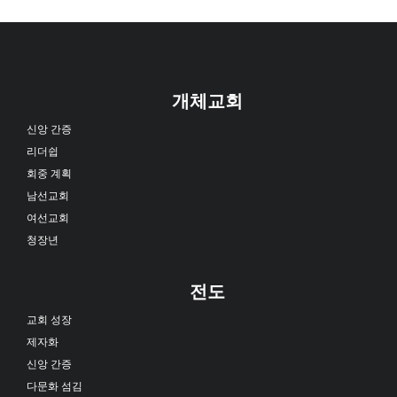
개체교회
신앙 간증
리더쉽
회중 계획
남선교회
여선교회
청장년
전도
교회 성장
제자화
신앙 간증
다문화 섬김