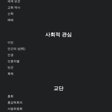
세계 보건
교회 역사
신학
예배
사회적 관심
이민
인간의 성(性)
인권
인종차별
빈곤
폭력
교단
총회
총감독회의
사법위원회