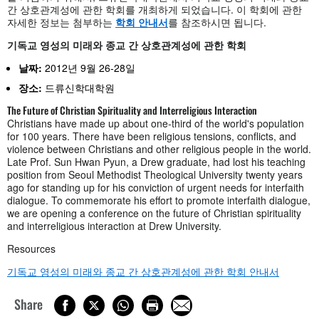
간 상호관계성에 관한 학회를 개최하게 되었습니다. 이 학회에 관한
자세한 정보는 첨부하는
학회 안내서
를 참조하시면 됩니다.
기독교 영성의 미래와 종교 간 상호관계성에 관한 학회
날짜:
2012년 9월 26-28일
장소:
드류신학대학원
The Future of Christian Spirituality and Interreligious Interaction
Christians have made up about one-third of the world's population
for 100 years. There have been religious tensions, conflicts, and
violence between Christians and other religious people in the world.
Late Prof. Sun Hwan Pyun, a Drew graduate, had lost his teaching
position from Seoul Methodist Theological University twenty years
ago for standing up for his conviction of urgent needs for interfaith
dialogue. To commemorate his effort to promote interfaith dialogue,
we are opening a conference on the future of Christian spirituality
and interreligious interaction at Drew University.
Resources
기독교 영성의 미래와 종교 간 상호관계성에 관한 학회 안내서
Share