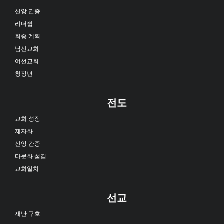
신앙 간증
리더쉽
회중 계획
남선교회
여선교회
청장년
전도
교회 성장
제자화
신앙 간증
다문화 섬김
교회일치
선교
재난 구호