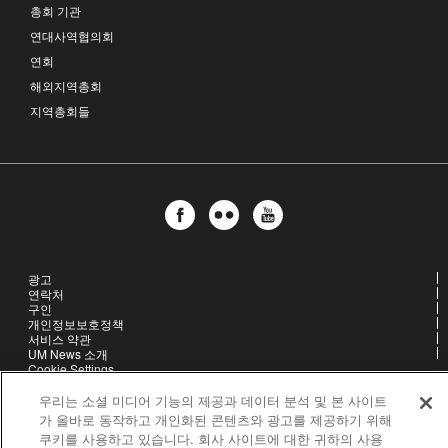
총회 기관
연대사역협의회
연회
해외지역총회
지역총회들
광고
연락처
구인
개인정보보호정책
서비스 약관
UM News 소개
Cookie Settings
우리는 소셜 미디어 기능의 제공과 데이터 분석 및 본 사이트
가 올바로 동작하고 개인화된 콘텐츠와 광고를 제공하기 위해
United Methodist Communications is an agency of The United
쿠키를 사용하고 있습니다. 회사 사이트에 대한 귀하의 사용
Methodist Church