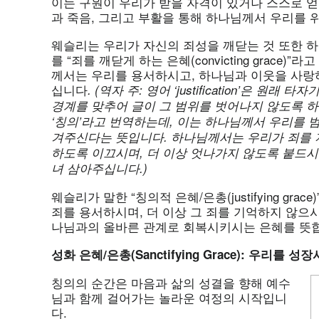
이는 구원이 우리가 받을 자격이 있거나 스스로 얻
과 죽음, 그리고 부활을 통해 하나님께서 우리를 
웨슬리는 우리가 자신의 죄성을 깨닫는 것 또한 
를 “죄를 깨닫게 하는 은혜(convicting grace
께서는 우리를 용서하시고, 하나님과 이웃을 사랑
십니다
. (
역자
주:
영어 ‘justification’
은
원래
타자
경계를
맞추어
글이
그
범위를
벗어나지
않도록
‘
칭의’
라고
번역하는데,
이는
하나님께서
우리를
겨주신다는
뜻입니다.
하나님께서는
우리가
죄를
하도록
이끄시며,
더
이상
엇나가지
않도록
붙드시
녀
삼아주십니다.)
웨슬리가 말한 “칭의적 은혜/은총(justifying gr
죄를 용서하시며, 더 이상 그 죄를 기억하지 않으
나님과의 올바른 관계로 회복시키시는 은혜를 뜻
성화
은혜/
은총(Sanctifying Grace):
우리를
성장
칭의의 순간은 마음과 삶의 성결을 향해 예수
님과 함께 걸어가는 놀라운 여정의 시작입니
다.