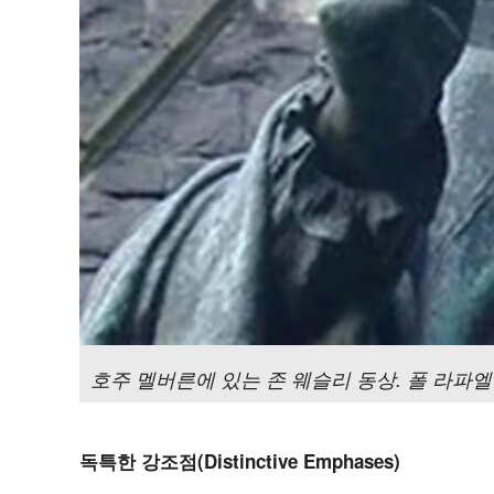
호주 멜버른에 있는 존 웨슬리 동상. 폴 라파엘 몬트퍼드
독특한
강조점(Distinctive Emphases)