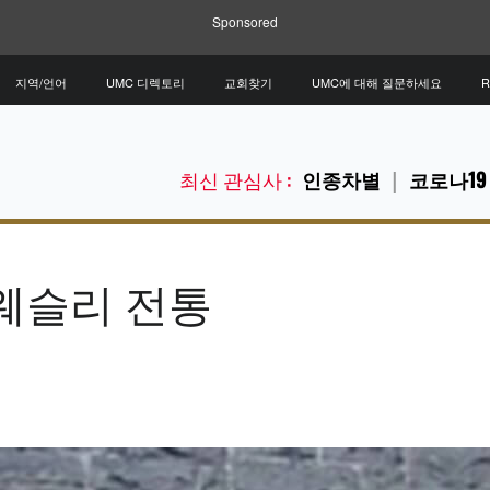
Sponsored
지역/언어
UMC 디렉토리
교회찾기
UMC에 대해 질문하세요
R
최신 관심사 :
인종차별
코로나19
 웨슬리 전통