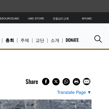
ESOURCEUMC
UMC STORE
연합감리교회
MYUMC
총회
주제
교단
소개
DONATE
Se
Share
Translate Page
▼