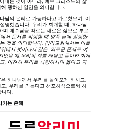
어내는 것이 아니라, 예수 그리스도의 삶
위해 행하신 일임을 의미합니다.
하나님의 은혜로 가능하다고 가르쳤으며, 이
)”라고 설명했습니다. 우리가 회개할 때, 하나님
하며 예수님을 따르는 새로운 삶으로 부르
기에서
문서를
작성할
때
양쪽
끝에
일정한
하는
것을
의미합니다.
감리교회에서는
이를
범위에서
벗어나지
않은
의로운
존재로
여
지었을
때,
우리의
죄를
깨닫고
돌이켜
회개
고,
여전히
우리를
사랑하시며
옳다고
자
ace)”은 하나님께서 우리를 돌아오게 하시고,
시고, 우리를 의롭다고 선포하심으로써 하
합니다.
시키는
은혜