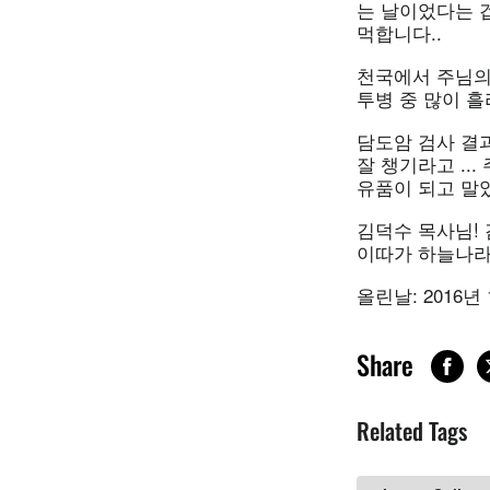
는 날이었다는 
먹합니다..
천국에서 주님의
투병 중 많이 
담도암 검사 결
잘 챙기라고 ..
유품이 되고 말았
김덕수 목사님! 
이따가 하늘나라
올린날: 2016년
Share
Related Tags