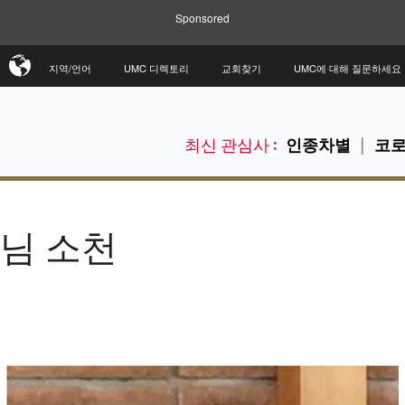
Sponsored
지역/언어
UMC 디렉토리
교회찾기
UMC에 대해 질문하세요
최신 관심사 :
인종차별
코로
사님 소천