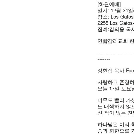
[하관예배]
일시: 12월 24일
장소: Los Gatos 
2255 Los Gatos
집례:김의웅 목
연합감리교회 
--------------------
-------
정현섭 목사 Fac
사랑하고 존경하
오늘 17일 토요
너무도 빨리 가셨
도 내색하지 않으
신 적이 없는 진
하나님은 이리 착
숨과 회한으로 가