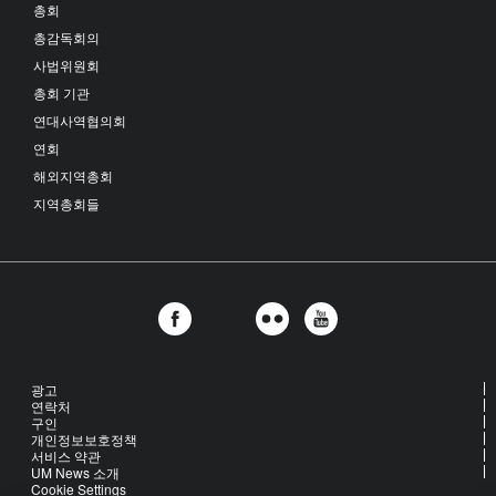
총회
총감독회의
사법위원회
총회 기관
연대사역협의회
연회
해외지역총회
지역총회들
광고
연락처
구인
개인정보보호정책
서비스 약관
UM News 소개
Cookie Settings