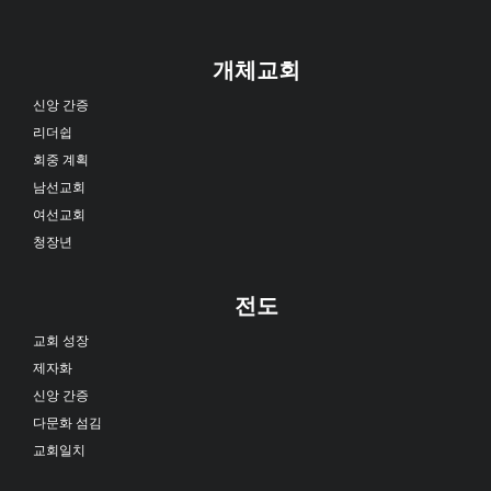
개체교회
신앙 간증
리더쉽
회중 계획
남선교회
여선교회
청장년
전도
교회 성장
제자화
신앙 간증
다문화 섬김
교회일치