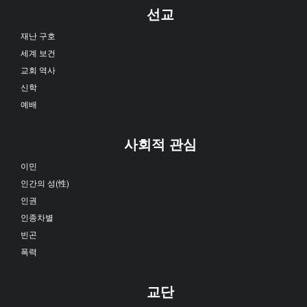
선교
재난 구호
세계 보건
교회 역사
신학
예배
사회적 관심
이민
인간의 성(性)
인권
인종차별
빈곤
폭력
교단