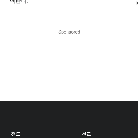
백한다.
해
Sponsored
전도
선교