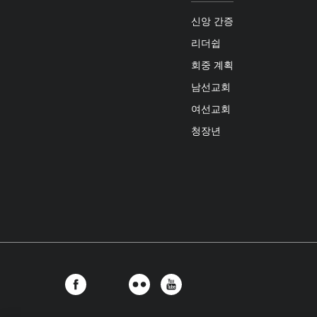
신앙 간증
리더쉽
회중 계획
남선교회
여선교회
청장년