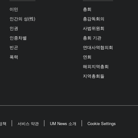
이민
총회
인간의 성(性)
총감독회의
인권
사법위원회
인종차별
총회 기관
빈곤
연대사역협의회
폭력
연회
해외지역총회
지역총회들
정책
서비스 약관
UM News 소개
Cookie Settings