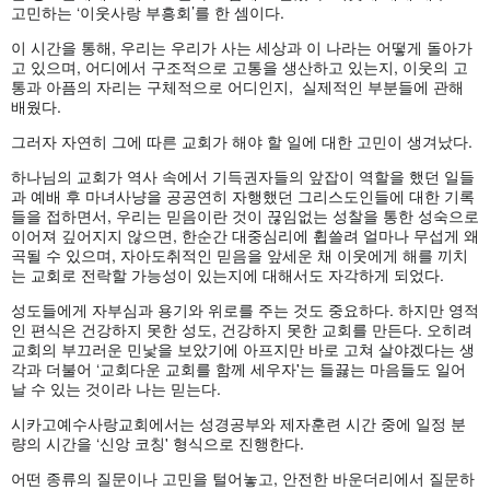
고민하는 ‘이웃사랑 부흥회’를 한 셈이다.
이 시간을 통해, 우리는 우리가 사는 세상과 이 나라는 어떻게 돌아가
고 있으며, 어디에서 구조적으로 고통을 생산하고 있는지, 이웃의 고
통과 아픔의 자리는 구체적으로 어디인지, 실제적인 부분들에 관해
배웠다.
그러자 자연히 그에 따른 교회가 해야 할 일에 대한 고민이 생겨났다.
하나님의 교회가 역사 속에서 기득권자들의 앞잡이 역할을 했던 일들
과 예배 후 마녀사냥을 공공연히 자행했던 그리스도인들에 대한 기록
들을 접하면서, 우리는 믿음이란 것이 끊임없는 성찰을 통한 성숙으로
이어져 깊어지지 않으면, 한순간 대중심리에 휩쓸려 얼마나 무섭게 왜
곡될 수 있으며, 자아도취적인 믿음을 앞세운 채 이웃에게 해를 끼치
는 교회로 전락할 가능성이 있는지에 대해서도 자각하게 되었다.
성도들에게 자부심과 용기와 위로를 주는 것도 중요하다. 하지만 영적
인 편식은 건강하지 못한 성도, 건강하지 못한 교회를 만든다. 오히려
교회의 부끄러운 민낯을 보았기에 아프지만 바로 고쳐 살야겠다는 생
각과 더불어 ‘교회다운 교회를 함께 세우자'는 들끓는 마음들도 일어
날 수 있는 것이라 나는 믿는다.
시카고예수사랑교회에서는 성경공부와 제자훈련 시간 중에 일정 분
량의 시간을 ‘신앙 코칭' 형식으로 진행한다.
어떤 종류의 질문이나 고민을 털어놓고, 안전한 바운더리에서 질문하