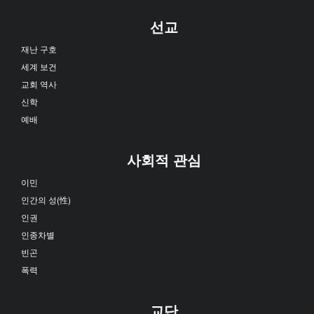
선교
재난 구호
세계 보건
교회 역사
신학
예배
사회적 관심
이민
인간의 성(性)
인권
인종차별
빈곤
폭력
교단