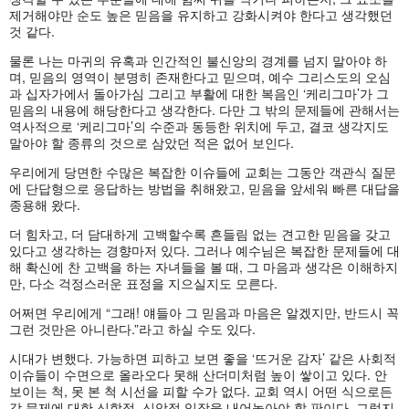
제거해야만 순도 높은 믿음을 유지하고 강화시켜야 한다고 생각했던
것 같다.
물론 나는 마귀의 유혹과 인간적인 불신앙의 경계를 넘지 말아야 하
며, 믿음의 영역이 분명히 존재한다고 믿으며, 예수 그리스도의 오심
과 십자가에서 돌아가심 그리고 부활에 대한 복음인 ‘케리그마’가 그
믿음의 내용에 해당한다고 생각한다. 다만 그 밖의 문제들에 관해서는
역사적으로 ‘케리그마’의 수준과 동등한 위치에 두고, 결코 생각지도
말아야 할 종류의 것으로 삼았던 적은 없어 보인다.
우리에게 당면한 수많은 복잡한 이슈들에 교회는 그동안 객관식 질문
에 단답형으로 응답하는 방법을 취해왔고, 믿음을 앞세워 빠른 대답을
종용해 왔다.
더 힘차고, 더 담대하게 고백할수록 흔들림 없는 견고한 믿음을 갖고
있다고 생각하는 경향마저 있다. 그러나 예수님은 복잡한 문제들에 대
해 확신에 찬 고백을 하는 자녀들을 볼 때, 그 마음과 생각은 이해하지
만, 다소 걱정스러운 표정을 지으실지도 모른다.
어쩌면 우리에게 “그래! 얘들아 그 믿음과 마음은 알겠지만, 반드시 꼭
그런 것만은 아니란다.”라고 하실 수도 있다.
시대가 변했다. 가능하면 피하고 보면 좋을 ‘뜨거운 감자’ 같은 사회적
이슈들이 수면으로 올라오다 못해 산더미처럼 높이 쌓이고 있다. 안
보이는 척, 못 본 척 시선을 피할 수가 없다. 교회 역시 어떤 식으로든
각 문제에 대한 신학적, 신앙적 입장을 내어놓아야 할 판이다. 그렇지