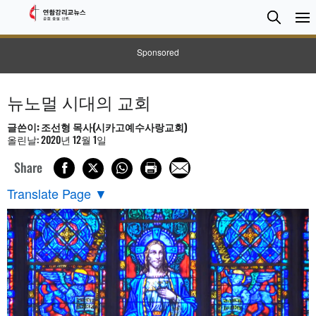
검
Searc
색
Sponsored
뉴노멀 시대의 교회
글쓴이: 조선형 목사(시카고예수사랑교회)
올린날: 2020년 12월 1일
Share
Translate Page
▼