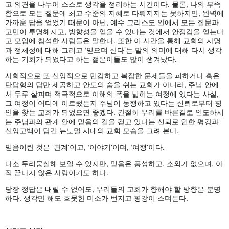
고 의견을 나누어 스스로 생각을 정리하는 시간이다. 물론, 나의 부족
함으로 모든 질문에 최고 수준의 지혜로 다뤄지지는 못하지만, 완벽에
가까운 답을 얻었기 때문이 아닌, 예수 그리스도 안에서 모든 질문과
고민이 투명해지고, 방향성을 얻을 수 있다는 것에서 안정감을 얻는다
고 모임에 참석한 사람들은 말한다. 또한 이 시간을 통해 교회의 사명
과 정체성에 대해 그리고 ‘믿으며 산다’는 말의 의미에 대해 다시 생각
하는 기회가 되었다고 하는 젊은이들도 많이 생겨났다.
사회적으로 또 신앙적으로 민감하고 복잡한 문제들을 피하거나 혹은
단답형의 답만 제공하고 안도의 숨을 쉬는 교회가 아니라, 주님 안에
서 두루 살피며 적극적으로 이해의 폭을 넓히는 여정에 있다는 사실,
그 여정이 어디에 이르렀든지 주님이 동행하고 있다는 신뢰로부터 평
안을 찾는 교회가 되었으면 좋겠다. 간절히 우리를 바른길로 인도하시
는 주님과의 관계 안에 믿음의 길을 걷고 있다는 신뢰로 인한 평강과
신앙고백이 담긴 뉴노멀 시대의 교회 모습을 그려 본다.
믿음이란 것은 ‘관계'이고, ‘이야기'이며, ‘여행'이다.
다소 두리뭉실해 보일 수 있지만, 믿음은 풍성하고, 소외가 없으며, 아
직 끝나지 않은 사랑이기도 하다.
당장 정답은 내릴 수 없어도, 우리들의 교회가 향해야 할 방향은 분명
하다. 생각만 해도 흐뭇한 미소가 번지고 평강이 스며든다.