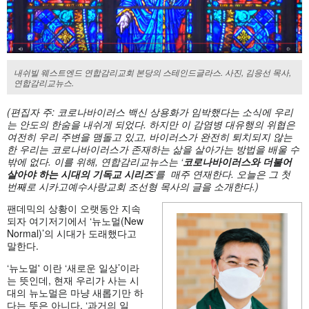
내쉬빌 웨스트엔드 연합감리교회 본당의 스테인드글라스. 사진, 김응선 목사,
연합감리교뉴스.
(편집자 주: 코로나바이러스
백신 상용화가 임박했다는 소식에
우리
는 안도의 한숨을 내쉬게 되었다
. 하지만 이 감염병 대유행의 위협은
여전히 우리 주변을 맴돌고 있고, 바이러스가 완전히 퇴치되지 않는
한
우리는
코로나바이러스가 존재하는 삶을
살아가는
방
법을
배울 수
밖에 없다
. 이를 위해, 연합감리교뉴스는 ‘
코로나바이러스와
더불어
살아야
하는
시대의 기독교 시리즈
’를 매주 연재한다. 오늘은
그
첫
번째로
시카고예수사랑교회
조선형
목사의
글을
소개한
다
.)
팬데믹의 상황이 오랫동안 지속
되자 여기저기에서 ‘뉴노멀(New
Normal)’의 시대가 도래했다고
말한다.
‘뉴노멀' 이란 ‘새로운 일상’이라
는 뜻인데, 현재 우리가 사는 시
대의 뉴노멀은 마냥 새롭기만 하
다는 뜻은 아니다. ‘과거의 일