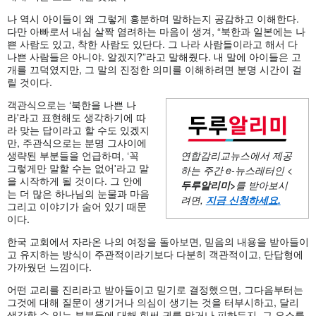
나 역시 아이들이 왜 그렇게 흥분하며 말하는지 공감하고 이해한다.
다만 아빠로서 내심 살짝 염려하는 마음이 생겨, “북한과 일본에는 나
쁜 사람도 있고, 착한 사람도 있단다. 그 나라 사람들이라고 해서 다
나쁜 사람들은 아니야. 알겠지?”라고 말해줬다. 내 말에 아이들은 고
개를 끄덕였지만, 그 말의 진정한 의미를 이해하려면 분명 시간이 걸
릴 것이다.
객관식으로는 ‘북한을 나쁜 나
라'라고 표현해도 생각하기에 따
라 맞는 답이라고 할 수도 있겠지
만, 주관식으로는 분명 그사이에
생략된 부분들을 언급하며, ‘꼭
연합감리교뉴스에서 제공
그렇게만 말할 수는 없어'라고 말
하는 주간
e-뉴스레터인 <
을 시작하게 될 것이다. 그 안에
두루알리미
>
를 받아보시
는 더 많은 하나님의 눈물과 마음
려면,
지금 신청하세요
.
그리고 이야기가 숨어 있기 때문
이다.
한국 교회에서 자라온 나의 여정을 돌아보면, 믿음의 내용을 받아들이
고 유지하는 방식이 주관적이라기보다 다분히 객관적이고, 단답형에
가까웠던 느낌이다.
어떤 교리를 진리라고 받아들이고 믿기로 결정했으면, 그다음부터는
그것에 대해 질문이 생기거나 의심이 생기는 것을 터부시하고, 달리
생각할 수 있는 부분들에 대해 힘써 귀를 막거나 피하든지, 그 요소를