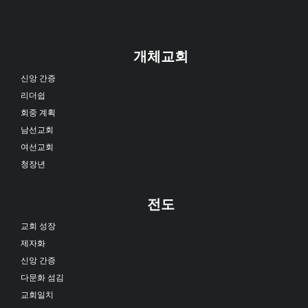
개체교회
신앙 간증
리더쉽
회중 계획
남선교회
여선교회
청장년
전도
교회 성장
제자화
신앙 간증
다문화 섬김
교회일치