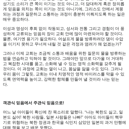
성기도 소리가 큰 쪽이 이기는 것도 아니고, 더 담대하게 혹은 정의롭
게 믿음을 외치는 쪽이 이기는 것도 아니기에, 그리스도 안에서 계몽
되는 과정과 질문하고 소통하는 과정이 충분히 이뤄지도록 하는 일은
매우 중요하다.
이성과 영성이 후회 없이 작동되고, 성서와 전통 그리고 경험이 더 풍
성하게 교류되는 믿음의 장이 교회 안에 많이 마련되어야 할 것이다.
물론, 여기엔 용기가 필요하다. 어설프게 물을 방류하려던 댐이 수압
을 이기지 못하고 무너져 내릴 것 같은 걱정과 염려가 왜 없겠는가?
그러나 이제 교회는 조금씩 소통과 배움을 위한 질문의 물을 방류하는
법을 연습하고 익혀야 할 것이다. 그래야만 앞으로 다가올 더 거대하
고 복잡한 시대를 품고, 소화해 낼 수 있는 영적 소화력을 갖추게 될
것이다. 이 과정에 교회는 열이 나고, 몸살을 앓을 수도 있다. 그러나
우리 몸이 그렇듯, 교회는 이내 치명적인 영적 바이러스를 막을 수 있
도록 면역력을 높이고, 강력한 항체를 만들어 낼 것이라 나는 믿는
다.
객관식
믿음에서
주관식
믿음으로
!
어느 날 아이들이 확신에 찬 목소리로 말했다. “나는 북한도 싫고, 일
본도 싫어! 북한 사람들, 일본 사람들은 나빠!” 아마도 아이들이 핵무
기로 위협하는 북한 정권과 한국을 식민지 삼았던 일본의 과거 만행에
대해 책을 보고 배운 듯했다.