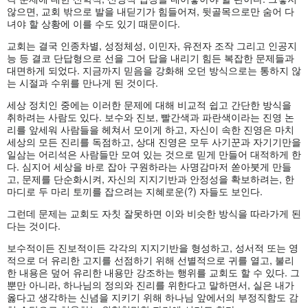
않으면, 교회 밖으로 발을 내딛기가 힘들어져, 뒷골목으로만 숨어 다
녀야 할 상황에 이를 수도 있기 때문이다.
교회는 결국 인종차별, 성정체성, 이민자, 유전자 조작 그리고 인공지
능 등 결코 단답형으로 선을 그어 답을 내리기 힘든 복잡한 문제들과
대면하게 되었다. 지금까지 믿음을 강화해 오던 방식으로는 통하지 않
는 시절과 수위를 만나게 된 것이다.
세상 정치인 중에는 이러한 문제에 대해 비교적 쉽고 간단한 방식을
취하려는 사람도 있다. 보수와 진보, 빨간색과 파란색이라는 진영 논
리를 앞세워 사람들을 헤쳐서 모이게 하고, 자신이 속한 진영은 마치
세상의 모든 진리를 독점하고, 상대 진영은 모두 사기꾼과 자기기만을
일삼는 어리석은 사람들만 모여 있는 것으로 믿게 만들어 대적하게 한
다. 심지어 세상을 바로 잡아 구원하라는 사명감마저 쏟아붓게 만들
고, 문제를 단순화시켜, 자신의 지지기반과 안정성을 확보하려는, 한
마디로 두 마리 토끼를 잡으려는 지혜로운(?) 자들도 보인다.
그런데 문제는 교회도 자칫 잘못하면 이와 비슷한 방식을 따라가게 된
다는 것이다.
보수적이든 진보적이든 각각의 지지기반을 형성하고, 성서적 또는 영
적으로 더 유리한 고지를 선점하기 위해 선별적으로 귀를 열고, 불리
한 내용은 덮어 유리한 내용만 강조하는 행위를 교회도 할 수 있다. 그
뿐만 아니라, 하나님의 정의와 진리를 위한다고 말하면서, 실은 내가
옳다고 생각하는 신념을 지키기 위해 하나님 앞에서의 부정직함도 감