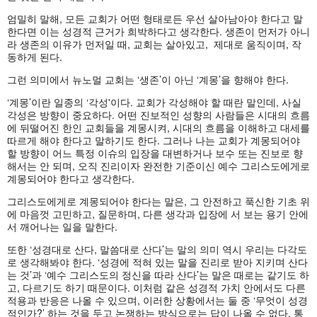
엄밀히 말해, 모든 교회가 어떤 형태로든 우선 살아남아야 한다고 말
한다면 이는 성경적 근거가 희박하다고 생각한다. 생존이 먼저가 아니
라 생존의 이유가 먼저일 때, 교회는 살아있고, 제대로 움직이며, 작
동하게 된다.
그런 의미에서 뉴노멀 교회는 ‘생존’이 아닌 ‘계몽’을 향해야 한다.
‘계몽’이란 일종의 ‘각성'이다. 교회가 각성해야 할 때란 말인데, 사실
각성은 방향이 중요하다. 어떤 진보적인 성향의 사람들은 시대의 흐름
에 뒤떨어진 한인 교회들을 계몽시켜, 시대의 흐름을 이해하고 대세를
따르게 해야 한다고 말하기도 한다. 그러나 나는 교회가 계몽되어야
할 방향이 어느 특정 이슈의 입장을 대변하거나 보수 또는 진보로 향
해서는 안 되며, 오직 진리이자 완전한 기준이신 예수 그리스도에게로
계몽되어야 한다고 생각한다.
그리스도에게로 계몽되어야 한다는 말은, 그 안전하고 푹신한 기초 위
에 마음껏 고민하고, 질문하며, 다른 생각과 입장에 서 보는 용기 안에
서 깨어나는 일을 말한다.
또한 ‘성경대로 산다, 말씀대로 산다’는 말의 의미 역시 우리는 다각도
로 생각해봐야 한다. ‘성경에 적혀 있는 말을 진리로 받아 지키며 산다
는 것’과 ‘예수 그리스도의 정신을 따라 산다’는 말은 때로는 같기도 하
고, 다르기도 하기 때문이다. 이처럼 같은 성경적 가치 안에서도 다른
적용과 반응은 나올 수 있으며, 이러한 상황에서는 둘 중 ‘무엇이 성경
적인가?’ 하는 것을 두고 논쟁하는 방식으로는 답이 나올 수 없다. 통