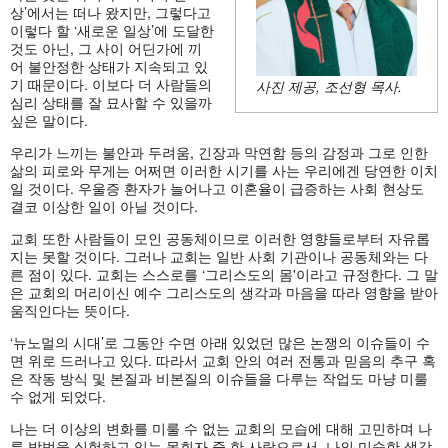
상’에서는 떠나 왔지만, 그렇다고
이렇다 할 ‘새로운 일상’에 도달한
것도 아닌, 그 사이 어딘가에 끼
어 불안정한 상태가 지속되고 있
기 때문이다. 이보다 더 사람들의
사진 제공, 조선형 목사.
심리 상태를 잘 묘사할 수 있을까
싶은 말이다.
우리가 느끼는 불안과 두려움, 긴장과 막연함 등의 감정과 그로 인한
삶의 피로와 무게는 어쩌면 이러한 시기를 사는 우리에겐 당연한 이치
일 것이다. 우울증 환자가 늘어나고 이혼율이 급증하는 사회 현상도
결코 이상한 일이 아닐 것이다.
교회 또한 사람들이 모인 공동체이므로 이러한 영향들로부터 자유롭
지는 못할 것이다. 그러나 교회는 일반 사회 기관이나 공동체와는 다
른 점이 있다. 교회는 스스로를 ‘그리스도의 몸'이라고 규정한다. 그 말
은 교회의 머리이신 예수 그리스도의 생각과 마음을 따라 영향을 받아
움직인다는 뜻이다.
‘뉴노멀의 시대’로 그동안 수면 아래 있었던 많은 논쟁의 이슈들이 수
면 위로 드러나고 있다. 따라서 교회 안의 여러 전통과 믿음의 추구 혹
은 작동 방식 및 본질과 비본질의 이슈들을 다루는 작업도 마냥 미룰
수 없게 되었다.
나는 더 이상의 변화를 미룰 수 없는 교회의 모습에 대해 고민하며 나
름 방법을 실험하고 있는 목회자 중 한 사람으로서, 나의 미숙한 생각