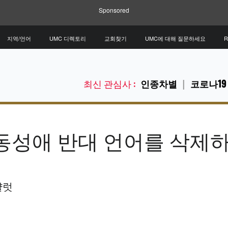
Sponsored
지역/언어
UMC 디렉토리
교회찾기
UMC에 대해 질문하세요
R
최신 관심사 :
인종차별
코로나19
 동성애 반대 언어를 삭제
샬럿